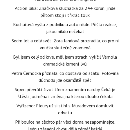
Action láká: Značková sluchátka za 244 korun, jinde
přitom stojí i třikrát tolik
Kuchařová vyšla z podniku a auto nikde. Přišla reakce,
jakou nikdo nečekal
Sedm let a celý svět: Zora Jandová prozradila, co pro ni
vnučka skutečně znamená
Byl jsem celý od krve, měl jsem strach, vylíčil Vémola
dramatické krmení lvů
Petra Černocká přiznala, co dostává od státu: Polovina
důchodu jde okamžitě zpět
Srpen převrátí život třem znamením naruby. Čeká je
štěstí, odměna i změna, na kterou dlouho čekala
Vyřízeno: Fleury už si stihl s Muradovem domluvit
odvetu
Při bouřce na těchto pár věcí doma nezapomínejte.
Jednu zásadní chybu dělá téměř každý