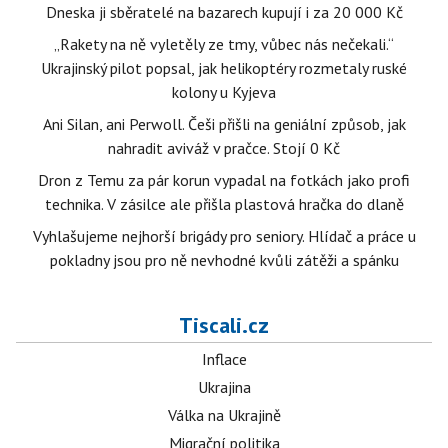
Dneska ji sběratelé na bazarech kupují i za 20 000 Kč
„Rakety na ně vyletěly ze tmy, vůbec nás nečekali.“
Ukrajinský pilot popsal, jak helikoptéry rozmetaly ruské
kolony u Kyjeva
Ani Silan, ani Perwoll. Češi přišli na geniální způsob, jak
nahradit aviváž v pračce. Stojí 0 Kč
Dron z Temu za pár korun vypadal na fotkách jako profi
technika. V zásilce ale přišla plastová hračka do dlaně
Vyhlašujeme nejhorší brigády pro seniory. Hlídač a práce u
pokladny jsou pro ně nevhodné kvůli zátěži a spánku
Tiscali.cz
Inflace
Ukrajina
Válka na Ukrajině
Migrační politika