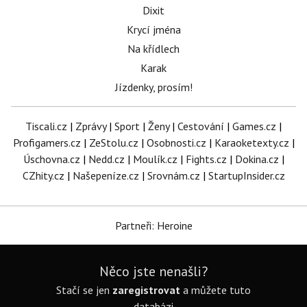
Dixit
Krycí jména
Na křídlech
Karak
Jízdenky, prosím!
Tiscali.cz
|
Zprávy
|
Sport
|
Ženy
|
Cestování
|
Games.cz
|
Profigamers.cz
|
ZeStolu.cz
|
Osobnosti.cz
|
Karaoketexty.cz
|
Úschovna.cz
|
Nedd.cz
|
Moulík.cz
|
Fights.cz
|
Dokina.cz
|
CZhity.cz
|
Našepeníze.cz
|
Srovnám.cz
|
StartupInsider.cz
Partneři: Heroine
Něco jste nenašli?
Stačí se jen
zaregistrovat
a můžete tuto
databázi