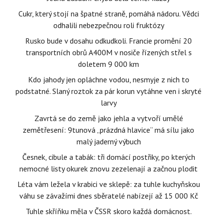
Cukr, který stojí na špatné straně, pomáhá nádoru. Vědci
odhalili nebezpečnou roli fruktózy
Rusko bude v dosahu odkudkoli. Francie promění 20
transportních obrů A400M v nosiče řízených střel s
doletem 9 000 km
Kdo jahody jen opláchne vodou, nesmyje z nich to
podstatné. Slaný roztok za pár korun vytáhne ven i skryté
larvy
Zavrtá se do země jako jehla a vytvoří umělé
zemětřesení: 9tunová „prázdná hlavice“ má sílu jako
malý jaderný výbuch
Česnek, cibule a tabák: tři domácí postřiky, po kterých
nemocné listy okurek znovu zezelenají a začnou plodit
Léta vám ležela v krabici ve sklepě: za tuhle kuchyňskou
váhu se závažími dnes sběratelé nabízejí až 15 000 Kč
Tuhle skříňku měla v ČSSR skoro každá domácnost.