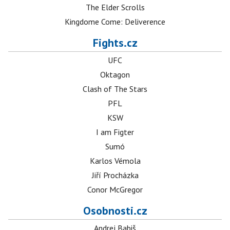
The Elder Scrolls
Kingdome Come: Deliverence
Fights.cz
UFC
Oktagon
Clash of The Stars
PFL
KSW
I am Figter
Sumó
Karlos Vémola
Jiří Procházka
Conor McGregor
Osobnosti.cz
Andrej Babiš