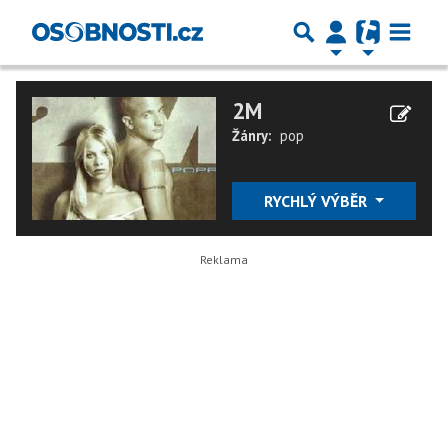
2M
Žánry:
pop
RYCHLÝ VÝBĚR