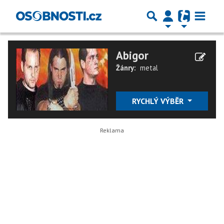
Abigor
Žánry:
metal
RYCHLÝ VÝBĚR