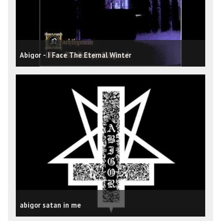
Abigor - I Face The Eternal Winter
abigor satan in me