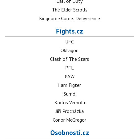
Call of Duty
The Elder Scrolls
Kingdome Come: Deliverence
Fights.cz
UFC
Oktagon
Clash of The Stars
PFL
KSW
I am Figter
Sumó
Karlos Vémola
Jiří Procházka
Conor McGregor
Osobnosti.cz