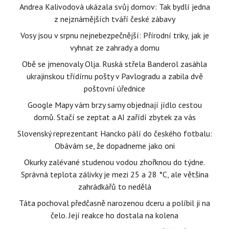
Andrea Kalivodová ukázala svůj domov: Tak bydlí jedna
z nejznámějších tváří české zábavy
Vosy jsou v srpnu nejnebezpečnější: Přírodní triky, jak je
vyhnat ze zahrady a domu
Obě se jmenovaly Olja. Ruská střela Banderol zasáhla
ukrajinskou třídírnu pošty v Pavlogradu a zabila dvě
poštovní úřednice
Google Mapy vám brzy samy objednají jídlo cestou
domů. Stačí se zeptat a AI zařídí zbytek za vás
Slovenský reprezentant Hancko pálí do českého fotbalu:
Obávám se, že dopadneme jako oni
Okurky zalévané studenou vodou zhořknou do týdne.
Správná teplota zálivky je mezi 25 a 28 °C, ale většina
zahrádkářů to nedělá
Táta pochoval předčasně narozenou dceru a políbil ji na
čelo. Její reakce ho dostala na kolena