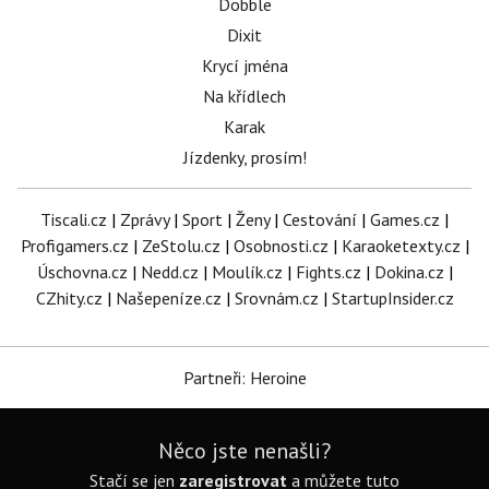
Dobble
Dixit
Krycí jména
Na křídlech
Karak
Jízdenky, prosím!
Tiscali.cz
|
Zprávy
|
Sport
|
Ženy
|
Cestování
|
Games.cz
|
Profigamers.cz
|
ZeStolu.cz
|
Osobnosti.cz
|
Karaoketexty.cz
|
Úschovna.cz
|
Nedd.cz
|
Moulík.cz
|
Fights.cz
|
Dokina.cz
|
CZhity.cz
|
Našepeníze.cz
|
Srovnám.cz
|
StartupInsider.cz
Partneři: Heroine
Něco jste nenašli?
Stačí se jen
zaregistrovat
a můžete tuto