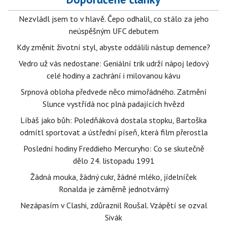
Nezvládl jsem to v hlavě. Čepo odhalil, co stálo za jeho
neúspěšným UFC debutem
Kdy změnit životní styl, abyste oddálili nástup demence?
Vedro už vás nedostane: Geniální trik udrží nápoj ledový
celé hodiny a zachrání i milovanou kávu
Srpnová obloha předvede něco mimořádného. Zatmění
Slunce vystřídá noc plná padajících hvězd
Líbáš jako bůh: Poledňáková dostala stopku, Bartoška
odmítl sportovat a ústřední píseň, která film přerostla
Poslední hodiny Freddieho Mercuryho: Co se skutečně
dělo 24. listopadu 1991
Žádná mouka, žádný cukr, žádné mléko, jídelníček
Ronalda je záměrně jednotvárný
Nezápasím v Clashi, zdůraznil Roušal. Vzápětí se ozval
Sivák