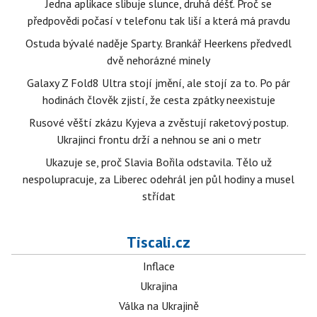
Jedna aplikace slibuje slunce, druhá déšť. Proč se
předpovědi počasí v telefonu tak liší a která má pravdu
Ostuda bývalé naděje Sparty. Brankář Heerkens předvedl
dvě nehorázné minely
Galaxy Z Fold8 Ultra stojí jmění, ale stojí za to. Po pár
hodinách člověk zjistí, že cesta zpátky neexistuje
Rusové věští zkázu Kyjeva a zvěstují raketový postup.
Ukrajinci frontu drží a nehnou se ani o metr
Ukazuje se, proč Slavia Bořila odstavila. Tělo už
nespolupracuje, za Liberec odehrál jen půl hodiny a musel
střídat
Tiscali.cz
Inflace
Ukrajina
Válka na Ukrajině