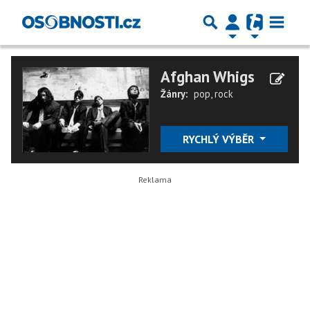
Afghan Whigs
Žánry:
pop
,
rock
RYCHLÝ VÝBĚR