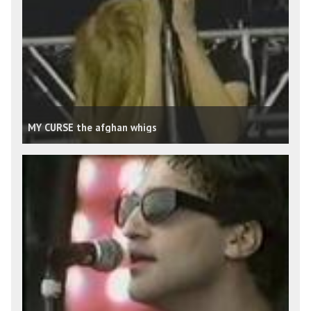
MY CURSE the afghan whigs