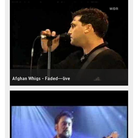
Afghan Whigs - Faded---live