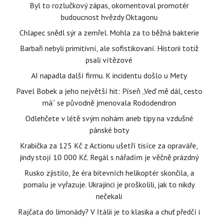
Byl to rozlučkový zápas, okomentoval promotér
budoucnost hvězdy Oktagonu
Chlapec snědl sýr a zemřel. Mohla za to běžná bakterie
Barbaři nebyli primitivní, ale sofistikovaní. Historii totiž
psali vítězové
AI napadla další firmu. K incidentu došlo u Mety
Pavel Bobek a jeho největší hit: Píseň „Veď mě dál, cesto
má“ se původně jmenovala Rododendron
Odlehčete v létě svým nohám aneb tipy na vzdušné
pánské boty
Krabička za 125 Kč z Actionu ušetří tisíce za opraváře,
jindy stojí 10 000 Kč. Regál s nářadím je věčně prázdný
Rusko zjistilo, že éra bitevních helikoptér skončila, a
pomalu je vyřazuje. Ukrajinci je proškolili, jak to nikdy
nečekali
Rajčata do limonády? V Itálii je to klasika a chuť předčí i