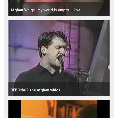
Afghan Whigs- My world is empty...--live
DEBONAIR the afghan whigs