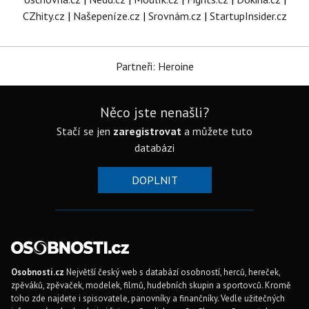
CZhity.cz
|
Našepeníze.cz
|
Srovnám.cz
|
StartupInsider.cz
Partneři: Heroine
Něco jste nenašli?
Stačí se jen
zaregistrovat
a můžete tuto
databázi
DOPLNIT
Osobnosti.cz
Největší český web s databází osobností, herců, hereček,
zpěváků, zpěvaček, modelek, filmů, hudebních skupin a sportovců. Kromě
toho zde najdete i spisovatele, panovníky a finančníky. Vedle užitečných