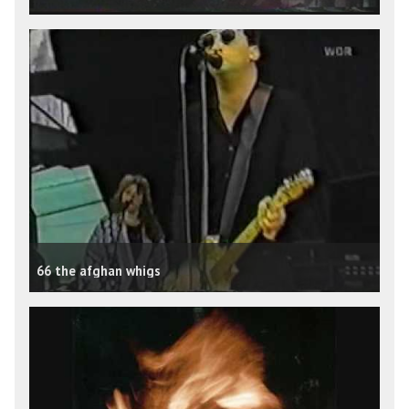
66 the afghan whigs