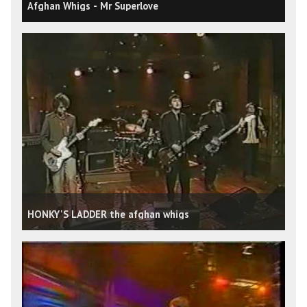
Afghan Whigs - Mr Superlove
HONKY'S LADDER the afghan whigs