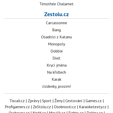
Timothée Chalamet
Zestolu.cz
Carcassonne
Bang
Osadníci z Katanu
Monopoly
Dobble
Dixit
Krycí jména
Na křídlech
Karak
Jízdenky, prosím!
Tiscali.cz
|
Zprávy
|
Sport
|
Ženy
|
Cestování
|
Games.cz
|
Profigamers.cz
|
ZeStolu.cz
|
Osobnosti.cz
|
Karaoketexty.cz
|
Úschovna.cz
|
Nedd.cz
|
Moulík.cz
|
Fights.cz
|
Dokina.cz
|