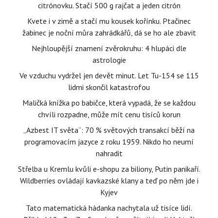
citrónovku. Stačí 500 g rajčat a jeden citrón
Kvete i v zimě a stačí mu kousek kořínku. Ptačinec
žabinec je noční můra zahrádkářů, dá se ho ale zbavit
Nejhloupější znamení zvěrokruhu: 4 hlupáci dle
astrologie
Ve vzduchu vydržel jen devět minut. Let Tu-154 se 115
lidmi skončil katastrofou
Maličká knížka po babičce, která vypadá, že se každou
chvíli rozpadne, může mít cenu tisíců korun
„Azbest IT světa“: 70 % světových transakcí běží na
programovacím jazyce z roku 1959. Nikdo ho neumí
nahradit
Střelba u Kremlu kvůli e-shopu za biliony, Putin panikaří.
Wildberries ovládají kavkazské klany a teď po něm jde i
Kyjev
Tato matematická hádanka nachytala už tisíce lidí.