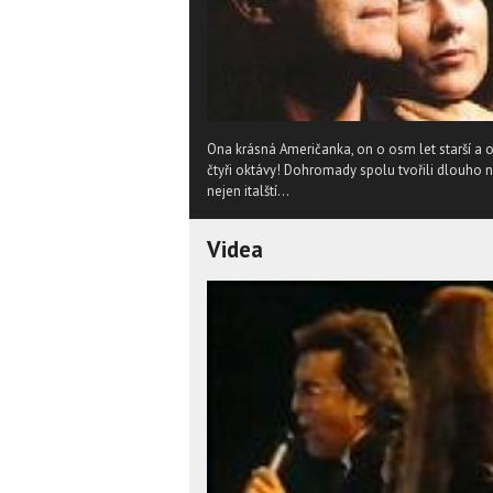
Ona krásná Američanka, on o osm let starší a 
čtyři oktávy! Dohromady spolu tvořili dlouho ne
nejen italští...
Videa