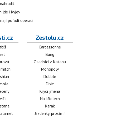
nahradit
 jde i Kyjev
znají pořadí operací
ti.cz
Zestolu.cz
abiš
Carcassonne
vel
Bang
orová
Osadníci z Katanu
mitch
Monopoly
shian
Dobble
émola
Dixit
acený
Krycí jména
wift
Na křídlech
etana
Karak
halamet
Jízdenky, prosím!