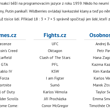
nsakcí běží na programovacím jazyce z roku 1959. Nikdo ho neumí 
ny, Putin panikaří. Wildberries ovládají kavkazské klany a teď po něm
isíce lidí. Příklad 18 : 3 + 7 × 5 správně spočítají jen lidé, kteří 
mes.cz
Fights.cz
Osobnos
ecenze
UFC
Andrej B
sin's Creed
Oktagon
Petr Pa
tarfield
Clash of The Stars
Hana Zag
GTA
PFL
Kazma Kaz
iablo IV
KSW
Kim Karda
Forza
I am Figter
Karlos V
ortnite
Sumó
Marek Ztr
l of Duty
Karlos Vémola
Taylor S
lder Scrolls
Jiří Procházka
Emma Sm
dome Come:
Conor McGregor
Timothée C