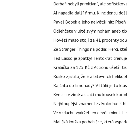
Barbaři nebyli primitivní, ale sofistikov
AI napadla další firmu. K incidentu doš
Pavel Bobek a jeho největší hit: Pís
Odlehčete v létě svým nohám aneb tip
Hovězí maso stojí za 41 procenty odle
Ze Stranger Things na pódia: Herci, kt
Ted Lasso je zpátky! Tentokrát trénuj
Krabička za 125 Kč z Actionu ušetří tis
Rusko zjistilo, že éra bitevních helikopt
Rajčata do limonády? V Itálii je to klas
Kvete i v zimě a stačí mu kousek kořín
Nejhloupější znamení zvěrokruhu: 4 hl
Ve vzduchu vydržel jen devět minut. L
Maličká knížka po babičce, která vypad