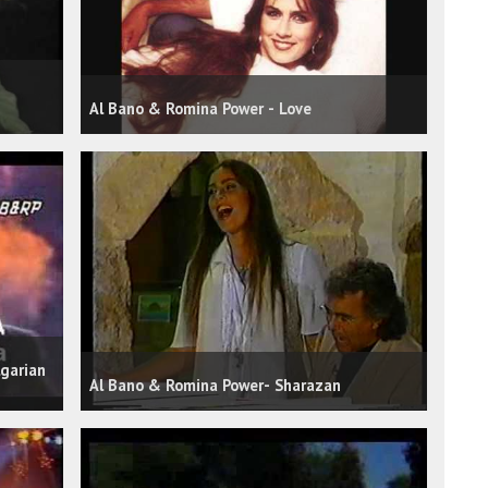
Al Bano & Romina Power - Love
lgarian
Al Bano & Romina Power- Sharazan