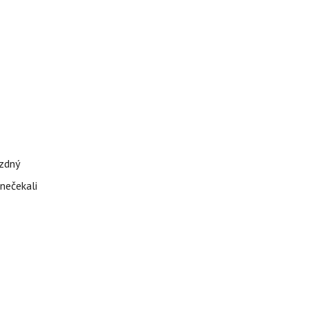
ázdný
 nečekali