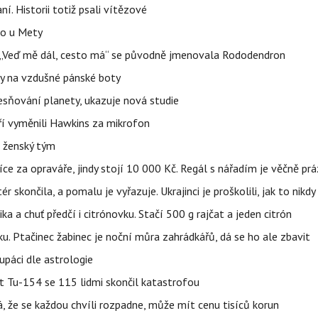
aní. Historii totiž psali vítězové
lo u Mety
eň „Veď mě dál, cesto má“ se původně jmenovala Rododendron
y na vzdušné pánské boty
sňování planety, ukazuje nová studie
eří vyměnili Hawkins za mikrofon
e ženský tým
íce za opraváře, jindy stojí 10 000 Kč. Regál s nářadím je věčně pr
ér skončila, a pomalu je vyřazuje. Ukrajinci je proškolili, jak to nikdy
ika a chuť předčí i citrónovku. Stačí 500 g rajčat a jeden citrón
ku. Ptačinec žabinec je noční můra zahrádkářů, dá se ho ale zbavit
upáci dle astrologie
et Tu-154 se 115 lidmi skončil katastrofou
á, že se každou chvíli rozpadne, může mít cenu tisíců korun