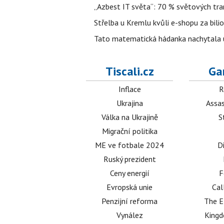
„Azbest IT světa“: 70 % světových tra
Střelba u Kremlu kvůli e-shopu za bilio
Tato matematická hádanka nachytala už t
Tiscali.cz
Ga
Inflace
R
Ukrajina
Assas
Válka na Ukrajině
S
Migrační politika
ME ve fotbale 2024
D
Ruský prezident
Ceny energií
F
Evropská unie
Cal
Penzijní reforma
The E
Vynález
King