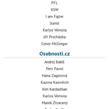
PFL
KSW
I am Figter
Sumó
Karlos Vémola
Jiří Procházka
Conor McGregor
Osobnosti.cz
Andrej Babiš
Petr Pavel
Hana Zagorová
Kazma Kazmitch
Kim Kardashian
Karlos Vémola
Marek Ztracený