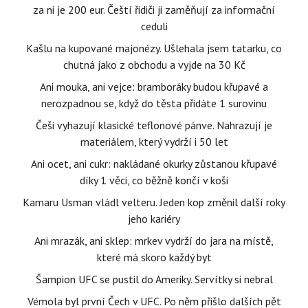
za ni je 200 eur. Čeští řidiči ji zaměňují za informační
ceduli
Kašlu na kupované majonézy. Ušlehala jsem tatarku, co
chutná jako z obchodu a vyjde na 30 Kč
Ani mouka, ani vejce: bramboráky budou křupavé a
nerozpadnou se, když do těsta přidáte 1 surovinu
Češi vyhazují klasické teflonové pánve. Nahrazují je
materiálem, který vydrží i 50 let
Ani ocet, ani cukr: nakládané okurky zůstanou křupavé
díky 1 věci, co běžně končí v koši
Kamaru Usman vládl velteru. Jeden kop změnil další roky
jeho kariéry
Ani mrazák, ani sklep: mrkev vydrží do jara na místě,
které má skoro každý byt
Šampion UFC se pustil do Ameriky. Servítky si nebral
Vémola byl první Čech v UFC. Po něm přišlo dalších pět