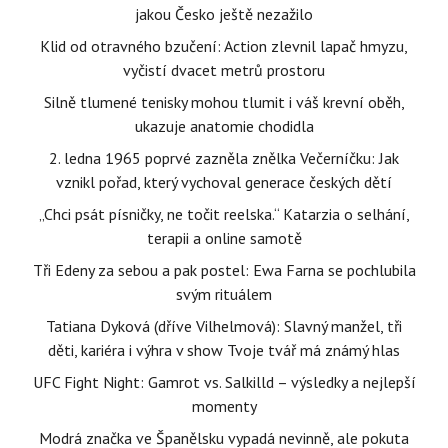
jakou Česko ještě nezažilo
Klid od otravného bzučení: Action zlevnil lapač hmyzu,
vyčistí dvacet metrů prostoru
Silně tlumené tenisky mohou tlumit i váš krevní oběh,
ukazuje anatomie chodidla
2. ledna 1965 poprvé zazněla znělka Večerníčku: Jak
vznikl pořad, který vychoval generace českých dětí
„Chci psát písničky, ne točit reelska.“ Katarzia o selhání,
terapii a online samotě
Tři Edeny za sebou a pak postel: Ewa Farna se pochlubila
svým rituálem
Tatiana Dyková (dříve Vilhelmová): Slavný manžel, tři
děti, kariéra i výhra v show Tvoje tvář má známý hlas
UFC Fight Night: Gamrot vs. Salkilld – výsledky a nejlepší
momenty
Modrá značka ve Španělsku vypadá nevinně, ale pokuta