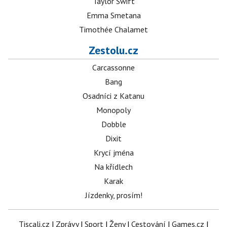
Taylor Swift
Emma Smetana
Timothée Chalamet
Zestolu.cz
Carcassonne
Bang
Osadníci z Katanu
Monopoly
Dobble
Dixit
Krycí jména
Na křídlech
Karak
Jízdenky, prosím!
Tiscali.cz
|
Zprávy
|
Sport
|
Ženy
|
Cestování
|
Games.cz
|