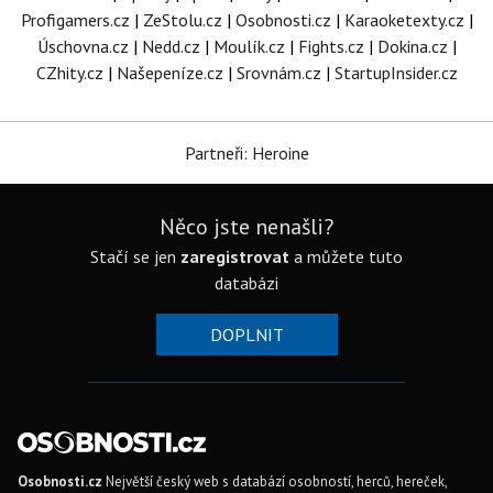
Profigamers.cz
|
ZeStolu.cz
|
Osobnosti.cz
|
Karaoketexty.cz
|
Úschovna.cz
|
Nedd.cz
|
Moulík.cz
|
Fights.cz
|
Dokina.cz
|
CZhity.cz
|
Našepeníze.cz
|
Srovnám.cz
|
StartupInsider.cz
Partneři: Heroine
Něco jste nenašli?
Stačí se jen
zaregistrovat
a můžete tuto
databázi
DOPLNIT
Osobnosti.cz
Největší český web s databází osobností, herců, hereček,