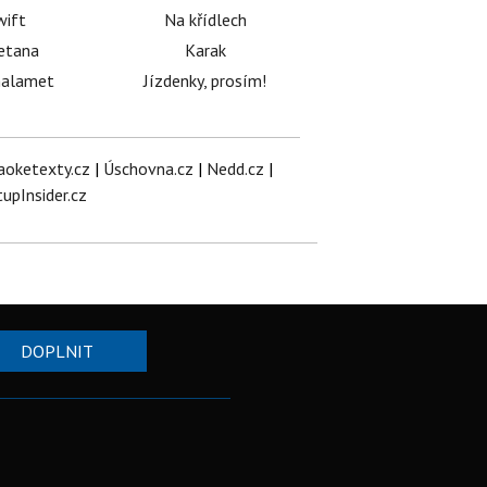
wift
Na křídlech
etana
Karak
halamet
Jízdenky, prosím!
aoketexty.cz
|
Úschovna.cz
|
Nedd.cz
|
tupInsider.cz
DOPLNIT