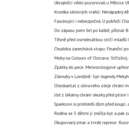
Ukrajinští vědci pozorovali u Měsíce U
Kronika sériových vrahů: Nenápadný děln
Fascinující i nebezpečná. U pobřeží Ch
Do zápasu jsem šel po kalbě, přiznal
Těsně před osmdesátkou strčí mladší k
Chudoba zanechává stopu. Finanční pot
Moby na Colours of Ostrava: Střízlivý, 
Zpátky do pece. Meteorologové upřesn
Zásnuby v Londýně: Syn legendy Mekyho
Oleokantal z olivového oleje chrání m
Jód z lékárny chrání okurky před plísní
Sparksovi si prohlédli dům před koupí, 
Rodina se 3 dětmi jí zničila byt a pak 
Okupovaný zmar a tvrdé represe: Rusov