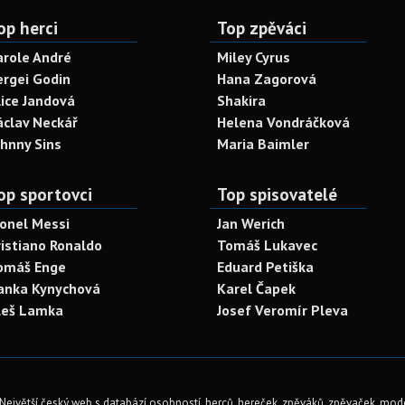
op herci
Top zpěváci
arole André
Miley Cyrus
ergei Godin
Hana Zagorová
lice Jandová
Shakira
áclav Neckář
Helena Vondráčková
ohnny Sins
Maria Baimler
op sportovci
Top spisovatelé
ionel Messi
Jan Werich
ristiano Ronaldo
Tomáš Lukavec
omáš Enge
Eduard Petiška
anka Kynychová
Karel Čapek
leš Lamka
Josef Veromír Pleva
Největší český web s databází osobností, herců, hereček, zpěváků, zpěvaček, mod