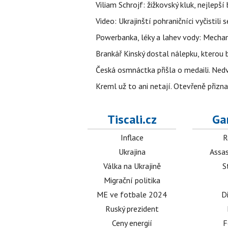
Viliam Schrojf: žižkovský kluk, nejlepší
Video: Ukrajinští pohraničníci vyčistil
Powerbanka, léky a lahev vody: Mechani
Brankář Kinský dostal nálepku, kterou
Česká osmnáctka přišla o medaili. Ned
Kreml už to ani netají. Otevřeně přizna
Tiscali.cz
Ga
Inflace
R
Ukrajina
Assas
Válka na Ukrajině
S
Migrační politika
ME ve fotbale 2024
D
Ruský prezident
Ceny energií
F