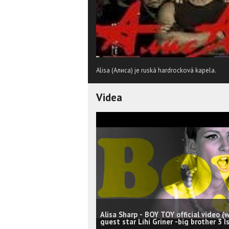
Alisa (Алиса) je ruská hardrocková kapela.
Videa
Alisa Sharp - BOY TOY official video (
guest star Lihi Griner -big brother 3 Is