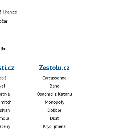
á Hranice
ožár
álku
ti.cz
Zestolu.cz
abiš
Carcassonne
vel
Bang
orová
Osadníci z Katanu
mitch
Monopoly
shian
Dobble
émola
Dixit
acený
Krycí jména