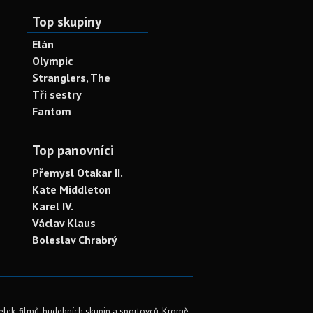
Top skupiny
Elán
Olympic
Stranglers, The
Tři sestry
Fantom
Top panovníci
Přemysl Otakar II.
Kate Middleton
Karel IV.
Václav Klaus
Boleslav Chrabrý
elek, filmů, hudebních skupin a sportovců. Kromě