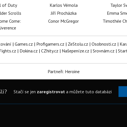
l of Duty
Karlos Vémola
Taylor S
lder Scrolls
Jiří Procházka
Emma Sm
dome Come:
Conor McGregor
Timothée C
iverence
tování
|
Games.cz
|
Profigamers.cz
|
ZeStolu.cz
|
Osobnosti.cz
|
Kar
Fights.cz
|
Dokina.cz
|
CZhity.cz
|
Našepeníze.cz
|
Srovnám.cz
|
Star
Partneři: Heroine
li?
Stačí se jen
zaregistrovat
a můžete tuto databázi