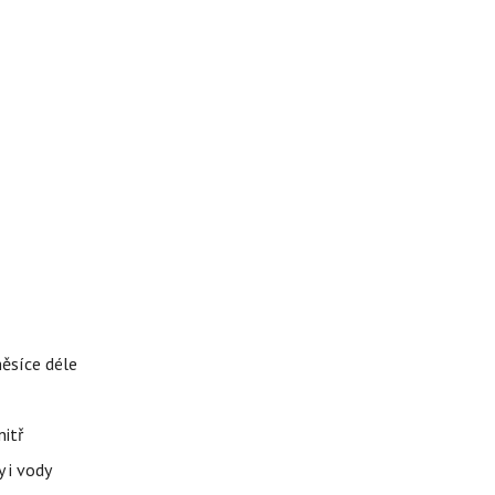
měsíce déle
nitř
 i vody