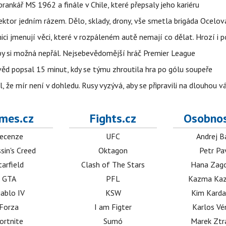
 brankář MS 1962 a finále v Chile, které přepsaly jeho kariéru
i sektor jedním rázem. Dělo, sklady, drony, vše smetla brigáda Ocelov
ci jmenují věci, které v rozpáleném autě nemají co dělat. Hrozí i p
 by si možná nepřál. Nejsebevědomější hráč Premier League
věd popsal 15 minut, kdy se týmu zhroutila hra po gólu soupeře
l, že mír není v dohledu. Rusy vyzývá, aby se připravili na dlouhou v
mes.cz
Fights.cz
Osobnos
ecenze
UFC
Andrej B
sin's Creed
Oktagon
Petr Pa
tarfield
Clash of The Stars
Hana Zag
GTA
PFL
Kazma Kaz
iablo IV
KSW
Kim Karda
Forza
I am Figter
Karlos V
ortnite
Sumó
Marek Ztr