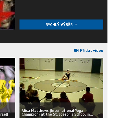
RYCHLÝ VÝBĚR
Přidat video
w
Alisa Matthews (International Yoga
rael)
Champion) at the St. Joseph's School in
Dallas, TX