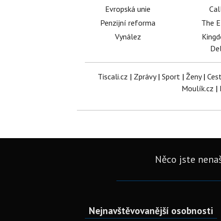
Evropská unie
Cal
Penzijní reforma
The E
Vynález
King
Del
Tiscali.cz
|
Zprávy
|
Sport
|
Ženy
|
Ces
Moulík.cz
|
Něco jste nenaš
Nejnavštěvovanější osobnosti