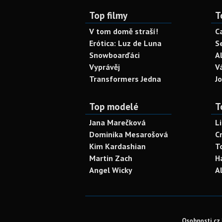
Top filmy
T
V tom domě straší!
C
Erótica: Luz de Luna
S
Snowboarďáci
A
Vyprávěj
V
Transformers Jedna
J
Top modelé
T
Jana Marečková
L
Dominika Mesarošová
C
Kim Kardashian
T
Martin Zach
H
Angel Wicky
A
Osobnosti.cz