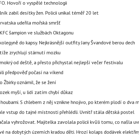
FO. Hovoří o vyspělé technologii
ík zabil desítky žen. Policii unikal téměř 20 let
orvatska udeřila mořská smršť
 BKFC šampion ve službách Oktagonu
olegyně do kapsy. Nejkrásnější outfity Jany Švandové berou dech
íže zrychlují stárnutí mozku
mokrý od deště, a přesto přichystal nejlepší večer festivalu
ili předpověď počasí na víkend
 Žbirky oznámil, že se žení
ozek myší, u lidí zatím chybí důkaz
 i houbami. S chlebem z něj vznikne hnojivo, po kterém plodí o dva 
ale vstup do tajné místnosti přehlédli. Uvnitř stála dětská postel
začala vyhrožovat. Majitelka zavolala policii kvůli tomu, co našla uv
é na dobytých územích kradou děti. Hrozí kolaps dodávek elektřiny