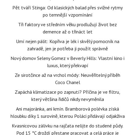
Pět tváří Stinga: Od klasických balad přes svižné rytmy
po temnější vzpomínání
Tři faktory ve středním věku prodlužují život bez
demence až o třináct let
Umí nejen pálit: Kopřiva je lék i skvělý pomocník na
zahradě, jen je potřeba ji použít správně
Nový domov Seleny Gomez v Beverly Hills: Vlastní kino i
luxus, který překvapí
Ze sirotčince až na vrchol módy: Neuvěřitelný příběh
Coco Chanel
Zapáchá klimatizace po zapnutí? Příčina je ve filtru,
který většina řidičů nikdy nevyměnila
Ani majoránka, ani kmín. Bramborová polévka získá
hloubku díky 1 surovině, kterou Poláci přidávají odjakživa
Kvasnicovou zálivku na rajčata nelijte do studené půdy.
Pod 15 °C droždí přestane pracovat a celá práce je