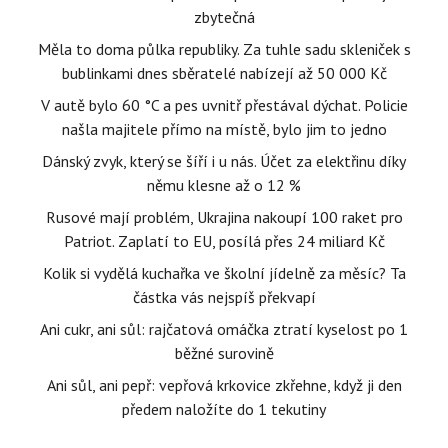
zbytečná
Měla to doma půlka republiky. Za tuhle sadu skleniček s
bublinkami dnes sběratelé nabízejí až 50 000 Kč
V autě bylo 60 °C a pes uvnitř přestával dýchat. Policie
našla majitele přímo na místě, bylo jim to jedno
Dánský zvyk, který se šíří i u nás. Účet za elektřinu díky
němu klesne až o 12 %
Rusové mají problém, Ukrajina nakoupí 100 raket pro
Patriot. Zaplatí to EU, posílá přes 24 miliard Kč
Kolik si vydělá kuchařka ve školní jídelně za měsíc? Ta
částka vás nejspíš překvapí
Ani cukr, ani sůl: rajčatová omáčka ztratí kyselost po 1
běžné surovině
Ani sůl, ani pepř: vepřová krkovice zkřehne, když ji den
předem naložíte do 1 tekutiny