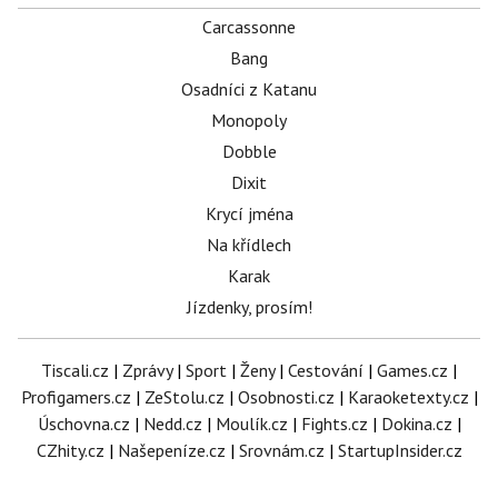
Carcassonne
Bang
Osadníci z Katanu
Monopoly
Dobble
Dixit
Krycí jména
Na křídlech
Karak
Jízdenky, prosím!
Tiscali.cz
|
Zprávy
|
Sport
|
Ženy
|
Cestování
|
Games.cz
|
Profigamers.cz
|
ZeStolu.cz
|
Osobnosti.cz
|
Karaoketexty.cz
|
Úschovna.cz
|
Nedd.cz
|
Moulík.cz
|
Fights.cz
|
Dokina.cz
|
CZhity.cz
|
Našepeníze.cz
|
Srovnám.cz
|
StartupInsider.cz