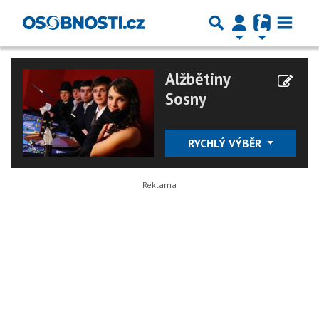
Alžbětiny
Sosny
RYCHLÝ VÝBĚR