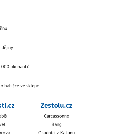
řinu
 dějiny
a 5 000 okupantů
po babičce ve sklepě
ti.cz
Zestolu.cz
abiš
Carcassonne
vel
Bang
orová
Osadníci z Katanu