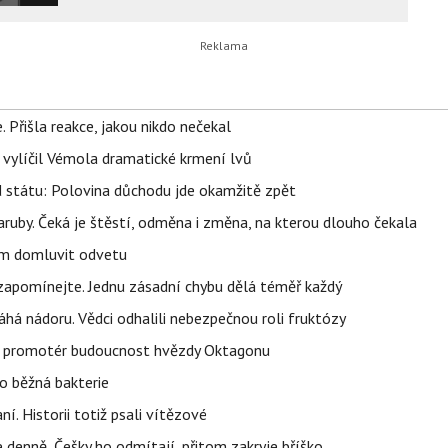
 Přišla reakce, jakou nikdo nečekal
, vylíčil Vémola dramatické krmení lvů
d státu: Polovina důchodu jde okamžitě zpět
ruby. Čeká je štěstí, odměna i změna, na kterou dlouho čekala
vem domluvit odvetu
zapomínejte. Jednu zásadní chybu dělá téměř každý
áhá nádoru. Vědci odhalili nebezpečnou roli fruktózy
l promotér budoucnost hvězdy Oktagonu
o běžná bakterie
aní. Historii totiž psali vítězové
e denně, Češky ho odmítají, přitom zakryje bříško