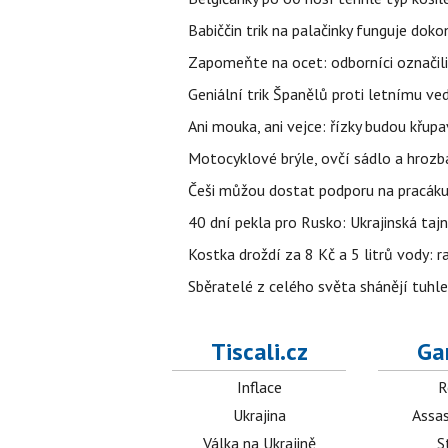
Babiččin trik na palačinky funguje doko
Zapomeňte na ocet: odborníci označili
Geniální trik Španělů proti letnímu ve
Ani mouka, ani vejce: řízky budou křupa
Motocyklové brýle, ovčí sádlo a hrozb
Češi můžou dostat podporu na pracáku k
40 dní pekla pro Rusko: Ukrajinská tajn
Kostka droždí za 8 Kč a 5 litrů vody: ra
Sběratelé z celého světa shánějí tuhle 
Tiscali.cz
Ga
Inflace
R
Ukrajina
Assas
Válka na Ukrajině
S