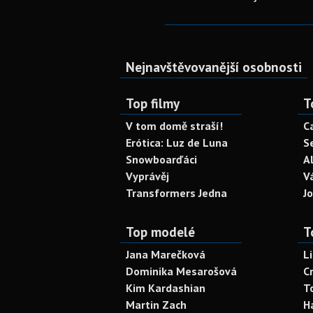
Nejnavštěvovanější osobnosti
Top filmy
T
V tom domě straší!
C
Erótica: Luz de Luna
S
Snowboarďáci
A
Vyprávěj
V
Transformers Jedna
J
Top modelé
T
Jana Marečková
L
Dominika Mesarošová
C
Kim Kardashian
T
Martin Zach
H