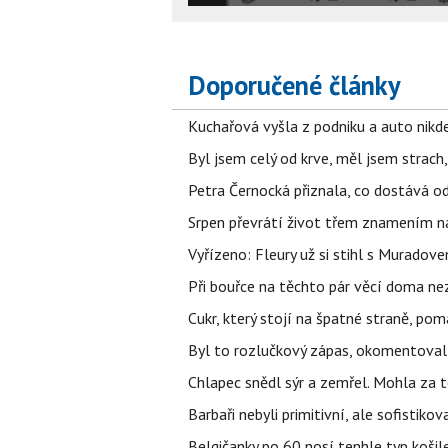
Doporučené články
Kuchařová vyšla z podniku a auto nikde.
Byl jsem celý od krve, měl jsem strach
Petra Černocká přiznala, co dostává o
Srpen převrátí život třem znamením na
Vyřízeno: Fleury už si stihl s Murado
Při bouřce na těchto pár věcí doma ne
Cukr, který stojí na špatné straně, pom
Byl to rozlučkový zápas, okomentova
Chlapec snědl sýr a zemřel. Mohla za t
Barbaři nebyli primitivní, ale sofistikov
Belgičanky po 60 nosí tenhle typ košil