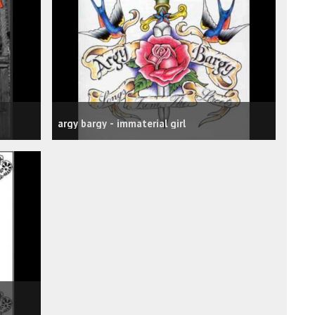
argy bargy - immaterial girl