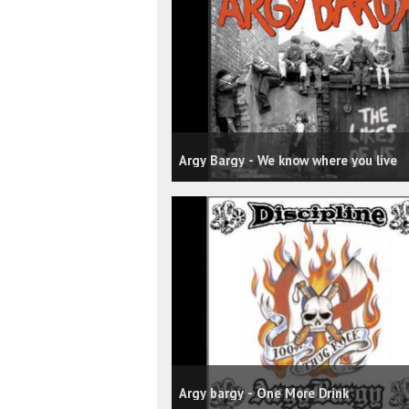
Argy Bargy - We know where you live
Argy bargy - One More Drink