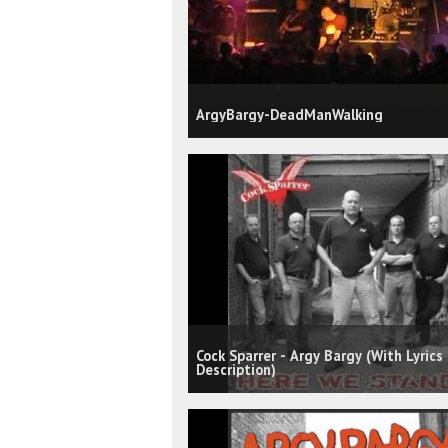
ArgyBargy-DeadManWalking
Cock Sparrer - Argy Bargy (With Lyrics 
Description)