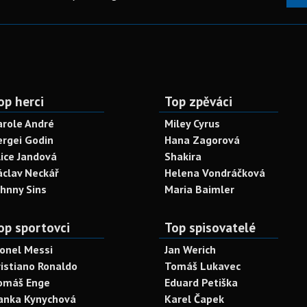
op herci
Top zpěváci
arole André
Miley Cyrus
ergei Godin
Hana Zagorová
lice Jandová
Shakira
áclav Neckář
Helena Vondráčková
ohnny Sins
Maria Baimler
op sportovci
Top spisovatelé
ionel Messi
Jan Werich
ristiano Ronaldo
Tomáš Lukavec
omáš Enge
Eduard Petiška
anka Kynychová
Karel Čapek