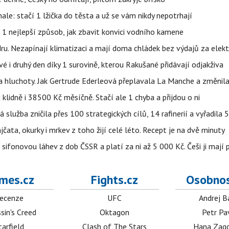
nale: stačí 1 lžička do těsta a už se vám nikdy nepotrhají
 1 nejlepší způsob, jak zbavit konvici vodního kamene
dru. Nezapínají klimatizaci a mají doma chládek bez výdajů za elekt
vé i druhý den díky 1 surovině, kterou Rakušané přidávají odjakživa
a hluchoty. Jak Gertrude Ederleová přeplavala La Manche a změnila
lidně i 38500 Kč měsíčně. Stačí ale 1 chyba a přijdou o ni
á služba zničila přes 100 strategických cílů, 14 rafinerií a vyřadil
jčata, okurky i mrkev z toho žijí celé léto. Recept je na dvě minuty
sifonovou láhev z dob ČSSR a platí za ni až 5 000 Kč. Češi ji mají 
mes.cz
Fights.cz
Osobnos
ecenze
UFC
Andrej B
sin's Creed
Oktagon
Petr Pa
tarfield
Clash of The Stars
Hana Zag