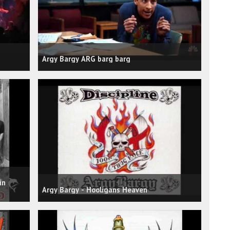
Argy Bargy ARG barg barg
in
Argy Bargy - Hooligans Heaven