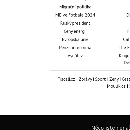
Migrační politika
ME ve fotbale 2024
D
Ruský prezident
Ceny energií
F
Evropská unie
Cal
Penzijní reforma
The E
Vynález
King
Del
Tiscali.cz
|
Zprávy
|
Sport
|
Ženy
|
Ces
Moulík.cz
|
Něco jste nenaš