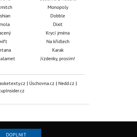
mitch
Monopoly
shian
Dobble
émola
Dixit
acený
Krycí jména
wift
Na křídlech
etana
Karak
halamet
Jízdenky, prosím!
aoketexty.cz
|
Úschovna.cz
|
Nedd.cz
|
tupInsider.cz
DOPLNIT