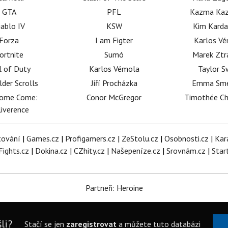
GTA
PFL
Kazma Kaz
iablo IV
KSW
Kim Karda
Forza
I am Figter
Karlos V
ortnite
Sumó
Marek Ztr
l of Duty
Karlos Vémola
Taylor S
lder Scrolls
Jiří Procházka
Emma Sm
dome Come:
Conor McGregor
Timothée C
iverence
tování
|
Games.cz
|
Profigamers.cz
|
ZeStolu.cz
|
Osobnosti.cz
|
Kar
Fights.cz
|
Dokina.cz
|
CZhity.cz
|
Našepeníze.cz
|
Srovnám.cz
|
Star
Partneři: Heroine
li?
Stačí se jen
zaregistrovat
a můžete tuto databázi