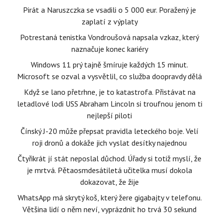
Pirát a Naruszczka se vsadili o 5 000 eur. Poražený je
zaplatí z výplaty
Potrestaná tenistka Vondroušová napsala vzkaz, který
naznačuje konec kariéry
Windows 11 prý tajně šmíruje každých 15 minut.
Microsoft se ozval a vysvětlil, co služba doopravdy dělá
Když se lano přetrhne, je to katastrofa. Přistávat na
letadlové lodi USS Abraham Lincoln si troufnou jenom ti
nejlepší piloti
Čínský J-20 může přepsat pravidla leteckého boje. Velí
roji dronů a dokáže jich vyslat desítky najednou
Čtyřikrát jí stát neposlal důchod. Úřady si totiž myslí, že
je mrtvá. Pětaosmdesátiletá učitelka musí dokola
dokazovat, že žije
WhatsApp má skrytý koš, který žere gigabajty v telefonu.
Většina lidí o něm neví, vyprázdnit ho trvá 30 sekund