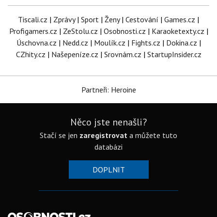
Tiscali.cz
|
Zprávy
|
Sport
|
Ženy
|
Cestování
|
Games.cz
|
Profigamers.cz
|
ZeStolu.cz
|
Osobnosti.cz
|
Karaoketexty.cz
|
Úschovna.cz
|
Nedd.cz
|
Moulík.cz
|
Fights.cz
|
Dokina.cz
|
CZhity.cz
|
Našepeníze.cz
|
Srovnám.cz
|
StartupInsider.cz
Partneři: Heroine
Něco jste nenašli?
Stačí se jen
zaregistrovat
a můžete tuto
databázi
DOPLNIT