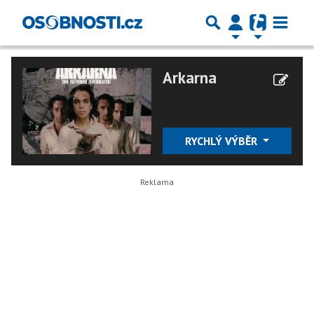
Arkarna
RYCHLÝ VÝBĚR