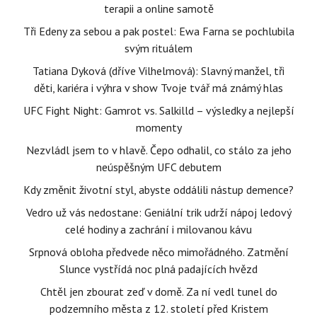
terapii a online samotě
Tři Edeny za sebou a pak postel: Ewa Farna se pochlubila
svým rituálem
Tatiana Dyková (dříve Vilhelmová): Slavný manžel, tři
děti, kariéra i výhra v show Tvoje tvář má známý hlas
UFC Fight Night: Gamrot vs. Salkilld – výsledky a nejlepší
momenty
Nezvládl jsem to v hlavě. Čepo odhalil, co stálo za jeho
neúspěšným UFC debutem
Kdy změnit životní styl, abyste oddálili nástup demence?
Vedro už vás nedostane: Geniální trik udrží nápoj ledový
celé hodiny a zachrání i milovanou kávu
Srpnová obloha předvede něco mimořádného. Zatmění
Slunce vystřídá noc plná padajících hvězd
Chtěl jen zbourat zeď v domě. Za ní vedl tunel do
podzemního města z 12. století před Kristem