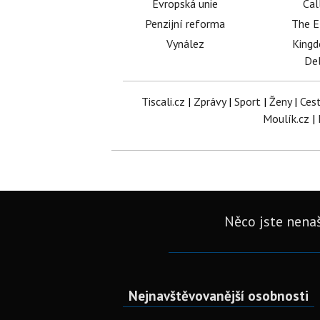
Evropská unie
Cal
Penzijní reforma
The E
Vynález
King
Del
Tiscali.cz
|
Zprávy
|
Sport
|
Ženy
|
Ces
Moulík.cz
|
Něco jste nenaš
Nejnavštěvovanější osobnosti