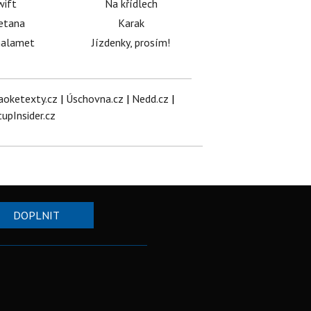
wift
Na křídlech
etana
Karak
halamet
Jízdenky, prosím!
aoketexty.cz
|
Úschovna.cz
|
Nedd.cz
|
tupInsider.cz
DOPLNIT