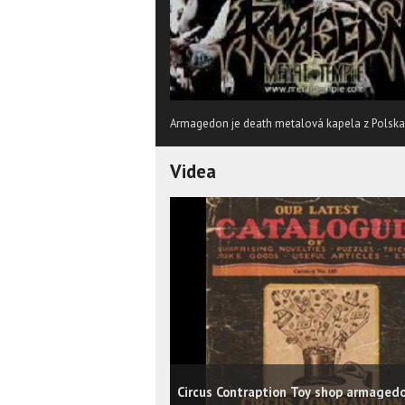
Armagedon je death metalová kapela z Polska
Videa
Circus Contraption Toy shop armaged