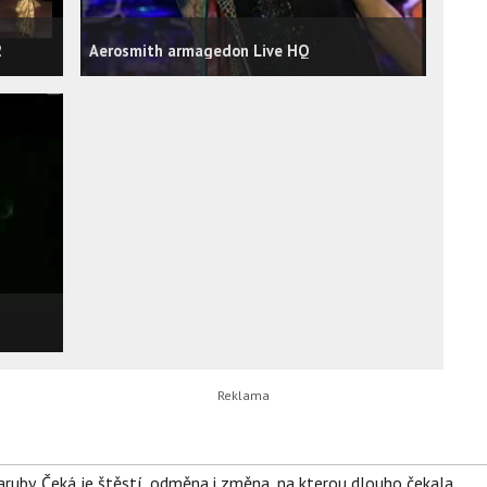
2
Aerosmith armagedon Live HQ
ruby. Čeká je štěstí, odměna i změna, na kterou dlouho čekala