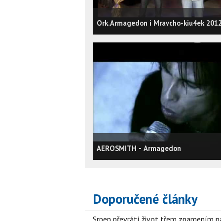
Ork.Armagedon i Mravcho-kiu4ek 201
AEROSMITH - Armagedon
Doporučené články
Srpen převrátí život třem znamením na