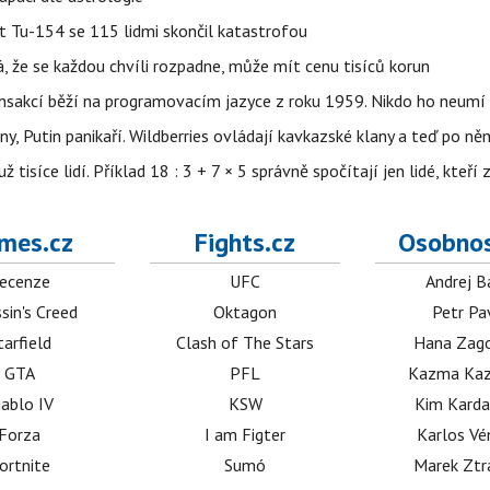
et Tu-154 se 115 lidmi skončil katastrofou
á, že se každou chvíli rozpadne, může mít cenu tisíců korun
nsakcí běží na programovacím jazyce z roku 1959. Nikdo ho neumí 
ny, Putin panikaří. Wildberries ovládají kavkazské klany a teď po něm
isíce lidí. Příklad 18 : 3 + 7 × 5 správně spočítají jen lidé, kteří 
mes.cz
Fights.cz
Osobnos
ecenze
UFC
Andrej B
sin's Creed
Oktagon
Petr Pa
tarfield
Clash of The Stars
Hana Zag
GTA
PFL
Kazma Kaz
iablo IV
KSW
Kim Karda
Forza
I am Figter
Karlos V
ortnite
Sumó
Marek Ztr