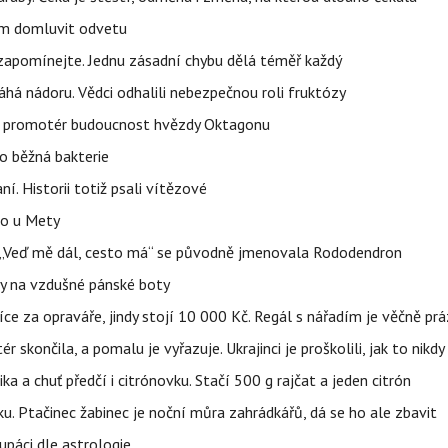
vem domluvit odvetu
zapomínejte. Jednu zásadní chybu dělá téměř každý
áhá nádoru. Vědci odhalili nebezpečnou roli fruktózy
l promotér budoucnost hvězdy Oktagonu
o běžná bakterie
aní. Historii totiž psali vítězové
lo u Mety
eň „Veď mě dál, cesto má“ se původně jmenovala Rododendron
y na vzdušné pánské boty
íce za opraváře, jindy stojí 10 000 Kč. Regál s nářadím je věčně pr
ér skončila, a pomalu je vyřazuje. Ukrajinci je proškolili, jak to nikdy
ika a chuť předčí i citrónovku. Stačí 500 g rajčat a jeden citrón
ku. Ptačinec žabinec je noční můra zahrádkářů, dá se ho ale zbavit
upáci dle astrologie