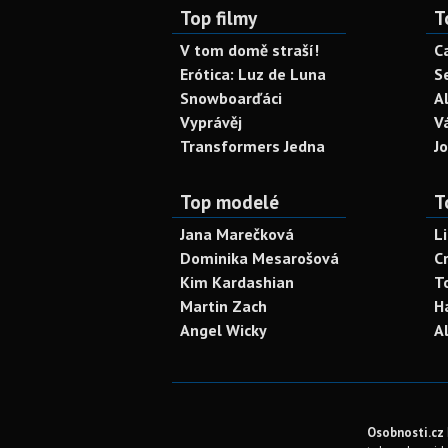
Top filmy
T
V tom domě straší!
C
Erótica: Luz de Luna
S
Snowboarďáci
A
Vyprávěj
V
Transformers Jedna
J
Top modelé
T
Jana Marečková
L
Dominika Mesarošová
C
Kim Kardashian
T
Martin Zach
H
Angel Wicky
A
Osobnosti.cz