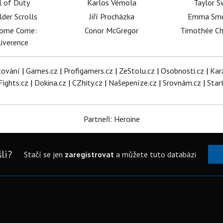
l of Duty
Karlos Vémola
Taylor S
lder Scrolls
Jiří Procházka
Emma Sm
dome Come:
Conor McGregor
Timothée C
iverence
tování
|
Games.cz
|
Profigamers.cz
|
ZeStolu.cz
|
Osobnosti.cz
|
Kar
Fights.cz
|
Dokina.cz
|
CZhity.cz
|
Našepeníze.cz
|
Srovnám.cz
|
Star
Partneři: Heroine
li?
Stačí se jen
zaregistrovat
a můžete tuto databázi