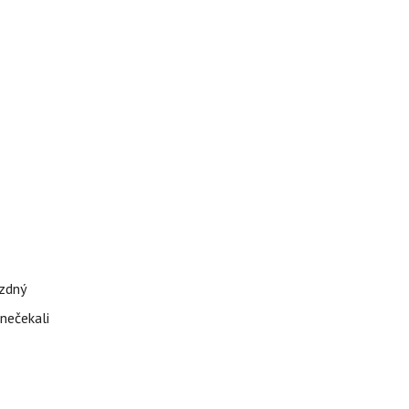
ázdný
 nečekali