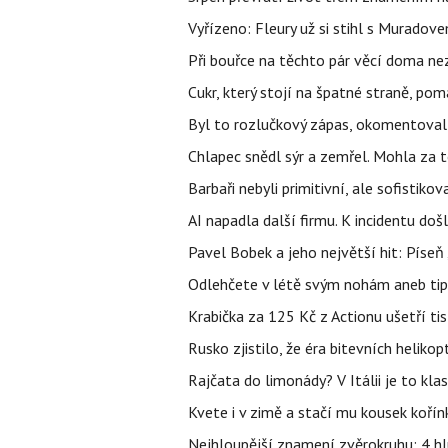
Vyřízeno: Fleury už si stihl s Murado
Při bouřce na těchto pár věcí doma ne
Cukr, který stojí na špatné straně, pom
Byl to rozlučkový zápas, okomentova
Chlapec snědl sýr a zemřel. Mohla za t
Barbaři nebyli primitivní, ale sofistikov
AI napadla další firmu. K incidentu doš
Pavel Bobek a jeho největší hit: Pís
Odlehčete v létě svým nohám aneb tip
Krabička za 125 Kč z Actionu ušetří tis
Rusko zjistilo, že éra bitevních helikopt
Rajčata do limonády? V Itálii je to klas
Kvete i v zimě a stačí mu kousek kořín
Nejhloupější znamení zvěrokruhu: 4 hl