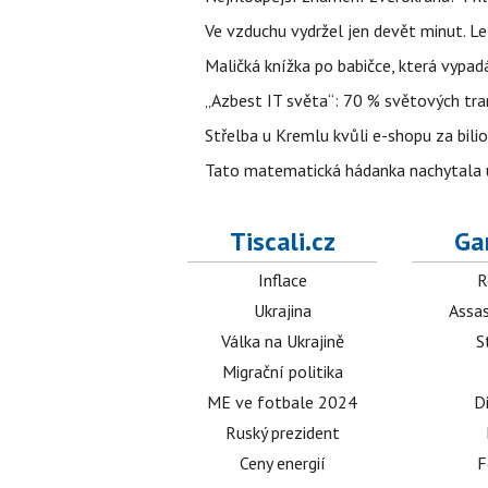
Ve vzduchu vydržel jen devět minut. L
Maličká knížka po babičce, která vypad
„Azbest IT světa“: 70 % světových tra
Střelba u Kremlu kvůli e-shopu za bilio
Tato matematická hádanka nachytala už t
Tiscali.cz
Ga
Inflace
R
Ukrajina
Assas
Válka na Ukrajině
S
Migrační politika
ME ve fotbale 2024
D
Ruský prezident
Ceny energií
F