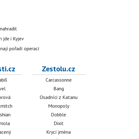
nahradit
 jde i Kyjev
znají pořadí operací
ti.cz
Zestolu.cz
abiš
Carcassonne
vel
Bang
orová
Osadníci z Katanu
mitch
Monopoly
shian
Dobble
émola
Dixit
acený
Krycí jména