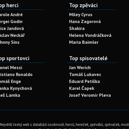
op herci
Top zpěváci
arole André
Miley Cyrus
ergei Godin
Hana Zagorová
lice Jandová
Shakira
áclav Neckář
Helena Vondráčková
ohnny Sins
Maria Baimler
op sportovci
Top spisovatelé
ionel Messi
Jan Werich
ristiano Ronaldo
Tomáš Lukavec
omáš Enge
Eduard Petiška
anka Kynychová
Karel Čapek
leš Lamka
Josef Veromír Pleva
Největší český web s databází osobností, herců, hereček, zpěváků, zpěvaček, mod