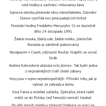
celé hodiny a zachrání i milovanou kávu
Srpnová obloha předvede něco mimořádného. Zatmění
Slunce vystřídá noc plná padajících hvězd
Poslední hodiny Freddieho Mercuryho: Co se skutečně
dělo 24. listopadu 1991
Žádná mouka, žádný cukr, žádné mléko, jídelníček
Ronalda je záměrně jednotvárný
Nezápasím v Clashi, zdůraznil Roušal. Vzápětí se ozval
Sivák
Andrea Kalivodová ukázala svůj domov: Tak bydlí jedna
z nejznámějších tváří české zábavy
Vosy jsou v srpnu nejnebezpečnější: Přírodní triky, jak je
vyhnat ze zahrady a domu
Ewa Farna a nelehké začátky: Zpěvačce, které radili
vrátit se do Polska, teď fanoušci nestačí tleskat
Po pěti letech zpátky v televizi! Ordinace se vrací na