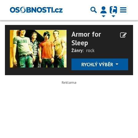
Armor for
Sleep
Žánry:
rock
RYCHLÝ VÝBĚR