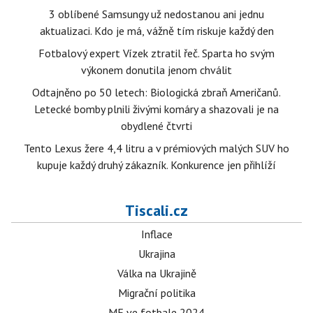
3 oblíbené Samsungy už nedostanou ani jednu
aktualizaci. Kdo je má, vážně tím riskuje každý den
Fotbalový expert Vízek ztratil řeč. Sparta ho svým
výkonem donutila jenom chválit
Odtajněno po 50 letech: Biologická zbraň Američanů.
Letecké bomby plnili živými komáry a shazovali je na
obydlené čtvrti
Tento Lexus žere 4,4 litru a v prémiových malých SUV ho
kupuje každý druhý zákazník. Konkurence jen přihlíží
Tiscali.cz
Inflace
Ukrajina
Válka na Ukrajině
Migrační politika
ME ve fotbale 2024