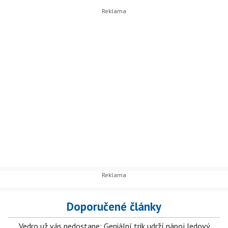
Doporučené články
Vedro už vás nedostane: Geniální trik udrží nápoj ledový