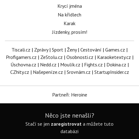
Krycí jména
Na křídlech
Karak
Jízdenky, prosím!
Tiscali.cz
|
Zprávy
|
Sport
|
Ženy
|
Cestování
|
Games.cz
|
Profigamers.cz
|
ZeStolu.cz
|
Osobnosti.cz
|
Karaoketexty.cz
|
Úschovna.cz
|
Nedd.cz
|
Moulík.cz
|
Fights.cz
|
Dokina.cz
|
CZhity.cz
|
Našepeníze.cz
|
Srovnám.cz
|
StartupInsider.cz
Partneři: Heroine
Něco jste nenašli?
Stačí se jen
zaregistrovat
a můžete tuto
databázi