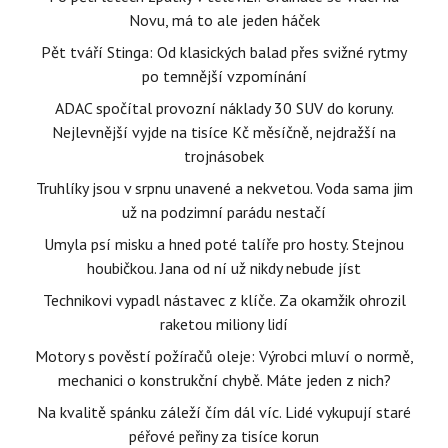
Novu, má to ale jeden háček
Pět tváří Stinga: Od klasických balad přes svižné rytmy
po temnější vzpomínání
ADAC spočítal provozní náklady 30 SUV do koruny.
Nejlevnější vyjde na tisíce Kč měsíčně, nejdražší na
trojnásobek
Truhlíky jsou v srpnu unavené a nekvetou. Voda sama jim
už na podzimní parádu nestačí
Umyla psí misku a hned poté talíře pro hosty. Stejnou
houbičkou. Jana od ní už nikdy nebude jíst
Technikovi vypadl nástavec z klíče. Za okamžik ohrozil
raketou miliony lidí
Motory s pověstí požíračů oleje: Výrobci mluví o normě,
mechanici o konstrukční chybě. Máte jeden z nich?
Na kvalitě spánku záleží čím dál víc. Lidé vykupují staré
péřové peřiny za tisíce korun