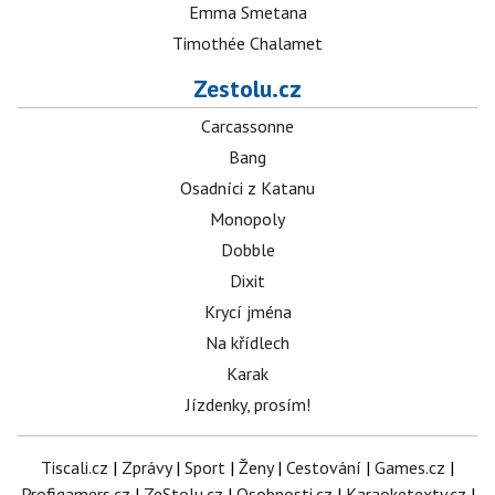
Emma Smetana
Timothée Chalamet
Zestolu.cz
Carcassonne
Bang
Osadníci z Katanu
Monopoly
Dobble
Dixit
Krycí jména
Na křídlech
Karak
Jízdenky, prosím!
Tiscali.cz
|
Zprávy
|
Sport
|
Ženy
|
Cestování
|
Games.cz
|
Profigamers.cz
|
ZeStolu.cz
|
Osobnosti.cz
|
Karaoketexty.cz
|