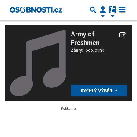
Army of
Freshmen
Žánry:
pop
,
punk
RYCHLÝ VÝBĚR