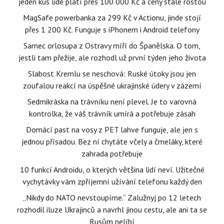
jeden kus lidé platí přes 100 000 Kč a ceny stále rostou
MagSafe powerbanka za 299 Kč v Actionu, jinde stojí
přes 1 200 Kč. Funguje s iPhonem i Android telefony
Samec orlosupa z Ostravy míří do Španělska. O tom,
jestli tam přežije, ale rozhodl už první týden jeho života
Slabost Kremlu se neschová: Ruské útoky jsou jen
zoufalou reakcí na úspěšné ukrajinské údery v zázemí
Sedmikráska na trávníku není plevel. Je to varovná
kontrolka, že váš trávník umírá a potřebuje zásah
Domácí past na vosy z PET lahve funguje, ale jen s
jednou přísadou. Bez ní chytáte včely a čmeláky, které
zahrada potřebuje
10 funkcí Androidu, o kterých většina lidí neví. Užitečné
vychytávky vám zpříjemní užívání telefonu každý den
„Nikdy do NATO nevstoupíme.“ Zalužnyj po 12 letech
rozhodil iluze Ukrajinců a navrhl jinou cestu, ale ani ta se
Rusům nelíbí