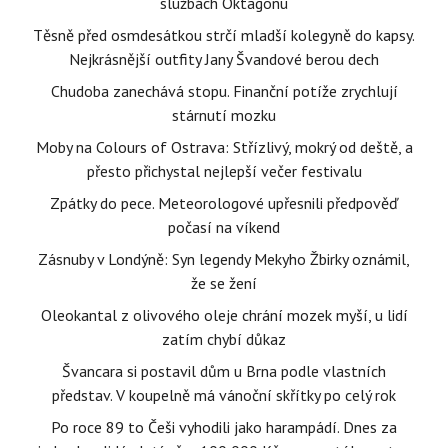
službách Oktagonu
Těsně před osmdesátkou strčí mladší kolegyně do kapsy.
Nejkrásnější outfity Jany Švandové berou dech
Chudoba zanechává stopu. Finanční potíže zrychlují
stárnutí mozku
Moby na Colours of Ostrava: Střízlivý, mokrý od deště, a
přesto přichystal nejlepší večer festivalu
Zpátky do pece. Meteorologové upřesnili předpověď
počasí na víkend
Zásnuby v Londýně: Syn legendy Mekyho Žbirky oznámil,
že se žení
Oleokantal z olivového oleje chrání mozek myší, u lidí
zatím chybí důkaz
Švancara si postavil dům u Brna podle vlastních
představ. V koupelně má vánoční skřítky po celý rok
Po roce 89 to Češi vyhodili jako harampádí. Dnes za