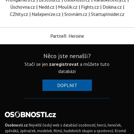
Úschovna.cz
|
Nedd.cz
|
Moulík.cz
|
Fights.cz
|
Dokina.cz
|
CZhity.cz
|
Našepeníze.cz
|
Srovnám.cz
|
StartupInsider.cz
Partneři: Heroine
Něco jste nenašli?
Stačí se jen
zaregistrovat
a můžete tuto
databázi
DOPLNIT
Osobnosti.cz
Největší český web s databází osobností, herců, hereček,
zpěváků, zpěvaček, modelek, filmů, hudebních skupin a sportovců. Kromě