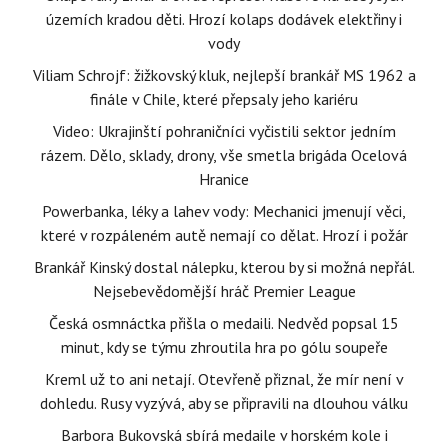
územích kradou děti. Hrozí kolaps dodávek elektřiny i
vody
Viliam Schrojf: žižkovský kluk, nejlepší brankář MS 1962 a
finále v Chile, které přepsaly jeho kariéru
Video: Ukrajinští pohraničníci vyčistili sektor jedním
rázem. Dělo, sklady, drony, vše smetla brigáda Ocelová
Hranice
Powerbanka, léky a lahev vody: Mechanici jmenují věci,
které v rozpáleném autě nemají co dělat. Hrozí i požár
Brankář Kinský dostal nálepku, kterou by si možná nepřál.
Nejsebevědomější hráč Premier League
Česká osmnáctka přišla o medaili. Nedvěd popsal 15
minut, kdy se týmu zhroutila hra po gólu soupeře
Kreml už to ani netají. Otevřeně přiznal, že mír není v
dohledu. Rusy vyzývá, aby se připravili na dlouhou válku
Barbora Bukovská sbírá medaile v horském kole i