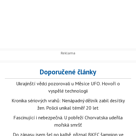
Doporučené články
Ukrajinští vědci pozorovali u Měsíce UFO. Hovoří o
vyspělé technologii
Kronika sériových vrahů: Nenápadný dělník zabil desítky
žen. Policii unikal téměř 20 let
Fascinující i nebezpečná. U pobřeží Chorvatska udeřila
mořská smršť
Do zápasu jsem šel po kalbě, přiznal BKFC šampion ve