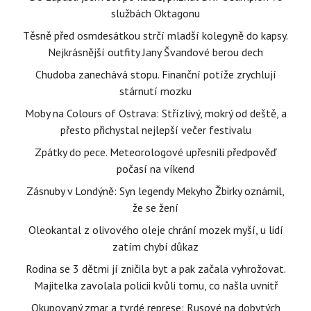
službách Oktagonu
Těsně před osmdesátkou strčí mladší kolegyně do kapsy.
Nejkrásnější outfity Jany Švandové berou dech
Chudoba zanechává stopu. Finanční potíže zrychlují
stárnutí mozku
Moby na Colours of Ostrava: Střízlivý, mokrý od deště, a
přesto přichystal nejlepší večer festivalu
Zpátky do pece. Meteorologové upřesnili předpověď
počasí na víkend
Zásnuby v Londýně: Syn legendy Mekyho Žbirky oznámil,
že se žení
Oleokantal z olivového oleje chrání mozek myší, u lidí
zatím chybí důkaz
Rodina se 3 dětmi jí zničila byt a pak začala vyhrožovat.
Majitelka zavolala policii kvůli tomu, co našla uvnitř
Okupovaný zmar a tvrdé represe: Rusové na dobytých