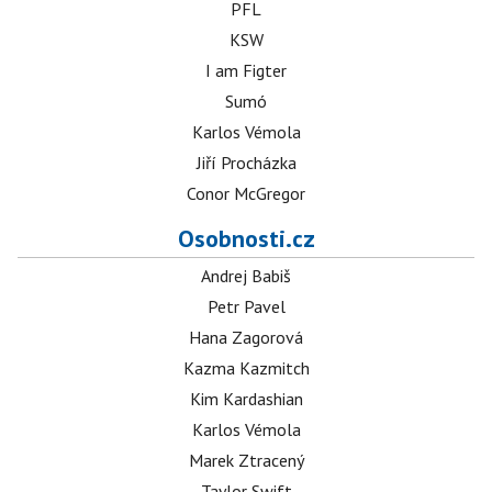
PFL
KSW
I am Figter
Sumó
Karlos Vémola
Jiří Procházka
Conor McGregor
Osobnosti.cz
Andrej Babiš
Petr Pavel
Hana Zagorová
Kazma Kazmitch
Kim Kardashian
Karlos Vémola
Marek Ztracený
Taylor Swift