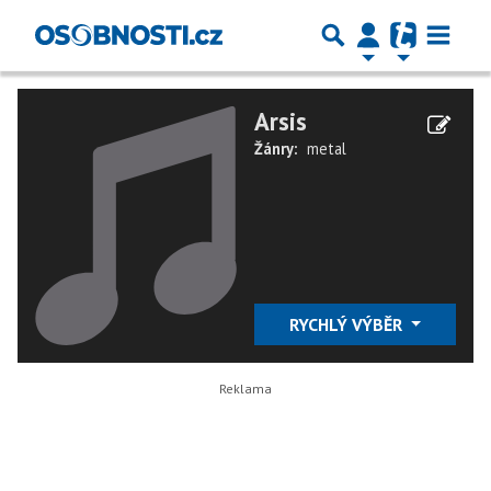
Arsis
Žánry:
metal
RYCHLÝ VÝBĚR