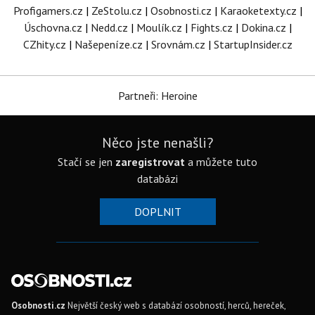
Profigamers.cz
|
ZeStolu.cz
|
Osobnosti.cz
|
Karaoketexty.cz
|
Úschovna.cz
|
Nedd.cz
|
Moulík.cz
|
Fights.cz
|
Dokina.cz
|
CZhity.cz
|
Našepeníze.cz
|
Srovnám.cz
|
StartupInsider.cz
Partneři: Heroine
Něco jste nenašli?
Stačí se jen
zaregistrovat
a můžete tuto
databázi
DOPLNIT
Osobnosti.cz
Největší český web s databází osobností, herců, hereček,