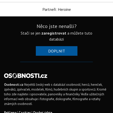
Partneři: Heroine
Něco jste nenašli?
Stačí se jen
zaregistrovat
a můžete tuto
databázi
DOPLNIT
Osobnosti.cz
Největší český web s databází osobností, herců, hereček,
zpěváků, zpěvaček, modelek, filmů, hudebních skupin a sportovců. Kromě
toho zde najdete i spisovatele, panovníky a finančníky. Vedle užitečných
informací web obsahuje i fotografie, diskografie, filmografie a vztahy
známých osobností.
Reklama
|
Cookies
|
Osobní údaje