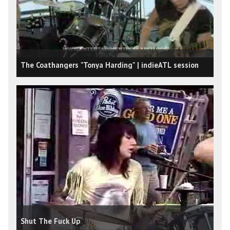
The Coathangers "Tonya Harding" | indieATL session
Shut The Fuck Up