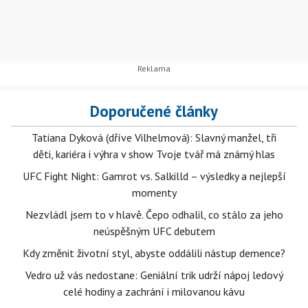
Doporučené články
Tatiana Dyková (dříve Vilhelmová): Slavný manžel, tři
děti, kariéra i výhra v show Tvoje tvář má známý hlas
UFC Fight Night: Gamrot vs. Salkilld – výsledky a nejlepší
momenty
Nezvládl jsem to v hlavě. Čepo odhalil, co stálo za jeho
neúspěšným UFC debutem
Kdy změnit životní styl, abyste oddálili nástup demence?
Vedro už vás nedostane: Geniální trik udrží nápoj ledový
celé hodiny a zachrání i milovanou kávu