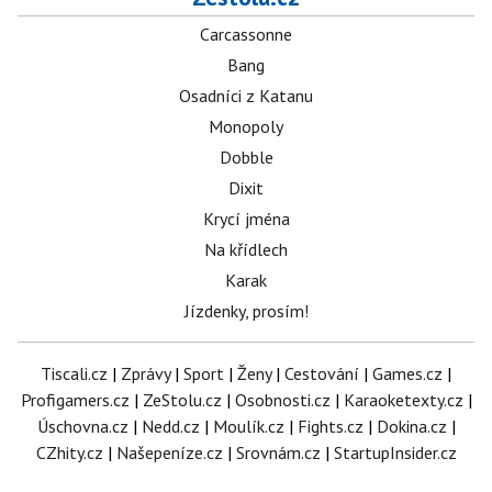
Carcassonne
Bang
Osadníci z Katanu
Monopoly
Dobble
Dixit
Krycí jména
Na křídlech
Karak
Jízdenky, prosím!
Tiscali.cz
|
Zprávy
|
Sport
|
Ženy
|
Cestování
|
Games.cz
|
Profigamers.cz
|
ZeStolu.cz
|
Osobnosti.cz
|
Karaoketexty.cz
|
Úschovna.cz
|
Nedd.cz
|
Moulík.cz
|
Fights.cz
|
Dokina.cz
|
CZhity.cz
|
Našepeníze.cz
|
Srovnám.cz
|
StartupInsider.cz