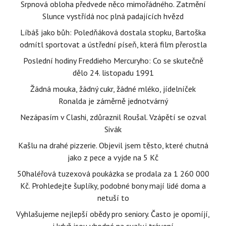
Srpnová obloha předvede něco mimořádného. Zatmění
Slunce vystřídá noc plná padajících hvězd
Líbáš jako bůh: Poledňáková dostala stopku, Bartoška
odmítl sportovat a ústřední píseň, která film přerostla
Poslední hodiny Freddieho Mercuryho: Co se skutečně
dělo 24. listopadu 1991
Žádná mouka, žádný cukr, žádné mléko, jídelníček
Ronalda je záměrně jednotvárný
Nezápasím v Clashi, zdůraznil Roušal. Vzápětí se ozval
Sivák
Kašlu na drahé pizzerie. Objevil jsem těsto, které chutná
jako z pece a vyjde na 5 Kč
50haléřová tuzexová poukázka se prodala za 1 260 000
Kč. Prohledejte šuplíky, podobné bony mají lidé doma a
netuší to
Vyhlašujeme nejlepší obědy pro seniory. Často je opomíjí,