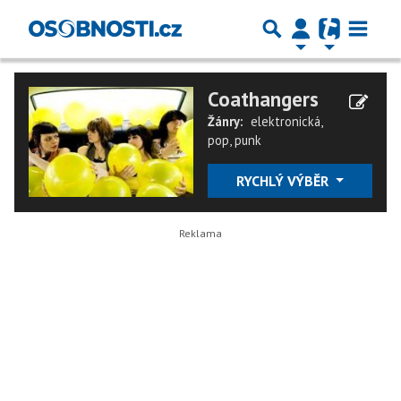
Coathangers
Žánry:
elektronická
,
pop
,
punk
RYCHLÝ VÝBĚR