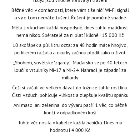
i když jsou vhodné na svaly i trávení
Běžné věci v domácnosti, které vám tiše ničí Wi-Fi signál
a vy o tom nemáte tušení. Řešení je poměrně snadné
Měla ji v kuchyni každá hospodyně, dnes tuhle maličkost
nemá nikdo. Sběratelé za ni platí klidně i 15 000 Kč
10 skořápek a půl litru octa: za 48 hodin máte hnojivo,
po kterém rajčata a okurky začnou plodit jako o život
„Sbohem, sovětské 'zgardy'.“ Maďarsko se po 40 letech
loučí s vrtulníky Mi-17 a Mi-24. Nahradí je západní za
miliardy
Češi si začali ve velkém dávat do ložnice tuhle rostlinu.
Čistí vzduch, pohlcuje vlhkost a zlepšuje kvalitu spánku
Ani maso, ani zelenina: do vývaru patří 1 věc, co běžně
končí v odpadkovém koši
Tuhle věc nosila v kabelce každá babička. Dnes má
hodnotu i 4 000 Kč