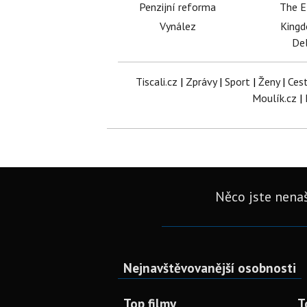
Penzijní reforma
The E
Vynález
King
Del
Tiscali.cz
|
Zprávy
|
Sport
|
Ženy
|
Ces
Moulík.cz
|
Něco jste nenaš
Nejnavštěvovanější osobnosti
Top filmy
T