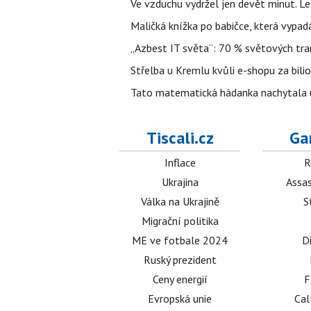
Ve vzduchu vydržel jen devět minut. L
Maličká knížka po babičce, která vypad
„Azbest IT světa“: 70 % světových tra
Střelba u Kremlu kvůli e-shopu za bilio
Tato matematická hádanka nachytala už t
Tiscali.cz
Ga
Inflace
R
Ukrajina
Assas
Válka na Ukrajině
S
Migrační politika
ME ve fotbale 2024
D
Ruský prezident
Ceny energií
F
Evropská unie
Cal