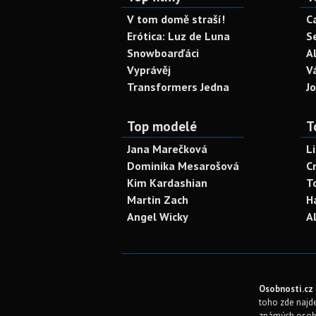
V tom domě straší!
C
Erótica: Luz de Luna
S
Snowboarďáci
A
Vyprávěj
V
Transformers Jedna
J
Top modelé
T
Jana Marečková
L
Dominika Mesarošová
C
Kim Kardashian
T
Martin Zach
H
Angel Wicky
A
Osobnosti.cz
toho zde najde
známých osob