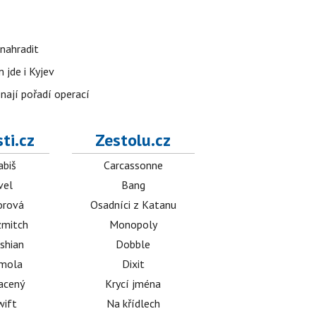
nahradit
 jde i Kyjev
znají pořadí operací
ti.cz
Zestolu.cz
abiš
Carcassonne
vel
Bang
orová
Osadníci z Katanu
mitch
Monopoly
shian
Dobble
émola
Dixit
acený
Krycí jména
wift
Na křídlech