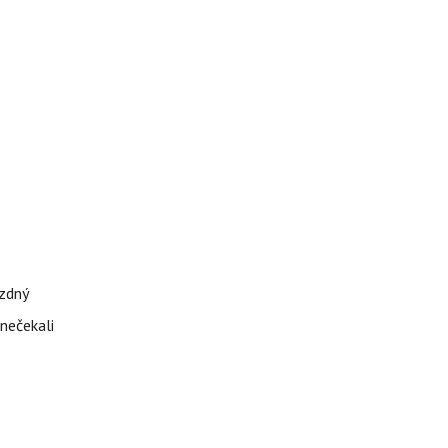
ázdný
 nečekali