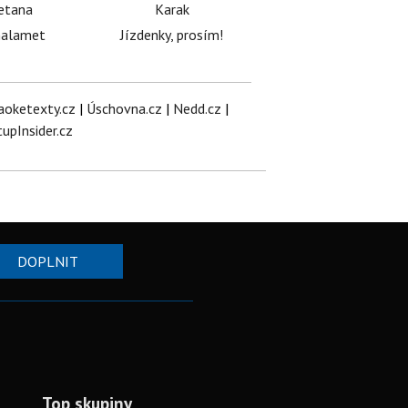
etana
Karak
halamet
Jízdenky, prosím!
aoketexty.cz
|
Úschovna.cz
|
Nedd.cz
|
tupInsider.cz
DOPLNIT
Top skupiny