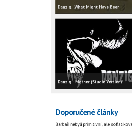
Danzig...What Might Have Been
Danzig - Mother (Studio Version)
Doporučené články
Barbaři nebyli primitivní, ale sofistikov