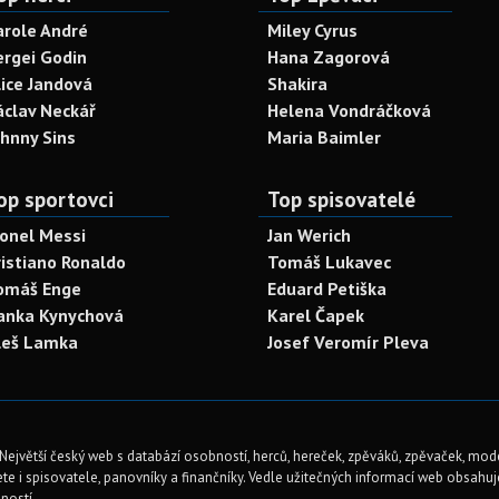
arole André
Miley Cyrus
ergei Godin
Hana Zagorová
lice Jandová
Shakira
áclav Neckář
Helena Vondráčková
ohnny Sins
Maria Baimler
op sportovci
Top spisovatelé
ionel Messi
Jan Werich
ristiano Ronaldo
Tomáš Lukavec
omáš Enge
Eduard Petiška
anka Kynychová
Karel Čapek
leš Lamka
Josef Veromír Pleva
Největší český web s databází osobností, herců, hereček, zpěváků, zpěvaček, mod
te i spisovatele, panovníky a finančníky. Vedle užitečných informací web obsahuje 
ností.