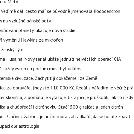
lo u Mety
eň „Veď mě dál, cesto má“ se původně jmenovala Rododendron
y na vzdušné pánské boty
sňování planety, ukazuje nová studie
eří vyměnili Hawkins za mikrofon
e ženský tým
a Husajna. Nový seriál ukáže jednu z největších operací CIA
č každý vstup na pódium musí být událost
mské civilizace. Zachytit ji dokážeme i ze Země
íce za opraváře, jindy stojí 10 000 Kč. Regál s nářadím je věčně pr
ér skončila, a pomalu je vyřazuje. Ukrajinci je proškolili, jak to nikdy
ika a chuť předčí i citrónovku. Stačí 500 g rajčat a jeden citrón
ku. Ptačinec žabinec je noční můra zahrádkářů, dá se ho ale zbavit
upáci dle astrologie