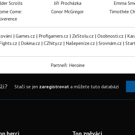
lder Scrolls
Jiří Procházka
Emma Sm
dome Come:
Conor McGregor
Timothée C
iverence
tování
|
Games.cz
|
Profigamers.cz
|
ZeStolu.cz
|
Osobnosti.cz
|
Kar
Fights.cz
|
Dokina.cz
|
CZhity.cz
|
Našepeníze.cz
|
Srovnám.cz
|
Star
Partneři: Heroine
li?
Stačí se jen
zaregistrovat
a můžete tuto databázi
op herci
Top zpěváci