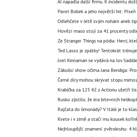
AI napadla další firmu. K incidentu doš
Pavel Bobek a jeho největší hit: Pís
Odlehčete v létě svým nohám aneb tip
Hovězí maso stojí za 41 procenty odle
Ze Stranger Things na pódia: Herci, kt
Ted Lasso je zpátky! Tentokrát trénuj
Joel Kinnaman se vydává na lov Saddám
Zákulisí show očima Jana Bendiga: Pro
Černé díry mohou skrývat stopu mimoze
Krabička za 125 Kč z Actionu ušetří tis
Rusko zjistilo, že éra bitevních helikopt
Rajčata do limonády? V Itálii je to klas
Kvete i v zimě a stačí mu kousek kořín
Nejhloupější znamení zvěrokruhu: 4 hl