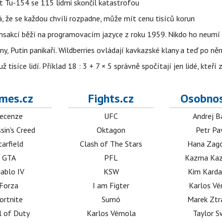
et Tu-154 se 115 lidmi skončil katastrofou
á, že se každou chvíli rozpadne, může mít cenu tisíců korun
nsakcí běží na programovacím jazyce z roku 1959. Nikdo ho neumí 
ny, Putin panikaří. Wildberries ovládají kavkazské klany a teď po něm
isíce lidí. Příklad 18 : 3 + 7 × 5 správně spočítají jen lidé, kteří 
mes.cz
Fights.cz
Osobnos
ecenze
UFC
Andrej B
sin's Creed
Oktagon
Petr Pa
tarfield
Clash of The Stars
Hana Zag
GTA
PFL
Kazma Kaz
iablo IV
KSW
Kim Karda
Forza
I am Figter
Karlos V
ortnite
Sumó
Marek Ztr
l of Duty
Karlos Vémola
Taylor S