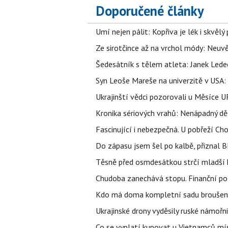
Doporučené články
Umí nejen pálit: Kopřiva je lék i skvěl
Ze sirotčince až na vrchol módy: Neuvě
Šedesátník s tělem atleta: Janek Ledec
Syn Leoše Mareše na univerzitě v USA: 
Ukrajinští vědci pozorovali u Měsíce U
Kronika sériových vrahů: Nenápadný děln
Fascinující i nebezpečná. U pobřeží Ch
Do zápasu jsem šel po kalbě, přiznal
Těsně před osmdesátkou strčí mladší k
Chudoba zanechává stopu. Finanční pot
Kdo má doma kompletní sadu broušenýc
Ukrajinské drony vyděsily ruské námořni
Co se vyplatí kupovat u Vietnamců mís