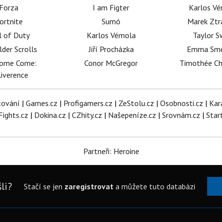
Forza
I am Figter
Karlos V
ortnite
Sumó
Marek Ztr
l of Duty
Karlos Vémola
Taylor S
lder Scrolls
Jiří Procházka
Emma Sm
dome Come:
Conor McGregor
Timothée C
iverence
tování
|
Games.cz
|
Profigamers.cz
|
ZeStolu.cz
|
Osobnosti.cz
|
Kar
Fights.cz
|
Dokina.cz
|
CZhity.cz
|
Našepeníze.cz
|
Srovnám.cz
|
Star
Partneři: Heroine
li?
Stačí se jen
zaregistrovat
a můžete tuto databázi