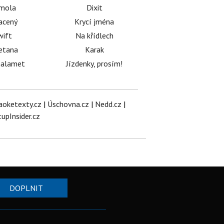
émola
Dixit
acený
Krycí jména
wift
Na křídlech
etana
Karak
halamet
Jízdenky, prosím!
aoketexty.cz
|
Úschovna.cz
|
Nedd.cz
|
tupInsider.cz
DOPLNIT