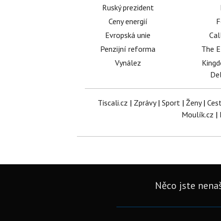
Ruský prezident
Ceny energií
F
Evropská unie
Cal
Penzijní reforma
The E
Vynález
King
Del
Tiscali.cz
|
Zprávy
|
Sport
|
Ženy
|
Ces
Moulík.cz
|
Něco jste nenaš