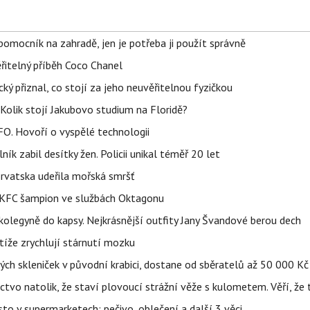
ý pomocník na zahradě, jen je potřeba ji použít správně
řitelný příběh Coco Chanel
ký přiznal, co stojí za jeho neuvěřitelnou fyzičkou
Kolik stojí Jakubovo studium na Floridě?
FO. Hovoří o vyspělé technologii
ík zabil desítky žen. Policii unikal téměř 20 let
orvatska udeřila mořská smršť
 BKFC šampion ve službách Oktagonu
olegyně do kapsy. Nejkrásnější outfity Jany Švandové berou dech
íže zrychlují stárnutí mozku
h skleniček v původní krabici, dostane od sběratelů až 50 000 Kč
ctvo natolik, že staví plovoucí strážní věže s kulometem. Věří, že 
to v supermarketech: pečivo, oblečení a další 3 věci