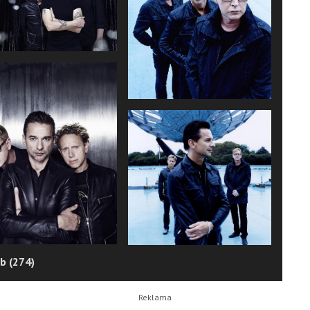
b (274)