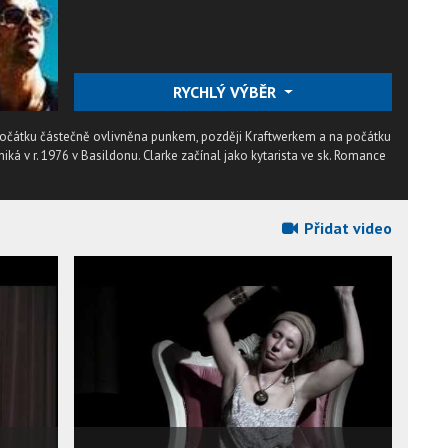
RYCHLÝ VÝBĚR
očátku částečně ovlivněna punkem, později Kraftwerkem a na počátku
niká v r. 1976 v Basildonu. Clarke začínal jako kytarista ve sk. Romance
Přidat video