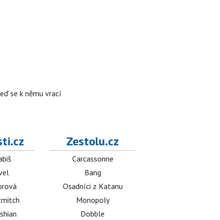
teď se k němu vrací
ti.cz
Zestolu.cz
abiš
Carcassonne
vel
Bang
orová
Osadníci z Katanu
mitch
Monopoly
shian
Dobble