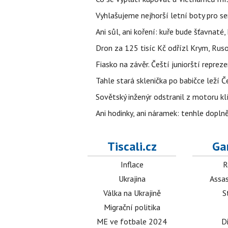
Vyhlašujeme nejhorší letní boty pro sen
Ani sůl, ani koření: kuře bude šťavnaté
Dron za 125 tisíc Kč odřízl Krym, Rus
Fiasko na závěr. Čeští juniorští reprez
Tahle stará sklenička po babičce leží 
Sovětský inženýr odstranil z motoru kl
Ani hodinky, ani náramek: tenhle dopln
Tiscali.cz
Ga
Inflace
R
Ukrajina
Assas
Válka na Ukrajině
S
Migrační politika
ME ve fotbale 2024
D