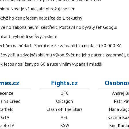
iory. Nosí je všude, ale ohrožují se tím
, když ho den předem naložíte do 1 tekutiny
ové ho zaboha neumí sestřelit. Postavil ho bývalý šéf Googlu
entanti vyhořeli se Švýcarskem
Čechům na půdách. Sběratelé ze zahraničí za ni platí i 50 000 Kč
íčový díl a zdvojnásobil mu výkon. Svět na jeho patent zapomněl, 
ěk letos nosí ženy po 60 a ruce v něm vypadají mladší
mes.cz
Fights.cz
Osobnos
ecenze
UFC
Andrej B
sin's Creed
Oktagon
Petr Pa
tarfield
Clash of The Stars
Hana Zag
GTA
PFL
Kazma Kaz
iablo IV
KSW
Kim Karda