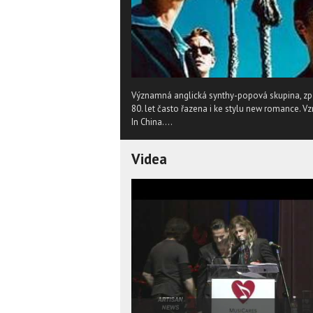
Významná anglická synthy-popová skupina, zp
80. let často řazena i ke stylu new romance. Vz
In China....
Videa