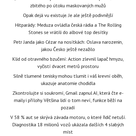
zbitého po útoku maskovaných mužů
Opak dejá vu existuje. Je ale ještě podivnější
Hitparády: Meduza ovládla česká rádia a The Rolling
Stones se vrátili do albové top desítky
Petr Janda jako Cézar na nosítkách: Oslava narozenin,
jakou Česko ještě nezažilo
Klid od otravného bzučení: Action zlevnil lapač hmyzu,
vyčistí dvacet metrů prostoru
Silně tlumené tenisky mohou tlumit i váš krevní oběh,
ukazuje anatomie chodidla
Zkontrolujte si soukromí, Gmail zapnul AI, která čte e-
maily i přílohy. Většina lidí o tom neví, funkce běží na
pozadí
V 58 % aut se skrývá závada motoru, o které řidič netuší.
Diagnostika 18 milionů vozů ukázala dalších 4 slabých
míst