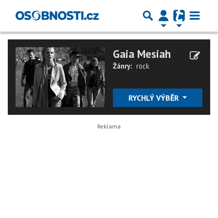
Gaia Mesiah
Žánry:
rock
RYCHLÝ VÝBĚR