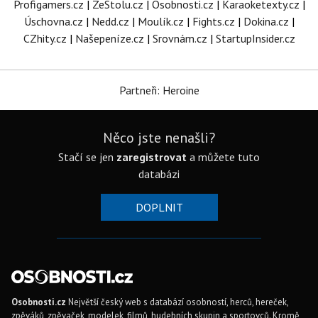
Profigamers.cz
|
ZeStolu.cz
|
Osobnosti.cz
|
Karaoketexty.cz
|
Úschovna.cz
|
Nedd.cz
|
Moulík.cz
|
Fights.cz
|
Dokina.cz
|
CZhity.cz
|
Našepeníze.cz
|
Srovnám.cz
|
StartupInsider.cz
Partneři: Heroine
Něco jste nenašli?
Stačí se jen
zaregistrovat
a můžete tuto
databázi
DOPLNIT
Osobnosti.cz
Největší český web s databází osobností, herců, hereček,
zpěváků, zpěvaček, modelek, filmů, hudebních skupin a sportovců. Kromě