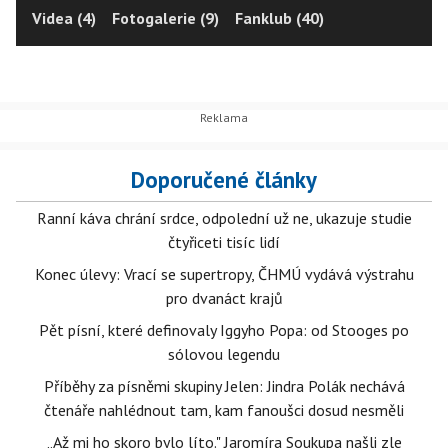
Videa (4)
Fotogalerie (9)
Fanklub (40)
Doporučené články
Ranní káva chrání srdce, odpolední už ne, ukazuje studie
čtyřiceti tisíc lidí
Konec úlevy: Vrací se supertropy, ČHMÚ vydává výstrahu
pro dvanáct krajů
Pět písní, které definovaly Iggyho Popa: od Stooges po
sólovou legendu
Příběhy za písněmi skupiny Jelen: Jindra Polák nechává
čtenáře nahlédnout tam, kam fanoušci dosud nesměli
„Až mi ho skoro bylo líto." Jaromíra Soukupa našli zle