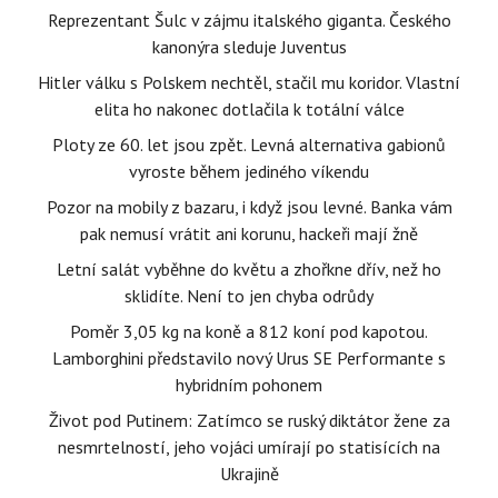
Reprezentant Šulc v zájmu italského giganta. Českého
kanonýra sleduje Juventus
Hitler válku s Polskem nechtěl, stačil mu koridor. Vlastní
elita ho nakonec dotlačila k totální válce
Ploty ze 60. let jsou zpět. Levná alternativa gabionů
vyroste během jediného víkendu
Pozor na mobily z bazaru, i když jsou levné. Banka vám
pak nemusí vrátit ani korunu, hackeři mají žně
Letní salát vyběhne do květu a zhořkne dřív, než ho
sklidíte. Není to jen chyba odrůdy
Poměr 3,05 kg na koně a 812 koní pod kapotou.
Lamborghini představilo nový Urus SE Performante s
hybridním pohonem
Život pod Putinem: Zatímco se ruský diktátor žene za
nesmrtelností, jeho vojáci umírají po statisících na
Ukrajině