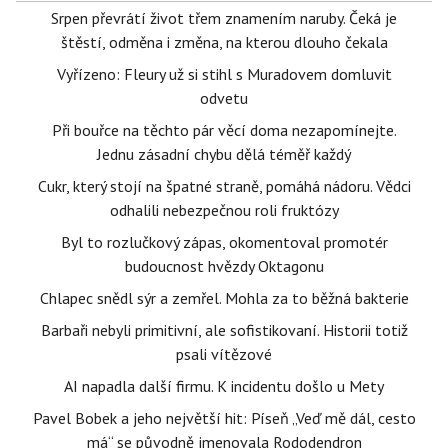
Srpen převrátí život třem znamením naruby. Čeká je
štěstí, odměna i změna, na kterou dlouho čekala
Vyřízeno: Fleury už si stihl s Muradovem domluvit
odvetu
Při bouřce na těchto pár věcí doma nezapomínejte.
Jednu zásadní chybu dělá téměř každý
Cukr, který stojí na špatné straně, pomáhá nádoru. Vědci
odhalili nebezpečnou roli fruktózy
Byl to rozlučkový zápas, okomentoval promotér
budoucnost hvězdy Oktagonu
Chlapec snědl sýr a zemřel. Mohla za to běžná bakterie
Barbaři nebyli primitivní, ale sofistikovaní. Historii totiž
psali vítězové
AI napadla další firmu. K incidentu došlo u Mety
Pavel Bobek a jeho největší hit: Píseň „Veď mě dál, cesto
má“ se původně jmenovala Rododendron