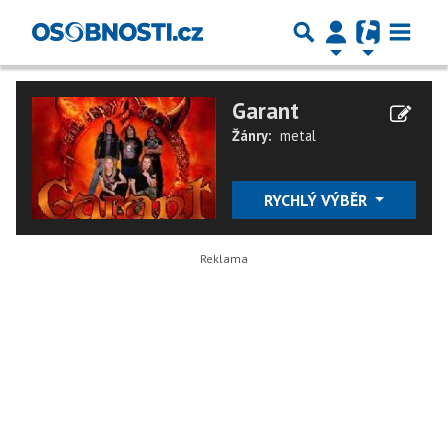
Garant
Žánry:
metal
RYCHLÝ VÝBĚR