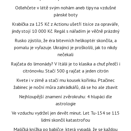
Odlehčete v létě svým nohám aneb tipy na vzdušné
pánské boty
Krabička za 125 Kč z Actionu ušetří tisíce za opraváře,
jindy stojí 10 000 Kč. Regál s nářadím je věčně prázdný
Rusko zjistilo, že éra bitevních helikoptér skončila, a
pomalu je vyřazuje. Ukrajinci je proškolili, jak to nikdy
nečekali
Rajčata do limonády? V Itálii je to klasika a chuť předčí i
citrónovku. Stačí 500 g rajčat a jeden citrón
Kvete i v zimě a stačí mu kousek kořínku. Ptačinec
žabinec je noční můra zahrádkářů, dá se ho ale zbavit
Nejhloupější znamení zvěrokruhu: 4 hlupáci dle
astrologie
Ve vzduchu vydržel jen devět minut. Let Tu-154 se 115
lidmi skončil katastrofou
Maličká knížka po babičce, která vypadá, že se každou