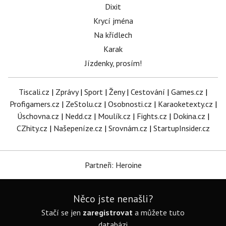
Dixit
Krycí jména
Na křídlech
Karak
Jízdenky, prosím!
Tiscali.cz
|
Zprávy
|
Sport
|
Ženy
|
Cestování
|
Games.cz
|
Profigamers.cz
|
ZeStolu.cz
|
Osobnosti.cz
|
Karaoketexty.cz
|
Úschovna.cz
|
Nedd.cz
|
Moulík.cz
|
Fights.cz
|
Dokina.cz
|
CZhity.cz
|
Našepeníze.cz
|
Srovnám.cz
|
StartupInsider.cz
Partneři: Heroine
Něco jste nenašli?
Stačí se jen
zaregistrovat
a můžete tuto
databázi