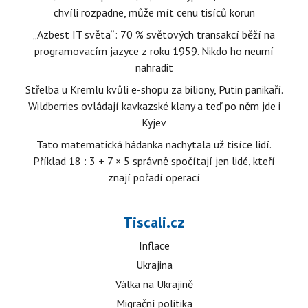
chvíli rozpadne, může mít cenu tisíců korun
„Azbest IT světa“: 70 % světových transakcí běží na
programovacím jazyce z roku 1959. Nikdo ho neumí
nahradit
Střelba u Kremlu kvůli e-shopu za biliony, Putin panikaří.
Wildberries ovládají kavkazské klany a teď po něm jde i
Kyjev
Tato matematická hádanka nachytala už tisíce lidí.
Příklad 18 : 3 + 7 × 5 správně spočítají jen lidé, kteří
znají pořadí operací
Tiscali.cz
Inflace
Ukrajina
Válka na Ukrajině
Migrační politika