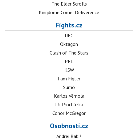
The Elder Scrolls
Kingdome Come: Deliverence
Fights.cz
UFC
Oktagon
Clash of The Stars
PFL
KSW
I am Figter
Sumó
Karlos Vémola
Jiří Procházka
Conor McGregor
Osobnosti.cz
Andrej Babiš