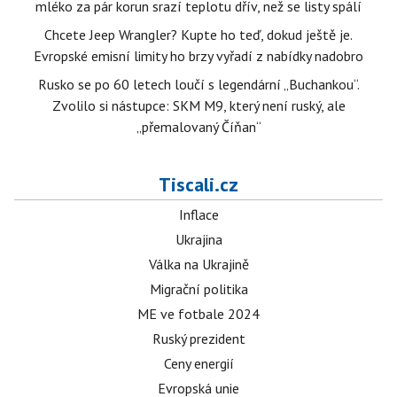
mléko za pár korun srazí teplotu dřív, než se listy spálí
Chcete Jeep Wrangler? Kupte ho teď, dokud ještě je.
Evropské emisní limity ho brzy vyřadí z nabídky nadobro
Rusko se po 60 letech loučí s legendární „Buchankou“.
Zvolilo si nástupce: SKM M9, který není ruský, ale
„přemalovaný Číňan“
Tiscali.cz
Inflace
Ukrajina
Válka na Ukrajině
Migrační politika
ME ve fotbale 2024
Ruský prezident
Ceny energií
Evropská unie