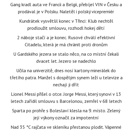
Gang kradl auta ve Francii a Belgii, přebíjel VIN v Česku a
prodával je v Polsku. Naletěl i polský vicepremiér
Kundrátek vysvětlil konec v Třinci: Klub nechtěl
prodloužit smlouvu, rozhodl hokej dětí
2 náboje stačí a je konec. Rusové chválí efektivní
Citadelu, která je má chránit proti dronům
U Gardského jezera se stalo něco, na co místní čekali
dvacet let. Jezero se nadechlo
Učila na univerzitě, dnes nosí kartony minerálek do
třetího patra. Manžel s dospělým synem leží u televize a
nechají ji dřít
Lionel Messi přišel o otce. Jorge Messi, který synovi v 13
letech zařídil smlouvu s Barcelonou, zemřel v 68 letech
Sparta po prohře s Boleslaví klesla na 9. místo. Zelený
její výkony označil za impotentní
Nad 35 °C rajčata ve skleníku přestanou plodit. Vápenné