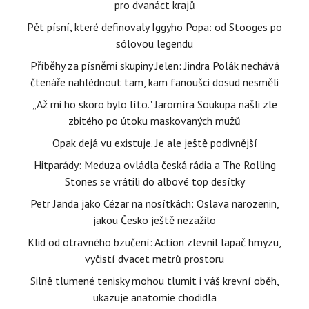
pro dvanáct krajů
Pět písní, které definovaly Iggyho Popa: od Stooges po
sólovou legendu
Příběhy za písněmi skupiny Jelen: Jindra Polák nechává
čtenáře nahlédnout tam, kam fanoušci dosud nesměli
„Až mi ho skoro bylo líto." Jaromíra Soukupa našli zle
zbitého po útoku maskovaných mužů
Opak dejá vu existuje. Je ale ještě podivnější
Hitparády: Meduza ovládla česká rádia a The Rolling
Stones se vrátili do albové top desítky
Petr Janda jako Cézar na nosítkách: Oslava narozenin,
jakou Česko ještě nezažilo
Klid od otravného bzučení: Action zlevnil lapač hmyzu,
vyčistí dvacet metrů prostoru
Silně tlumené tenisky mohou tlumit i váš krevní oběh,
ukazuje anatomie chodidla