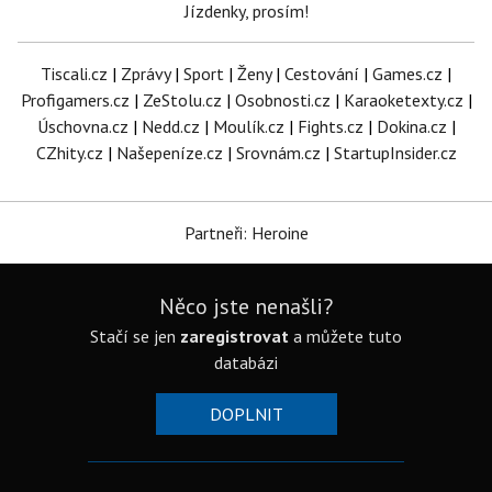
Jízdenky, prosím!
Tiscali.cz
|
Zprávy
|
Sport
|
Ženy
|
Cestování
|
Games.cz
|
Profigamers.cz
|
ZeStolu.cz
|
Osobnosti.cz
|
Karaoketexty.cz
|
Úschovna.cz
|
Nedd.cz
|
Moulík.cz
|
Fights.cz
|
Dokina.cz
|
CZhity.cz
|
Našepeníze.cz
|
Srovnám.cz
|
StartupInsider.cz
Partneři: Heroine
Něco jste nenašli?
Stačí se jen
zaregistrovat
a můžete tuto
databázi
DOPLNIT