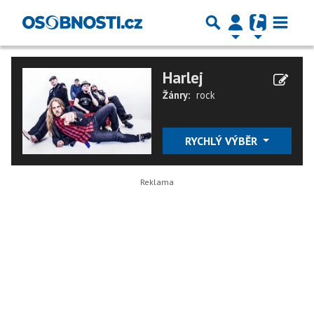
Harlej
Žánry:
rock
RYCHLÝ VÝBĚR