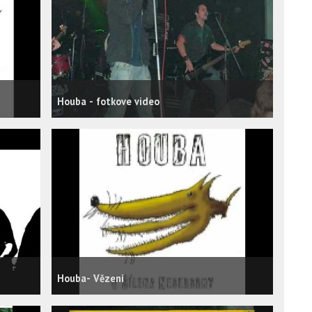
Houba - fotkove video
Houba- Vězení