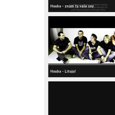
Houba - znám ty vaše sny
Houba - Lituju!