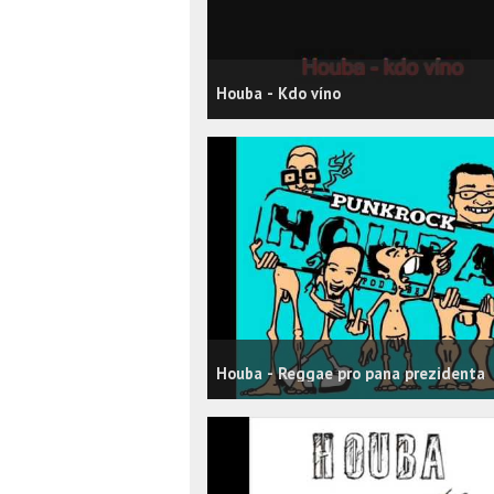
Houba - Kdo víno
Houba - Reggae pro pana prezidenta