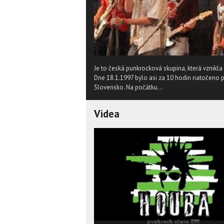
Je to česká punkrocková skupina, která vznikl
Dne 18.1.1997 bylo asi za 10 hodin natočeno pr
Slovensko. Na počátku...
Videa