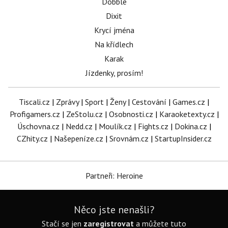
Dobble
Dixit
Krycí jména
Na křídlech
Karak
Jízdenky, prosím!
Tiscali.cz
|
Zprávy
|
Sport
|
Ženy
|
Cestování
|
Games.cz
|
Profigamers.cz
|
ZeStolu.cz
|
Osobnosti.cz
|
Karaoketexty.cz
|
Úschovna.cz
|
Nedd.cz
|
Moulík.cz
|
Fights.cz
|
Dokina.cz
|
CZhity.cz
|
Našepeníze.cz
|
Srovnám.cz
|
StartupInsider.cz
Partneři: Heroine
Něco jste nenašli?
Stačí se jen
zaregistrovat
a můžete tuto