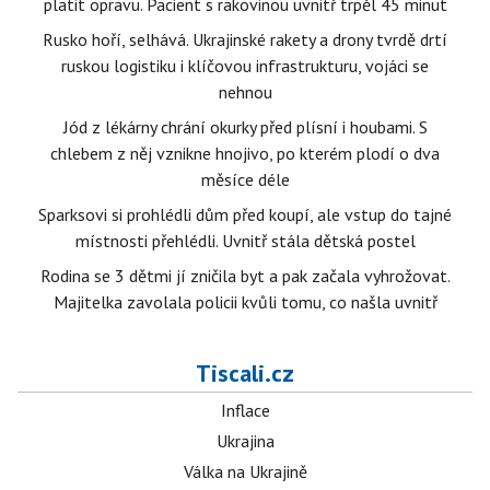
platit opravu. Pacient s rakovinou uvnitř trpěl 45 minut
Rusko hoří, selhává. Ukrajinské rakety a drony tvrdě drtí
ruskou logistiku i klíčovou infrastrukturu, vojáci se
nehnou
Jód z lékárny chrání okurky před plísní i houbami. S
chlebem z něj vznikne hnojivo, po kterém plodí o dva
měsíce déle
Sparksovi si prohlédli dům před koupí, ale vstup do tajné
místnosti přehlédli. Uvnitř stála dětská postel
Rodina se 3 dětmi jí zničila byt a pak začala vyhrožovat.
Majitelka zavolala policii kvůli tomu, co našla uvnitř
Tiscali.cz
Inflace
Ukrajina
Válka na Ukrajině