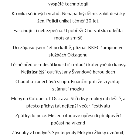
vyspělé technologii
Kronika sériových vrahů: Nenápadný dělník zabil desítky
žen. Policii unikal téměř 20 let
Fascinující i nebezpečná. U pobřeží Chorvatska udeřila
mořská smršť
Do zápasu jsem šel po kalbě, přiznal BKFC šampion ve
službách Oktagonu
Těsně před osmdesátkou strčí mladší kolegyně do kapsy.
Nejkrásnější outfity Jany Švandové berou dech
Chudoba zanechává stopu. Finanční potíže zrychlují
stárnutí mozku
Moby na Colours of Ostrava: Střízlivý, mokrý od deště, a
přesto přichystal nejlepší večer festivalu
Zpátky do pece. Meteorologové upřesnili předpověď
počasí na víkend
Zásnuby v Londýně: Syn legendy Mekyho Žbirky oznámil,