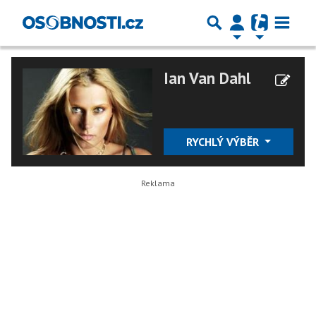
Ian Van Dahl
RYCHLÝ VÝBĚR