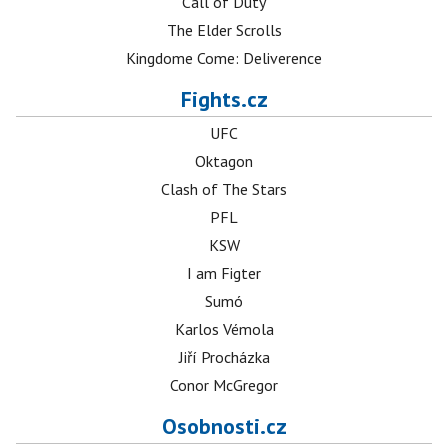
Call of Duty
The Elder Scrolls
Kingdome Come: Deliverence
Fights.cz
UFC
Oktagon
Clash of The Stars
PFL
KSW
I am Figter
Sumó
Karlos Vémola
Jiří Procházka
Conor McGregor
Osobnosti.cz