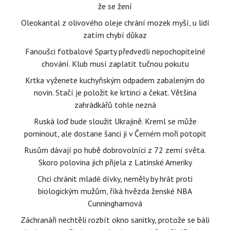
že se žení
Oleokantal z olivového oleje chrání mozek myší, u lidí
zatím chybí důkaz
Fanoušci fotbalové Sparty předvedli nepochopitelné
chování. Klub musí zaplatit tučnou pokutu
Krtka vyženete kuchyňským odpadem zabaleným do
novin. Stačí je položit ke krtinci a čekat. Většina
zahrádkářů tohle nezná
Ruská loď bude sloužit Ukrajině. Kreml se může
pominout, ale dostane šanci ji v Černém moři potopit
Rusům dávají po hubě dobrovolníci z 72 zemí světa.
Skoro polovina jich přijela z Latinské Ameriky
Chci chránit mladé dívky, neměly by hrát proti
biologickým mužům, říká hvězda ženské NBA
Cunninghamová
Záchranáři nechtěli rozbít okno sanitky, protože se báli