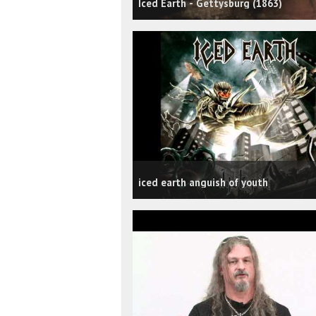
Iced Earth - Gettysburg (1863)
iced earth anguish of youth