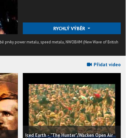
RYCHLÝ VÝBĚR
sobě prvky power metalu, speed metalu, NWOBHM (New Wave of British
Přidat video
Iced Earth - "The Hunter"/Wacken Open Air