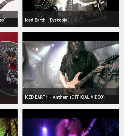
es"
Iced Earth - Dystopia
ICED EARTH - Anthem (OFFICIAL VIDEO)