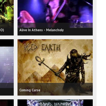
EO)
Alive In Athens - Melancholy
Coming Curse