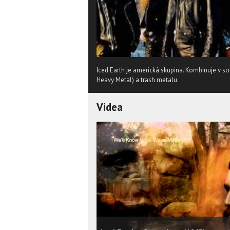
Iced Earth je americká skupina. Kombinuje v 
Heavy Metal) a trash metalu.
Videa