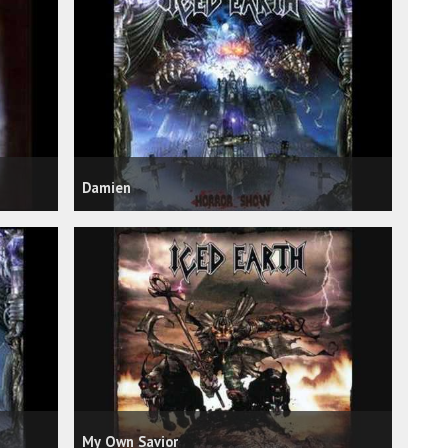
Damien
My Own Savior