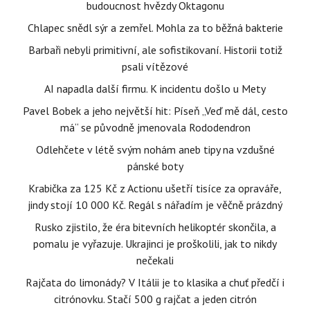
budoucnost hvězdy Oktagonu
Chlapec snědl sýr a zemřel. Mohla za to běžná bakterie
Barbaři nebyli primitivní, ale sofistikovaní. Historii totiž
psali vítězové
AI napadla další firmu. K incidentu došlo u Mety
Pavel Bobek a jeho největší hit: Píseň „Veď mě dál, cesto
má“ se původně jmenovala Rododendron
Odlehčete v létě svým nohám aneb tipy na vzdušné
pánské boty
Krabička za 125 Kč z Actionu ušetří tisíce za opraváře,
jindy stojí 10 000 Kč. Regál s nářadím je věčně prázdný
Rusko zjistilo, že éra bitevních helikoptér skončila, a
pomalu je vyřazuje. Ukrajinci je proškolili, jak to nikdy
nečekali
Rajčata do limonády? V Itálii je to klasika a chuť předčí i
citrónovku. Stačí 500 g rajčat a jeden citrón