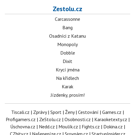
Zestolu.cz
Carcassonne
Bang
Osadníci z Katanu
Monopoly
Dobble
Dixit
Krycí jména
Na křídlech
Karak
Jízdenky, prosím!
Tiscali.cz
|
Zprávy
|
Sport
|
Ženy
|
Cestování
|
Games.cz
|
Profigamers.cz
|
ZeStolu.cz
|
Osobnosti.cz
|
Karaoketexty.cz
|
Úschovna.cz
|
Nedd.cz
|
Moulík.cz
|
Fights.cz
|
Dokina.cz
|
CZhity.cz
|
Našepeníze.cz
|
Srovnám.cz
|
StartupInsider.cz