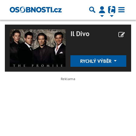
Il Divo
RYCHLÝ VÝBĚR