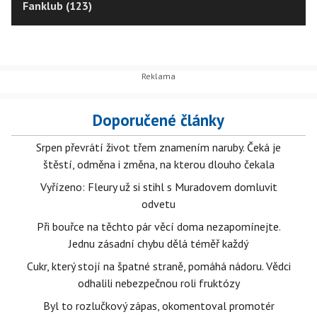
Fanklub (123)
Doporučené články
Srpen převrátí život třem znamením naruby. Čeká je
štěstí, odměna i změna, na kterou dlouho čekala
Vyřízeno: Fleury už si stihl s Muradovem domluvit
odvetu
Při bouřce na těchto pár věcí doma nezapomínejte.
Jednu zásadní chybu dělá téměř každý
Cukr, který stojí na špatné straně, pomáhá nádoru. Vědci
odhalili nebezpečnou roli fruktózy
Byl to rozlučkový zápas, okomentoval promotér