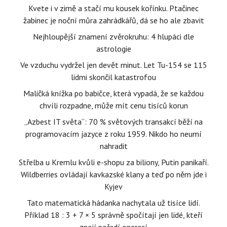
Kvete i v zimě a stačí mu kousek kořínku. Ptačinec
žabinec je noční můra zahrádkářů, dá se ho ale zbavit
Nejhloupější znamení zvěrokruhu: 4 hlupáci dle
astrologie
Ve vzduchu vydržel jen devět minut. Let Tu-154 se 115
lidmi skončil katastrofou
Maličká knížka po babičce, která vypadá, že se každou
chvíli rozpadne, může mít cenu tisíců korun
„Azbest IT světa“: 70 % světových transakcí běží na
programovacím jazyce z roku 1959. Nikdo ho neumí
nahradit
Střelba u Kremlu kvůli e-shopu za biliony, Putin panikaří.
Wildberries ovládají kavkazské klany a teď po něm jde i
Kyjev
Tato matematická hádanka nachytala už tisíce lidí.
Příklad 18 : 3 + 7 × 5 správně spočítají jen lidé, kteří