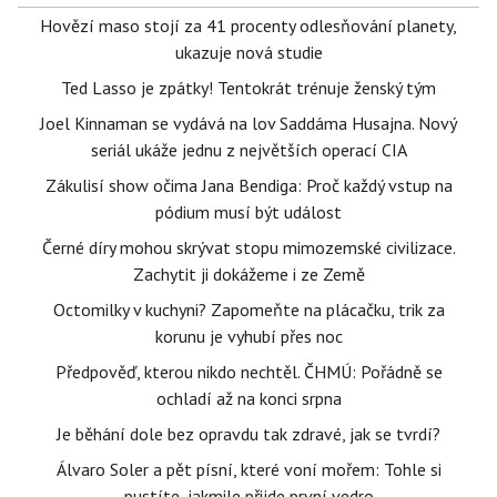
Hovězí maso stojí za 41 procenty odlesňování planety,
ukazuje nová studie
Ted Lasso je zpátky! Tentokrát trénuje ženský tým
Joel Kinnaman se vydává na lov Saddáma Husajna. Nový
seriál ukáže jednu z největších operací CIA
Zákulisí show očima Jana Bendiga: Proč každý vstup na
pódium musí být událost
Černé díry mohou skrývat stopu mimozemské civilizace.
Zachytit ji dokážeme i ze Země
Octomilky v kuchyni? Zapomeňte na plácačku, trik za
korunu je vyhubí přes noc
Předpověď, kterou nikdo nechtěl. ČHMÚ: Pořádně se
ochladí až na konci srpna
Je běhání dole bez opravdu tak zdravé, jak se tvrdí?
Álvaro Soler a pět písní, které voní mořem: Tohle si
pustíte, jakmile přijde první vedro