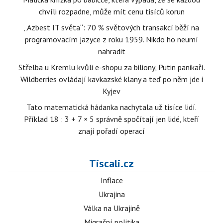
chvíli rozpadne, může mít cenu tisíců korun
„Azbest IT světa“: 70 % světových transakcí běží na
programovacím jazyce z roku 1959. Nikdo ho neumí
nahradit
Střelba u Kremlu kvůli e-shopu za biliony, Putin panikaří.
Wildberries ovládají kavkazské klany a teď po něm jde i
Kyjev
Tato matematická hádanka nachytala už tisíce lidí.
Příklad 18 : 3 + 7 × 5 správně spočítají jen lidé, kteří
znají pořadí operací
Tiscali.cz
Inflace
Ukrajina
Válka na Ukrajině
Migrační politika