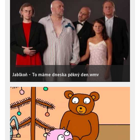
Jablkoň - To máme dneska pěkný den.wmv