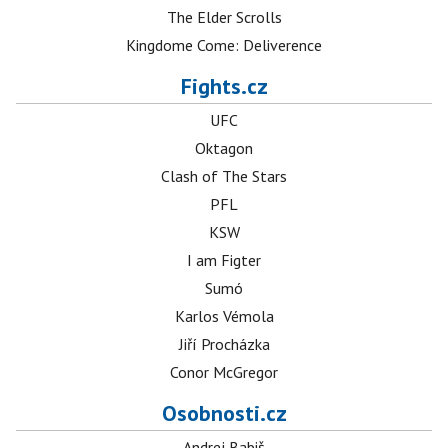
The Elder Scrolls
Kingdome Come: Deliverence
Fights.cz
UFC
Oktagon
Clash of The Stars
PFL
KSW
I am Figter
Sumó
Karlos Vémola
Jiří Procházka
Conor McGregor
Osobnosti.cz
Andrej Babiš