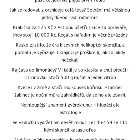
Jak se radovat z orchideje celá léta? Selhání má většinou
jediný důvod, radí odborníci
Krabička za 125 Kč z Actionu ušetří tisíce za opraváře,
jindy stojí 10 000 Kč. Regál s nářadím je věčně prázdný
Rusko zjistilo, že éra bitevních helikoptér skončila, a
pomalu je vyřazuje. Ukrajinci je proškolili, jak to nikdy
nečekali
Rajčata do limonády? V Itálii je to klasika a chuť předčí i
citrónovku. Stačí 500 g rajčat a jeden citrón
Kvete i v zimě a stačí mu kousek kořínku. Ptačinec
žabinec je noční můra zahrádkářů, dá se ho ale zbavit
Nejhloupější znamení zvěrokruhu: 4 hlupáci dle
astrologie
Ve vzduchu vydržel jen devět minut. Let Tu-154 se 115
lidmi skončil katastrofou
Maličká knížka po babičce, která vypadá, že se každou