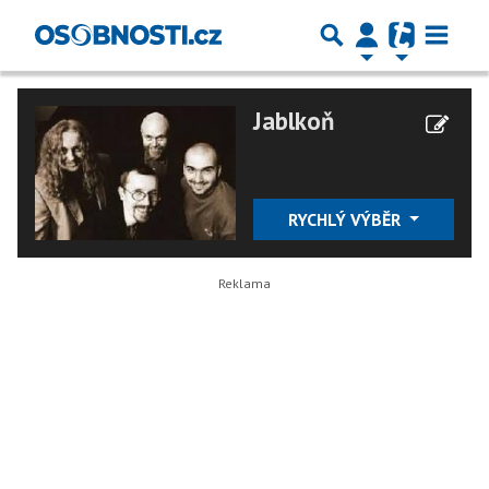
Jablkoň
RYCHLÝ VÝBĚR