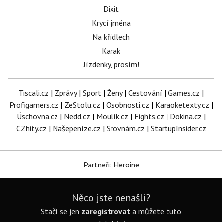
Dixit
Krycí jména
Na křídlech
Karak
Jízdenky, prosím!
Tiscali.cz
|
Zprávy
|
Sport
|
Ženy
|
Cestování
|
Games.cz
|
Profigamers.cz
|
ZeStolu.cz
|
Osobnosti.cz
|
Karaoketexty.cz
|
Úschovna.cz
|
Nedd.cz
|
Moulík.cz
|
Fights.cz
|
Dokina.cz
|
CZhity.cz
|
Našepeníze.cz
|
Srovnám.cz
|
StartupInsider.cz
Partneři: Heroine
Něco jste nenašli?
Stačí se jen
zaregistrovat
a můžete tuto