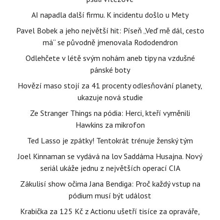
AI napadla další firmu. K incidentu došlo u Mety
Pavel Bobek a jeho největší hit: Píseň „Veď mě dál, cesto
má“ se původně jmenovala Rododendron
Odlehčete v létě svým nohám aneb tipy na vzdušné
pánské boty
Hovězí maso stojí za 41 procenty odlesňování planety,
ukazuje nová studie
Ze Stranger Things na pódia: Herci, kteří vyměnili
Hawkins za mikrofon
Ted Lasso je zpátky! Tentokrát trénuje ženský tým
Joel Kinnaman se vydává na lov Saddáma Husajna. Nový
seriál ukáže jednu z největších operací CIA
Zákulisí show očima Jana Bendiga: Proč každý vstup na
pódium musí být událost
Krabička za 125 Kč z Actionu ušetří tisíce za opraváře,