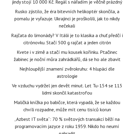
jindy stojí 10 000 Kč. Regál s nářadím je věčně prázdný
Rusko zjistilo, že éra bitevních helikoptér skončila, a
pomalu je vyřazuje. Ukrajinci je proškolili, jak to nikdy
nečekali
Rajčata do limonády? V Itálii je to klasika a chuť předčí i
citrónovku. Stačí 500 g rajčat a jeden citrón
Kvete i v zimě a stačí mu kousek kořínku. Ptačinec
žabinec je noční můra zahrádkářů, dá se ho ale zbavit
Nejhloupější znamení zvěrokruhu: 4 hlupáci dle
astrologie
Ve vzduchu vydržel jen devět minut. Let Tu-154 se 115
lidmi skončil katastrofou
Maličká knížka po babičce, která vypadá, že se každou
chvíli rozpadne, může mít cenu tisíců korun
„Azbest IT světa“: 70 % světových transakcí běží na
programovacím jazyce z roku 1959. Nikdo ho neumí
nahradit