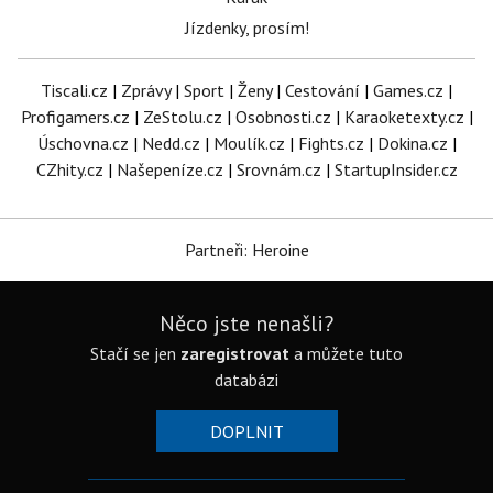
Jízdenky, prosím!
Tiscali.cz
|
Zprávy
|
Sport
|
Ženy
|
Cestování
|
Games.cz
|
Profigamers.cz
|
ZeStolu.cz
|
Osobnosti.cz
|
Karaoketexty.cz
|
Úschovna.cz
|
Nedd.cz
|
Moulík.cz
|
Fights.cz
|
Dokina.cz
|
CZhity.cz
|
Našepeníze.cz
|
Srovnám.cz
|
StartupInsider.cz
Partneři: Heroine
Něco jste nenašli?
Stačí se jen
zaregistrovat
a můžete tuto
databázi
DOPLNIT