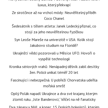
luxus, který překvapí
Ze sirotčince až na vrchol módy: Neuvěřitelný příběh
Coco Chanel
Šedesátník s tělem atleta: Janek Ledecký přiznal, co
stojí za jeho neuvěřitelnou fyzičkou
Syn Leoše Mareše na univerzitě v USA: Kolik stojí
Jakubovo studium na Floridě?
Ukrajinští vědci pozorovali u Měsíce UFO. Hovoří o
vyspělé technologii
Kronika sériových vrahů: Nenápadný dělník zabil desítky
žen. Policii unikal téměř 20 let
Fascinující i nebezpečná. U pobřeží Chorvatska udeřila
mořská smršť
Opilý Polák napadl Ukrajince a dva své krajany, kterým
zlomil ruku. „Jste Banderovci,“ křičel na ně fanaticky
Dva zápasy v NHL a konec. 15 českých hokejistů, kterým