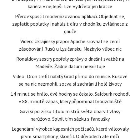
kariéra v nejlepší lize vydržela jen krátce
Přerov spustil modernizovanou aplikaci. Objednat se,
zaplatit poplatky i nahlásit díru v chodníku zvládnete z
gauče
Video: Ukrajinský prapor Apache srovnal se zemí
zásobování Rusů u Lysičansku. Nezbylo vůbec nic
Ronaldovy sestry popřely zprávy o dnešní svatbě na
Madeiře: Žádné datum neexistuje
Video: Dron trefil nabitý Grad přímo do munice. Rusové
se na nic nezmohli, sotva si zachránili holé životy
14 minut se hrálo, dvě hodiny se čekalo. Salcburk rozhodl
v 88. minutě zápas, který připomínal brouzdaliště
Gavi si po zisku titulu mistrů světa obarvil vlasy
narůžovo. Splnil tím sázku s fanoušky
Legendární výrobce kapesních počítačů, které válcovaly
první smartphony, skončil. O důvodech ale mlčí