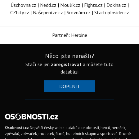
Úschovna.cz
|
Nedd.cz
|
Moulík.cz
|
Fights.cz
|
Dokina.cz
|
CZhity.cz
|
Našepeníze.cz
|
Srovnám.cz
|
StartupInsider.cz
Partneři: Heroine
Něco jste nenašli?
Stačí se jen
zaregistrovat
a můžete tuto
databázi
DOPLNIT
Osobnosti.cz
Největší český web s databází osobností, herců, hereček,
zpěváků, zpěvaček, modelek, filmů, hudebních skupin a sportovců. Kromě