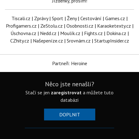
Jízdenky, prosím!
Tiscali.cz
|
Zprávy
|
Sport
|
Ženy
|
Cestování
|
Games.cz
|
Profigamers.cz
|
ZeStolu.cz
|
Osobnosti.cz
|
Karaoketexty.cz
|
Úschovna.cz
|
Nedd.cz
|
Moulík.cz
|
Fights.cz
|
Dokina.cz
|
CZhity.cz
|
Našepeníze.cz
|
Srovnám.cz
|
StartupInsider.cz
Partneři: Heroine
Něco jste nenašli?
Stačí se jen
zaregistrovat
a můžete tuto
databázi
DOPLNIT