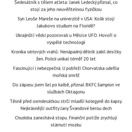
Šedesátník s tělem atleta: Janek Ledecký přiznal, co
stojí za jeho neuvěřitelnou fyzičkou
Syn Leoše Mareše na univerzitě v USA: Kolik stojí
Jakubovo studium na Floridě?
Ukrajinští vědci pozorovali u Měsíce UFO. Hovoří o
vyspělé technologii
Kronika sériových vrahů: Nenápadný dělník zabil desítky
žen. Policii unikal téměř 20 let
Fascinující i nebezpečná. U pobřeží Chorvatska udeřila
mořská smršť
Do zápasu jsem šel po kalbě, přiznal BKFC šampion ve
službách Oktagonu
Těsně před osmdesátkou strčí mladší kolegyně do kapsy.
Nejkrásnější outfity Jany Švandové berou dech
Chudoba zanechává stopu. Finanční potíže zrychlují
stárnutí mozku