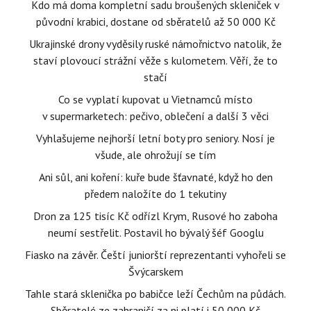
Kdo má doma kompletní sadu broušených skleniček v
původní krabici, dostane od sběratelů až 50 000 Kč
Ukrajinské drony vyděsily ruské námořnictvo natolik, že
staví plovoucí strážní věže s kulometem. Věří, že to
stačí
Co se vyplatí kupovat u Vietnamců místo
v supermarketech: pečivo, oblečení a další 3 věci
Vyhlašujeme nejhorší letní boty pro seniory. Nosí je
všude, ale ohrožují se tím
Ani sůl, ani koření: kuře bude šťavnaté, když ho den
předem naložíte do 1 tekutiny
Dron za 125 tisíc Kč odřízl Krym, Rusové ho zaboha
neumí sestřelit. Postavil ho bývalý šéf Googlu
Fiasko na závěr. Čeští juniorští reprezentanti vyhořeli se
Švýcarskem
Tahle stará sklenička po babičce leží Čechům na půdách.
Sběratelé ze zahraničí za ni platí i 50 000 Kč