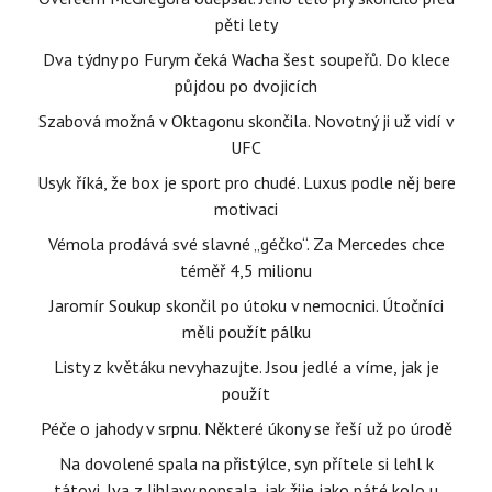
pěti lety
Dva týdny po Furym čeká Wacha šest soupeřů. Do klece
půjdou po dvojicích
Szabová možná v Oktagonu skončila. Novotný ji už vidí v
UFC
Usyk říká, že box je sport pro chudé. Luxus podle něj bere
motivaci
Vémola prodává své slavné „géčko“. Za Mercedes chce
téměř 4,5 milionu
Jaromír Soukup skončil po útoku v nemocnici. Útočníci
měli použít pálku
Listy z květáku nevyhazujte. Jsou jedlé a víme, jak je
použít
Péče o jahody v srpnu. Některé úkony se řeší už po úrodě
Na dovolené spala na přistýlce, syn přítele si lehl k
tátovi. Iva z Jihlavy popsala, jak žije jako páté kolo u