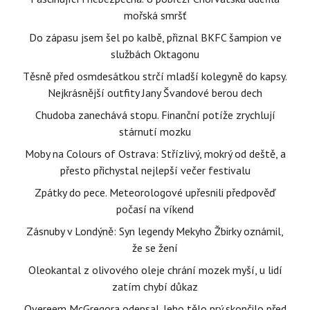
mořská smršť
Do zápasu jsem šel po kalbě, přiznal BKFC šampion ve
službách Oktagonu
Těsně před osmdesátkou strčí mladší kolegyně do kapsy.
Nejkrásnější outfity Jany Švandové berou dech
Chudoba zanechává stopu. Finanční potíže zrychlují
stárnutí mozku
Moby na Colours of Ostrava: Střízlivý, mokrý od deště, a
přesto přichystal nejlepší večer festivalu
Zpátky do pece. Meteorologové upřesnili předpověď
počasí na víkend
Zásnuby v Londýně: Syn legendy Mekyho Žbirky oznámil,
že se žení
Oleokantal z olivového oleje chrání mozek myší, u lidí
zatím chybí důkaz
Overeem McGregora odepsal. Jeho tělo prý skončilo před