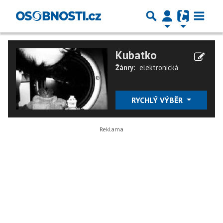
Kubatko
Žánry:
elektronická
RYCHLÝ VÝBĚR