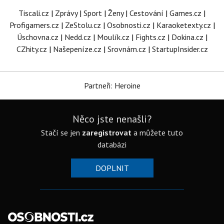
Tiscali.cz
|
Zprávy
|
Sport
|
Ženy
|
Cestování
|
Games.cz
|
Profigamers.cz
|
ZeStolu.cz
|
Osobnosti.cz
|
Karaoketexty.cz
|
Úschovna.cz
|
Nedd.cz
|
Moulík.cz
|
Fights.cz
|
Dokina.cz
|
CZhity.cz
|
Našepeníze.cz
|
Srovnám.cz
|
StartupInsider.cz
Partneři: Heroine
Něco jste nenašli?
Stačí se jen
zaregistrovat
a můžete tuto
databázi
DOPLNIT