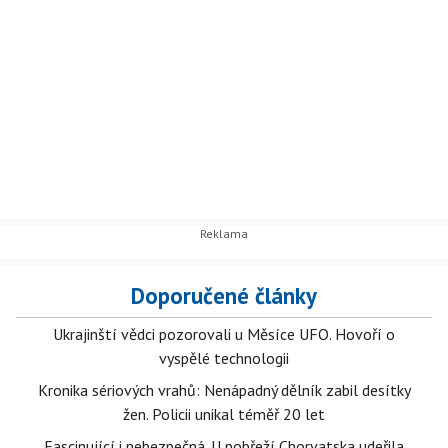
Doporučené články
Ukrajinští vědci pozorovali u Měsíce UFO. Hovoří o
vyspělé technologii
Kronika sériových vrahů: Nenápadný dělník zabil desítky
žen. Policii unikal téměř 20 let
Fascinující i nebezpečná. U pobřeží Chorvatska udeřila