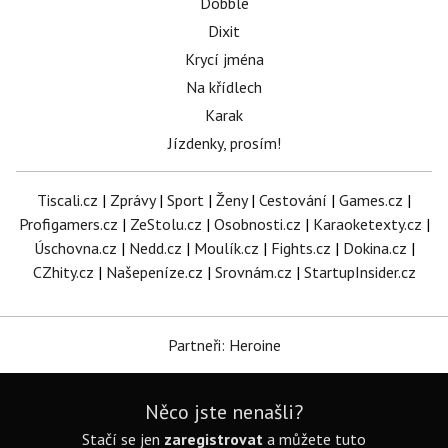
Dobble
Dixit
Krycí jména
Na křídlech
Karak
Jízdenky, prosím!
Tiscali.cz
|
Zprávy
|
Sport
|
Ženy
|
Cestování
|
Games.cz
|
Profigamers.cz
|
ZeStolu.cz
|
Osobnosti.cz
|
Karaoketexty.cz
|
Úschovna.cz
|
Nedd.cz
|
Moulík.cz
|
Fights.cz
|
Dokina.cz
|
CZhity.cz
|
Našepeníze.cz
|
Srovnám.cz
|
StartupInsider.cz
Partneři: Heroine
Něco jste nenašli?
Stačí se jen
zaregistrovat
a můžete tuto