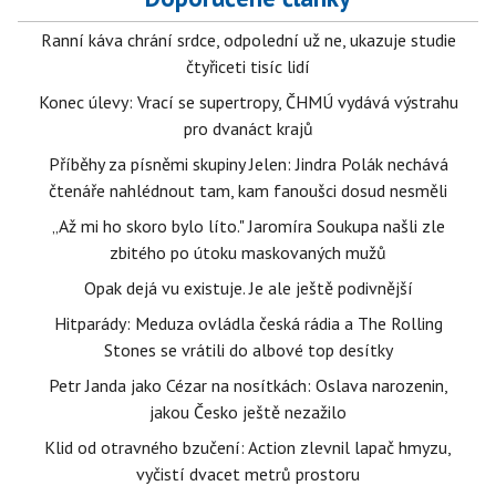
Ranní káva chrání srdce, odpolední už ne, ukazuje studie
čtyřiceti tisíc lidí
Konec úlevy: Vrací se supertropy, ČHMÚ vydává výstrahu
pro dvanáct krajů
Příběhy za písněmi skupiny Jelen: Jindra Polák nechává
čtenáře nahlédnout tam, kam fanoušci dosud nesměli
„Až mi ho skoro bylo líto." Jaromíra Soukupa našli zle
zbitého po útoku maskovaných mužů
Opak dejá vu existuje. Je ale ještě podivnější
Hitparády: Meduza ovládla česká rádia a The Rolling
Stones se vrátili do albové top desítky
Petr Janda jako Cézar na nosítkách: Oslava narozenin,
jakou Česko ještě nezažilo
Klid od otravného bzučení: Action zlevnil lapač hmyzu,
vyčistí dvacet metrů prostoru