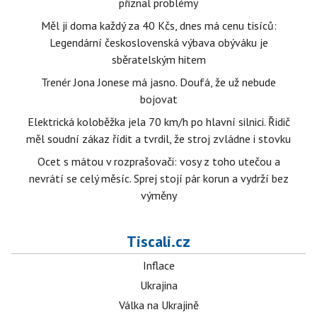
přiznal problémy
Měl ji doma každý za 40 Kčs, dnes má cenu tisíců:
Legendární československá výbava obýváku je
sběratelským hitem
Trenér Jona Jonese má jasno. Doufá, že už nebude
bojovat
Elektrická koloběžka jela 70 km/h po hlavní silnici. Řidič
měl soudní zákaz řídit a tvrdil, že stroj zvládne i stovku
Ocet s mátou v rozprašovači: vosy z toho utečou a
nevrátí se celý měsíc. Sprej stojí pár korun a vydrží bez
výměny
Tiscali.cz
Inflace
Ukrajina
Válka na Ukrajině