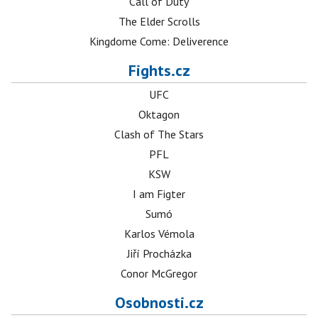
Call of Duty
The Elder Scrolls
Kingdome Come: Deliverence
Fights.cz
UFC
Oktagon
Clash of The Stars
PFL
KSW
I am Figter
Sumó
Karlos Vémola
Jiří Procházka
Conor McGregor
Osobnosti.cz