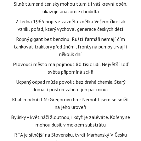
Silně tlumené tenisky mohou tlumit i váš krevní oběh,
ukazuje anatomie chodidla
2. ledna 1965 poprvé zazněla znělka Večerníčku: Jak
vznikl pořad, který vychoval generace českých dětí
Ropný gigant bez benzinu: Ruští farmáři nemají čím
tankovat traktory před žněmi, fronty na pumpy trvají i
několik dní
Plovoucí město má pojmout 80 tisíc lidí. Největší loď
světa připomíná sci-fi
Ucpaný odpad může povolit bez drahé chemie. Starý
domácí postup zabere jen pár minut
Khabib odmítl McGregorovu hru: Nemohl jsem se snížit
na jeho úroveň
Bylinky v květináči žloutnou, i když je zaléváte. Kořeny se
mohou dusit v mokrém substrátu
RFA je silnější na Slovensku, tvrdí Marhanský. V Česku