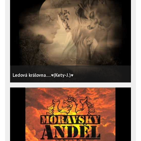
Ledová královna....♥(Kety-J.)♥