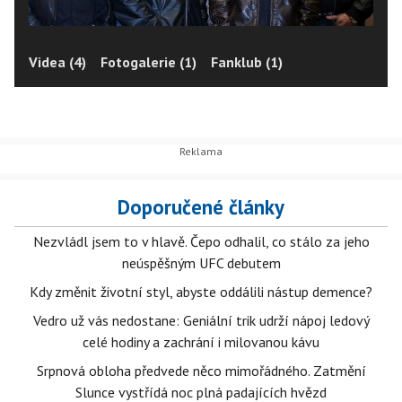
Videa (4)
Fotogalerie (1)
Fanklub (1)
Doporučené články
Nezvládl jsem to v hlavě. Čepo odhalil, co stálo za jeho
neúspěšným UFC debutem
Kdy změnit životní styl, abyste oddálili nástup demence?
Vedro už vás nedostane: Geniální trik udrží nápoj ledový
celé hodiny a zachrání i milovanou kávu
Srpnová obloha předvede něco mimořádného. Zatmění
Slunce vystřídá noc plná padajících hvězd