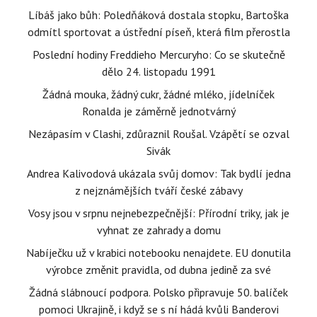
Líbáš jako bůh: Poledňáková dostala stopku, Bartoška
odmítl sportovat a ústřední píseň, která film přerostla
Poslední hodiny Freddieho Mercuryho: Co se skutečně
dělo 24. listopadu 1991
Žádná mouka, žádný cukr, žádné mléko, jídelníček
Ronalda je záměrně jednotvárný
Nezápasím v Clashi, zdůraznil Roušal. Vzápětí se ozval
Sivák
Andrea Kalivodová ukázala svůj domov: Tak bydlí jedna
z nejznámějších tváří české zábavy
Vosy jsou v srpnu nejnebezpečnější: Přírodní triky, jak je
vyhnat ze zahrady a domu
Nabíječku už v krabici notebooku nenajdete. EU donutila
výrobce změnit pravidla, od dubna jedině za své
Žádná slábnoucí podpora. Polsko připravuje 50. balíček
pomoci Ukrajině, i když se s ní hádá kvůli Banderovi