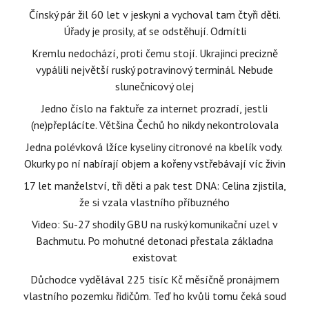
Čínský pár žil 60 let v jeskyni a vychoval tam čtyři děti.
Úřady je prosily, ať se odstěhují. Odmítli
Kremlu nedochází, proti čemu stojí. Ukrajinci precizně
vypálili největší ruský potravinový terminál. Nebude
slunečnicový olej
Jedno číslo na faktuře za internet prozradí, jestli
(ne)přeplácíte. Většina Čechů ho nikdy nekontrolovala
Jedna polévková lžíce kyseliny citronové na kbelík vody.
Okurky po ní nabírají objem a kořeny vstřebávají víc živin
17 let manželství, tři děti a pak test DNA: Celina zjistila,
že si vzala vlastního příbuzného
Video: Su-27 shodily GBU na ruský komunikační uzel v
Bachmutu. Po mohutné detonaci přestala základna
existovat
Důchodce vydělával 225 tisíc Kč měsíčně pronájmem
vlastního pozemku řidičům. Teď ho kvůli tomu čeká soud