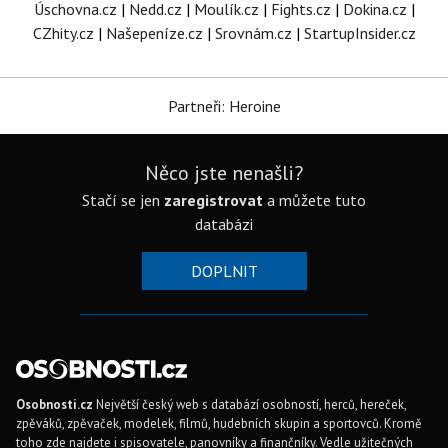
Úschovna.cz
|
Nedd.cz
|
Moulík.cz
|
Fights.cz
|
Dokina.cz
|
CZhity.cz
|
Našepeníze.cz
|
Srovnám.cz
|
StartupInsider.cz
Partneři: Heroine
Něco jste nenašli?
Stačí se jen
zaregistrovat
a můžete tuto
databázi
DOPLNIT
Osobnosti.cz
Největší český web s databází osobností, herců, hereček,
zpěváků, zpěvaček, modelek, filmů, hudebních skupin a sportovců. Kromě
toho zde najdete i spisovatele, panovníky a finančníky. Vedle užitečných