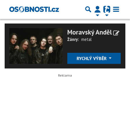
Moravský Anděl
Žánry:
metal
RYCHLÝ VÝBĚR