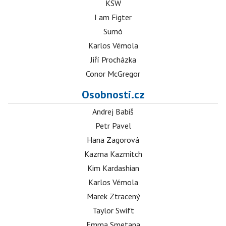
KSW
I am Figter
Sumó
Karlos Vémola
Jiří Procházka
Conor McGregor
Osobnosti.cz
Andrej Babiš
Petr Pavel
Hana Zagorová
Kazma Kazmitch
Kim Kardashian
Karlos Vémola
Marek Ztracený
Taylor Swift
Emma Smetana