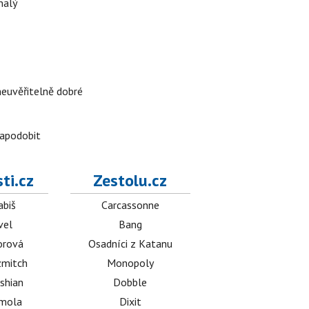
nalý
neuvěřitelně dobré
napodobit
ti.cz
Zestolu.cz
abiš
Carcassonne
vel
Bang
orová
Osadníci z Katanu
mitch
Monopoly
shian
Dobble
émola
Dixit