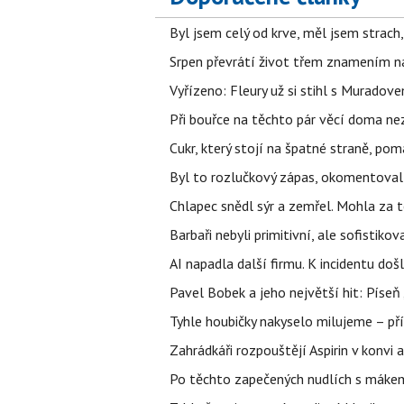
Byl jsem celý od krve, měl jsem strach
Srpen převrátí život třem znamením na
Vyřízeno: Fleury už si stihl s Murado
Při bouřce na těchto pár věcí doma ne
Cukr, který stojí na špatné straně, pom
Byl to rozlučkový zápas, okomentova
Chlapec snědl sýr a zemřel. Mohla za t
Barbaři nebyli primitivní, ale sofistikov
AI napadla další firmu. K incidentu doš
Pavel Bobek a jeho největší hit: Pís
Tyhle houbičky nakyselo milujeme – pří
Zahrádkáři rozpouštějí Aspirin v konvi 
Po těchto zapečených nudlích s mákem