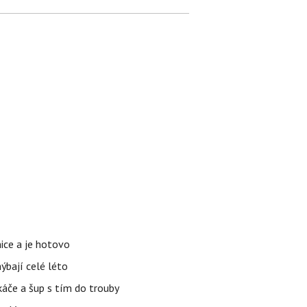
nice a je hotovo
hýbají celé léto
áče a šup s tím do trouby