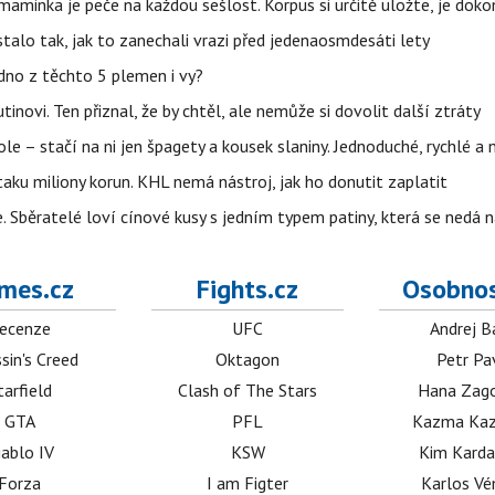
 maminka je peče na každou sešlost. Korpus si určitě uložte, je doko
stalo tak, jak to zanechali vrazi před jedenaosmdesáti lety
dno z těchto 5 plemen i vy?
inovi. Ten přiznal, že by chtěl, ale nemůže si dovolit další ztráty
le – stačí na ni jen špagety a kousek slaniny. Jednoduché, rychlé a 
taku miliony korun. KHL nemá nástroj, jak ho donutit zaplatit
e. Sběratelé loví cínové kusy s jedním typem patiny, která se nedá 
mes.cz
Fights.cz
Osobnos
ecenze
UFC
Andrej B
sin's Creed
Oktagon
Petr Pa
tarfield
Clash of The Stars
Hana Zag
GTA
PFL
Kazma Kaz
iablo IV
KSW
Kim Karda
Forza
I am Figter
Karlos V