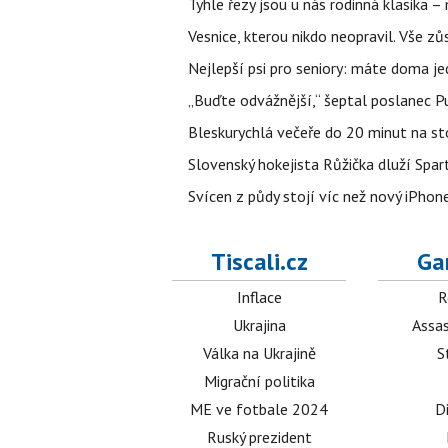
Tyhle řezy jsou u nás rodinná klasika –
Vesnice, kterou nikdo neopravil. Vše zů
Nejlepší psi pro seniory: máte doma je
„Buďte odvážnější,“ šeptal poslanec Put
Bleskurychlá večeře do 20 minut na sto
Slovenský hokejista Růžička dluží Spar
Svícen z půdy stojí víc než nový iPhon
Tiscali.cz
Ga
Inflace
R
Ukrajina
Assas
Válka na Ukrajině
S
Migrační politika
ME ve fotbale 2024
D
Ruský prezident