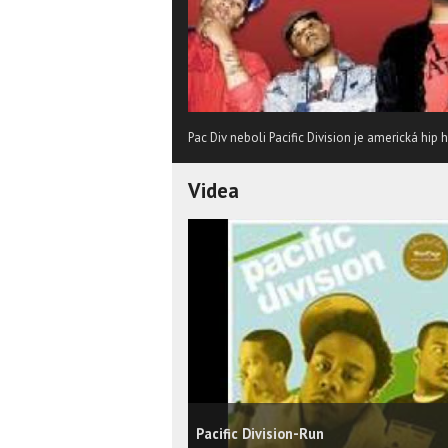
Pac Div neboli Pacific Division je americká hip
Videa
Pacific Division-Run