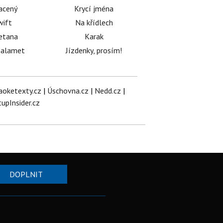
acený
Krycí jména
wift
Na křídlech
etana
Karak
halamet
Jízdenky, prosím!
aoketexty.cz
|
Úschovna.cz
|
Nedd.cz
|
tupInsider.cz
DOPLNIT