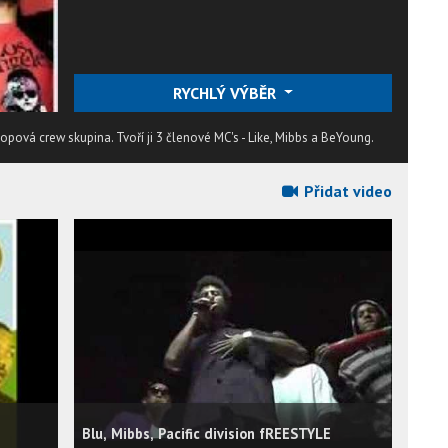
RYCHLÝ VÝBĚR
 hopová crew skupina. Tvoří ji 3 členové MC's - Like, Mibbs a BeYoung.
Přidat video
Blu, Mibbs, Pacific division fREESTYLE