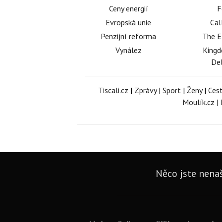
Ceny energií
F
Evropská unie
Cal
Penzijní reforma
The E
Vynález
King
Del
Tiscali.cz
|
Zprávy
|
Sport
|
Ženy
|
Ces
Moulík.cz
|
Něco jste nenaš