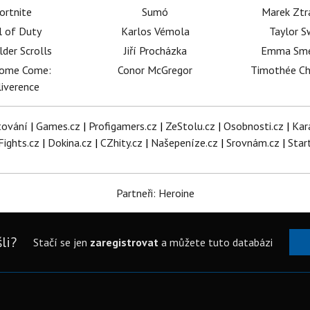
ortnite
Sumó
Marek Ztr
l of Duty
Karlos Vémola
Taylor S
lder Scrolls
Jiří Procházka
Emma Sm
dome Come:
Conor McGregor
Timothée C
iverence
tování
|
Games.cz
|
Profigamers.cz
|
ZeStolu.cz
|
Osobnosti.cz
|
Kar
Fights.cz
|
Dokina.cz
|
CZhity.cz
|
Našepeníze.cz
|
Srovnám.cz
|
Star
Partneři: Heroine
li?
Stačí se jen
zaregistrovat
a můžete tuto databázi