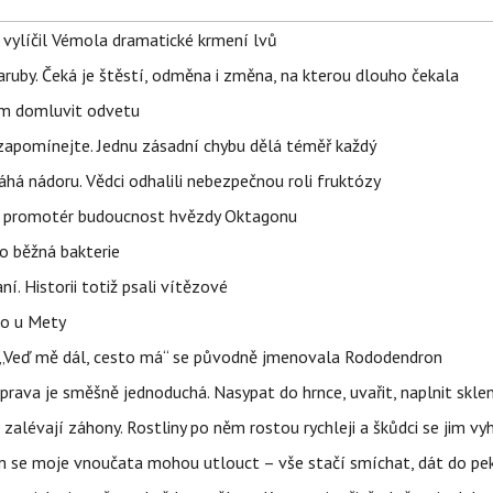
, vylíčil Vémola dramatické krmení lvů
ruby. Čeká je štěstí, odměna i změna, na kterou dlouho čekala
vem domluvit odvetu
zapomínejte. Jednu zásadní chybu dělá téměř každý
áhá nádoru. Vědci odhalili nebezpečnou roli fruktózy
l promotér budoucnost hvězdy Oktagonu
o běžná bakterie
aní. Historii totiž psali vítězové
lo u Mety
eň „Veď mě dál, cesto má“ se původně jmenovala Rododendron
prava je směšně jednoduchá. Nasypat do hrnce, uvařit, naplnit skle
a zalévají záhony. Rostliny po něm rostou rychleji a škůdci se jim vy
 se moje vnoučata mohou utlouct – vše stačí smíchat, dát do pek