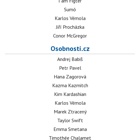
I am Figter
Sumó
Karlos Vémola
Jiří Procházka
Conor McGregor
Osobnosti.cz
Andrej Babiš
Petr Pavel
Hana Zagorová
Kazma Kazmitch
Kim Kardashian
Karlos Vémola
Marek Ztracený
Taylor Swift
Emma Smetana
Timothée Chalamet