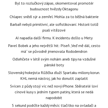
Byl to rozlučkový zápas, okomentoval promotér
budoucnost hvězdy Oktagonu
Chlapec snědl sýr a zemřel. Mohla za to běžná bakterie
Barbaři nebyli primitivní, ale sofistikovaní. Historii totiž
psali vítězové
AI napadla další firmu. K incidentu došlo u Mety
Pavel Bobek a jeho největší hit: Píseň „Veď mě dál, cesto
má“ se původně jmenovala Rododendron
Odlehčete v létě svým nohám aneb tipy na vzdušné
pánské boty
Slovenský hokejista Růžička dluží Spartaku miliony korun.
KHL nemá nástroj, jak ho donutit zaplatit
Svícen z půdy stojí víc než nový iPhone. Sběratelé loví
cínové kusy s jedním typem patiny, která se nedá
napodobit
5 sekund podržte každý měsíc tlačítko na ovladači a