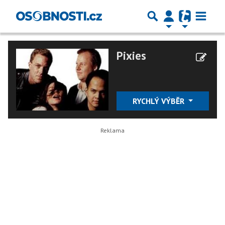
Pixies
RYCHLÝ VÝBĚR