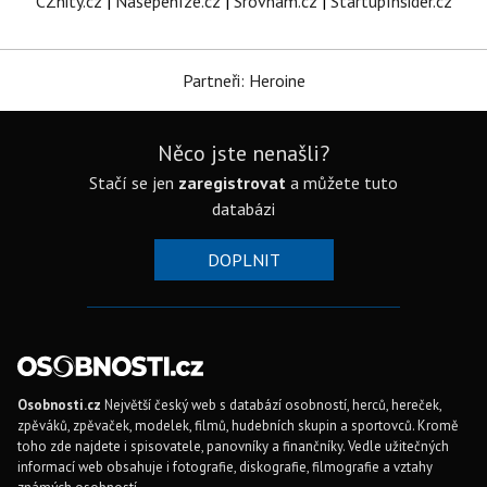
CZhity.cz
|
Našepeníze.cz
|
Srovnám.cz
|
StartupInsider.cz
Partneři: Heroine
Něco jste nenašli?
Stačí se jen
zaregistrovat
a můžete tuto
databázi
DOPLNIT
Osobnosti.cz
Největší český web s databází osobností, herců, hereček,
zpěváků, zpěvaček, modelek, filmů, hudebních skupin a sportovců. Kromě
toho zde najdete i spisovatele, panovníky a finančníky. Vedle užitečných
informací web obsahuje i fotografie, diskografie, filmografie a vztahy