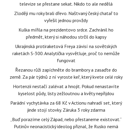
televize se přestane sekat. Nikdo to ale nedělá
Zloději mu roky brali dřevo. Naštvaný český chatař to
vyřešil jednou provždy
Kulka mířila na prezidentovo srdce. Zachránil ho
předmět, který si náhodou strčil do kapsy
Ukrajinská protiraketová Freya závisí na sovětských
raketách S-300. Analytička vysvětluje, proč to nemůže
fungovat
Řezanou růži zapíchněte do brambory a zasaďte do
země. Za pár týdnů z ní vyroste keř, který kvete celé roky
Hortenzii nestačí zalévat a hnojit. Pokud nenastavíte
kyselost půdy, listy zežloutnou a květy nepřijdou
Parádní vychytávka za 68 Kč v Actionu nahradí set, který
jinde stojí stovky. Záruka 3 roky zdarma
„Buď porazíme celý Západ, nebo přestaneme existovat.“
Putinův neonacistický ideolog přiznal, že Rusko nemá