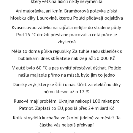
který většina řidičů nikdy nevyměnila
Ani majoránka, ani kmín. Bramborová polévka získá
hloubku díky 1 surovině, kterou Poláci přidávají odjakživa
Kvasnicovou zálivku na rajčata nelijte do studené půdy.
Pod 15 °C droždí přestane pracovat a celá práce je
zbytečná
Měla to doma půlka republiky. Za tuhle sadu skleniček s
bublinkami dnes sběratelé nabízejí až 50 000 Kč
V autě bylo 60 °C a pes uvnitř přestával dýchat. Policie
našla majitele přímo na místě, bylo jim to jedno
Dánský zvyk, který se šíří i u nás. Účet za elektřinu díky
němu klesne až o 12 %
Rusové mají problém, Ukrajina nakoupí 100 raket pro
Patriot. Zaplatí to EU, posílá přes 24 miliard Kč
Kolik si vydělá kuchařka ve školní jídelně za měsíc? Ta
částka vás nejspíš překvapí