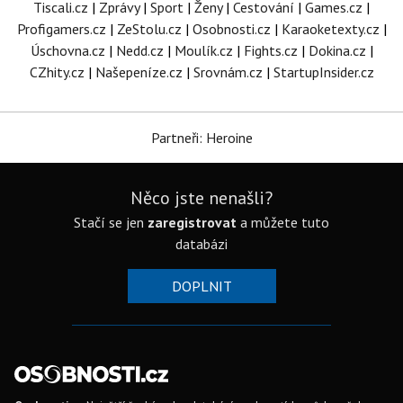
Tiscali.cz
|
Zprávy
|
Sport
|
Ženy
|
Cestování
|
Games.cz
|
Profigamers.cz
|
ZeStolu.cz
|
Osobnosti.cz
|
Karaoketexty.cz
|
Úschovna.cz
|
Nedd.cz
|
Moulík.cz
|
Fights.cz
|
Dokina.cz
|
CZhity.cz
|
Našepeníze.cz
|
Srovnám.cz
|
StartupInsider.cz
Partneři: Heroine
Něco jste nenašli?
Stačí se jen
zaregistrovat
a můžete tuto
databázi
DOPLNIT