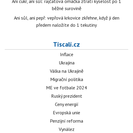
Ani cukr, ani sůl: rajčatová omáčka ztratí kyselost po 1
běžné surovině
Ani sůl, ani pepř: vepřová krkovice zkřehne, když ji den
předem naložíte do 1 tekutiny
Tiscali.cz
Inflace
Ukrajina
Válka na Ukrajině
Migrační politika
ME ve fotbale 2024
Ruský prezident
Ceny energií
Evropská unie
Penzijní reforma
Vynález