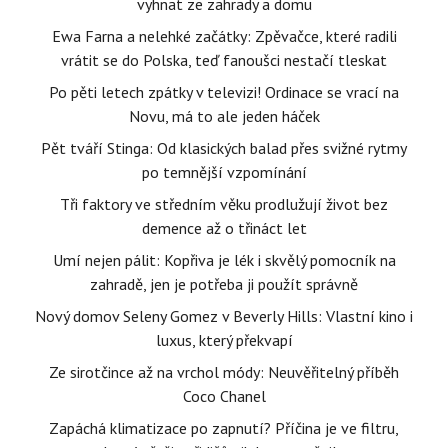
vyhnat ze zahrady a domu
Ewa Farna a nelehké začátky: Zpěvačce, které radili
vrátit se do Polska, teď fanoušci nestačí tleskat
Po pěti letech zpátky v televizi! Ordinace se vrací na
Novu, má to ale jeden háček
Pět tváří Stinga: Od klasických balad přes svižné rytmy
po temnější vzpomínání
Tři faktory ve středním věku prodlužují život bez
demence až o třináct let
Umí nejen pálit: Kopřiva je lék i skvělý pomocník na
zahradě, jen je potřeba ji použít správně
Nový domov Seleny Gomez v Beverly Hills: Vlastní kino i
luxus, který překvapí
Ze sirotčince až na vrchol módy: Neuvěřitelný příběh
Coco Chanel
Zapáchá klimatizace po zapnutí? Příčina je ve filtru,