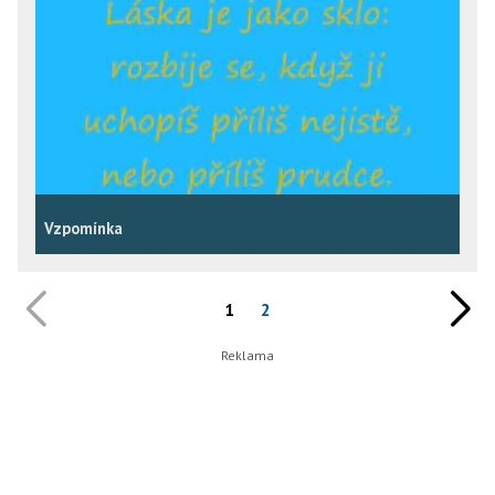
Vzpomínka
1
2