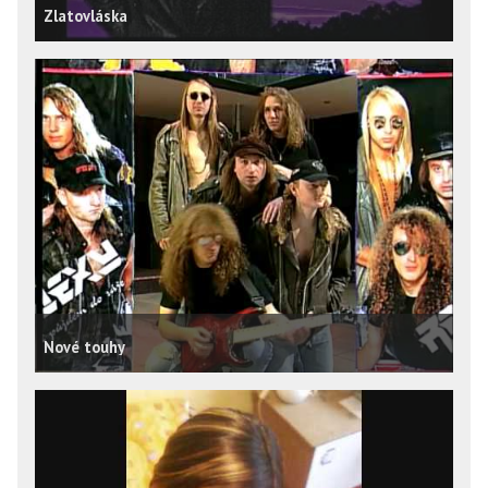
Zlatovláska
Nové touhy