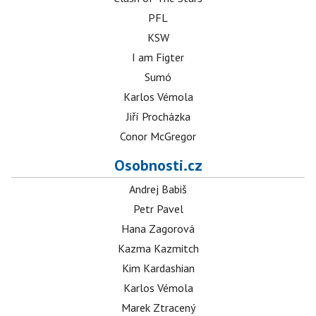
PFL
KSW
I am Figter
Sumó
Karlos Vémola
Jiří Procházka
Conor McGregor
Osobnosti.cz
Andrej Babiš
Petr Pavel
Hana Zagorová
Kazma Kazmitch
Kim Kardashian
Karlos Vémola
Marek Ztracený