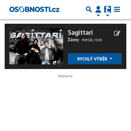
Sagittari
Žánry:
metal
,
rock
RYCHLÝ VÝBĚR