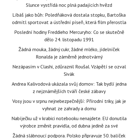
Slunce vystřídá noc plná padajících hvězd
Líbáš jako bůh: Poledňáková dostala stopku, Bartoška
odmítl sportovat a ústřední píseň, která film přerostla
Poslední hodiny Freddieho Mercuryho: Co se skutečně
dělo 24. listopadu 1991
Žádná mouka, žádný cukr, žádné mléko, jídelníček
Ronalda je záměrně jednotvárný
Nezápasím v Clashi, zdůraznil Roušal. Vzápětí se ozval
Sivák
Andrea Kalivodová ukázala svůj domov: Tak bydlí jedna
z nejznámějších tváří české zábavy
Vosy jsou v srpnu nejnebezpečnější: Přírodní triky, jak je
vyhnat ze zahrady a domu
Nabíječku už v krabici notebooku nenajdete. EU donutila
výrobce změnit pravidla, od dubna jedině za své
Žádná slábnoucí podpora. Polsko připravuje 50. balíček