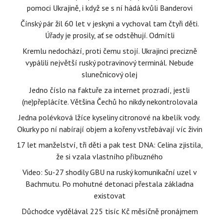
pomoci Ukrajině, i když se s ní hádá kvůli Banderovi
Čínský pár žil 60 let v jeskyni a vychoval tam čtyři děti.
Úřady je prosily, ať se odstěhují. Odmítli
Kremlu nedochází, proti čemu stojí. Ukrajinci precizně
vypálili největší ruský potravinový terminál. Nebude
slunečnicový olej
Jedno číslo na faktuře za internet prozradí, jestli
(ne)přeplácíte. Většina Čechů ho nikdy nekontrolovala
Jedna polévková lžíce kyseliny citronové na kbelík vody.
Okurky po ní nabírají objem a kořeny vstřebávají víc živin
17 let manželství, tři děti a pak test DNA: Celina zjistila,
že si vzala vlastního příbuzného
Video: Su-27 shodily GBU na ruský komunikační uzel v
Bachmutu. Po mohutné detonaci přestala základna
existovat
Důchodce vydělával 225 tisíc Kč měsíčně pronájmem