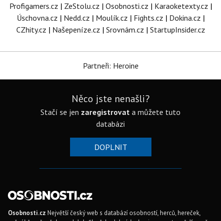
Profigamers.cz
|
ZeStolu.cz
|
Osobnosti.cz
|
Karaoketexty.cz
|
Úschovna.cz
|
Nedd.cz
|
Moulík.cz
|
Fights.cz
|
Dokina.cz
|
CZhity.cz
|
Našepeníze.cz
|
Srovnám.cz
|
StartupInsider.cz
Partneři: Heroine
Něco jste nenašli?
Stačí se jen
zaregistrovat
a můžete tuto
databázi
DOPLNIT
Osobnosti.cz
Největší český web s databází osobností, herců, hereček,