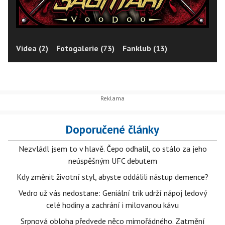
Videa (2)
Fotogalerie (73)
Fanklub (13)
Doporučené články
Nezvládl jsem to v hlavě. Čepo odhalil, co stálo za jeho
neúspěšným UFC debutem
Kdy změnit životní styl, abyste oddálili nástup demence?
Vedro už vás nedostane: Geniální trik udrží nápoj ledový
celé hodiny a zachrání i milovanou kávu
Srpnová obloha předvede něco mimořádného. Zatmění