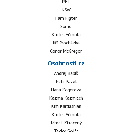
PFL
KSW
I am Figter
Sumó
Karlos Vémola
Jiří Procházka
Conor McGregor
Osobnosti.cz
Andrej Babiš
Petr Pavel
Hana Zagorová
Kazma Kazmitch
Kim Kardashian
Karlos Vémola
Marek Ztracený
Taylor Swift