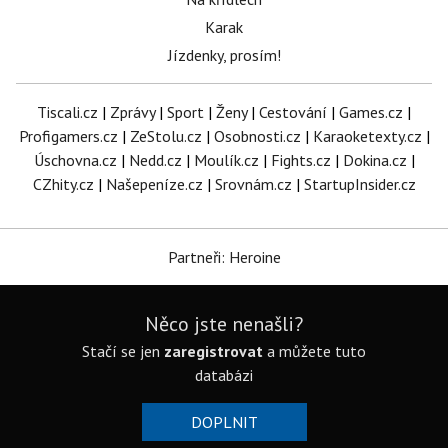
Karak
Jízdenky, prosím!
Tiscali.cz
|
Zprávy
|
Sport
|
Ženy
|
Cestování
|
Games.cz
|
Profigamers.cz
|
ZeStolu.cz
|
Osobnosti.cz
|
Karaoketexty.cz
|
Úschovna.cz
|
Nedd.cz
|
Moulík.cz
|
Fights.cz
|
Dokina.cz
|
CZhity.cz
|
Našepeníze.cz
|
Srovnám.cz
|
StartupInsider.cz
Partneři: Heroine
Něco jste nenašli?
Stačí se jen
zaregistrovat
a můžete tuto
databázi
DOPLNIT