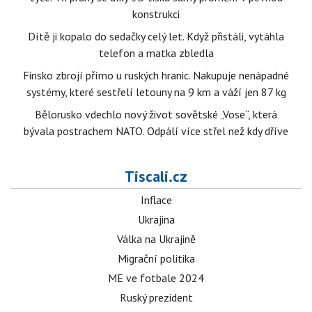
konstrukci
Dítě ji kopalo do sedačky celý let. Když přistáli, vytáhla
telefon a matka zbledla
Finsko zbrojí přímo u ruských hranic. Nakupuje nenápadné
systémy, které sestřelí letouny na 9 km a váží jen 87 kg
Bělorusko vdechlo nový život sovětské „Vose“, která
bývala postrachem NATO. Odpálí více střel než kdy dříve
Tiscali.cz
Inflace
Ukrajina
Válka na Ukrajině
Migrační politika
ME ve fotbale 2024
Ruský prezident