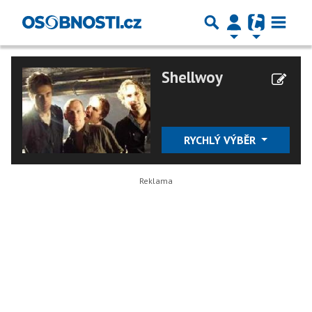
Shellwoy
RYCHLÝ VÝBĚR