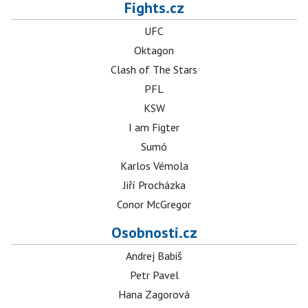
Fights.cz
UFC
Oktagon
Clash of The Stars
PFL
KSW
I am Figter
Sumó
Karlos Vémola
Jiří Procházka
Conor McGregor
Osobnosti.cz
Andrej Babiš
Petr Pavel
Hana Zagorová