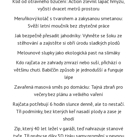
Klid od otravného bzučení: Action zlevnil lapač hmyzu,
vyčistí dvacet metrů prostoru
Meruňkový koláč s tvarohem a zakysanou smetanou:
Svěží letní moučník bez zbytečné práce
Jak bezpečně přesadit jahodníky: Vyhněte se šoku ze
stěhování a zajistěte si obří úrodu sladkých plodů
Melounové slupky jako ekologická past na slimáky
Kdo rajčata ze zahrady zmrazí nebo suší, přichází o
většinu chuti. Babiččin způsob je jednodušší a funguje
lépe
Zavařená masová směs po domácku: Tajná zbraň pro
večery bez plánu a velkého vaření
Rajčata potřebují 6 hodin slunce denně, ale to nestačí.
Tři podmínky, bez kterých keř nasadí plody a zase je
shodí
Zip, který 40 let ležel v garáži, teď nahrazuje stanové
tyče. Tři pruhy se díky 3D tisku samy promění v pevnou