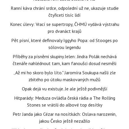
Ranní káva chrání srdce, odpolední už ne, ukazuje studie
čtyřiceti tisíc lidí
Konec úlevy: Vrací se supertropy, ČHMÚ vydává výstrahu
pro dvanáct krajů
Pět písní, které definovaly Iggyho Popa: od Stooges po
sólovou legendu
Příběhy za písněmi skupiny Jelen: Jindra Polák nechává
čtenáře nahlédnout tam, kam fanoušci dosud nesměli
„Až mi ho skoro bylo líto." Jaromíra Soukupa našli zle
zbitého po útoku maskovaných mužů
Opak dejá vu existuje. Je ale ještě podivnější
Hitparády: Meduza ovládla česká rádia a The Rolling
Stones se vrátili do albové top desítky
Petr Janda jako Cézar na nosítkách: Oslava narozenin,
jakou Česko ještě nezažilo