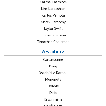
Kazma Kazmitch
Kim Kardashian
Karlos Vémola
Marek Ztracený
Taylor Swift
Emma Smetana
Timothée Chalamet
Zestolu.cz
Carcassonne
Bang
Osadníci z Katanu
Monopoly
Dobble
Dixit
Krycí jména
Na křídlech