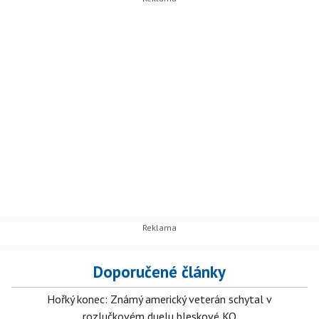
Doporučené články
Hořký konec: Známý americký veterán schytal v
rozlučkovém duelu bleskové KO