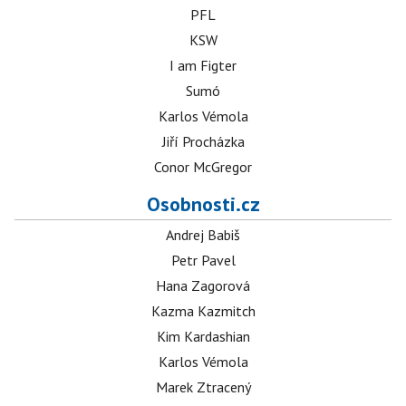
PFL
KSW
I am Figter
Sumó
Karlos Vémola
Jiří Procházka
Conor McGregor
Osobnosti.cz
Andrej Babiš
Petr Pavel
Hana Zagorová
Kazma Kazmitch
Kim Kardashian
Karlos Vémola
Marek Ztracený