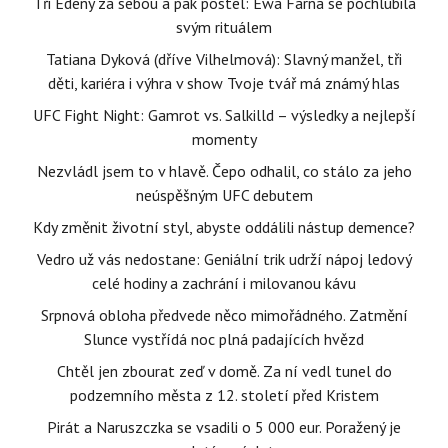
Tři Edeny za sebou a pak postel: Ewa Farna se pochlubila
svým rituálem
Tatiana Dyková (dříve Vilhelmová): Slavný manžel, tři
děti, kariéra i výhra v show Tvoje tvář má známý hlas
UFC Fight Night: Gamrot vs. Salkilld – výsledky a nejlepší
momenty
Nezvládl jsem to v hlavě. Čepo odhalil, co stálo za jeho
neúspěšným UFC debutem
Kdy změnit životní styl, abyste oddálili nástup demence?
Vedro už vás nedostane: Geniální trik udrží nápoj ledový
celé hodiny a zachrání i milovanou kávu
Srpnová obloha předvede něco mimořádného. Zatmění
Slunce vystřídá noc plná padajících hvězd
Chtěl jen zbourat zeď v domě. Za ní vedl tunel do
podzemního města z 12. století před Kristem
Pirát a Naruszczka se vsadili o 5 000 eur. Poražený je