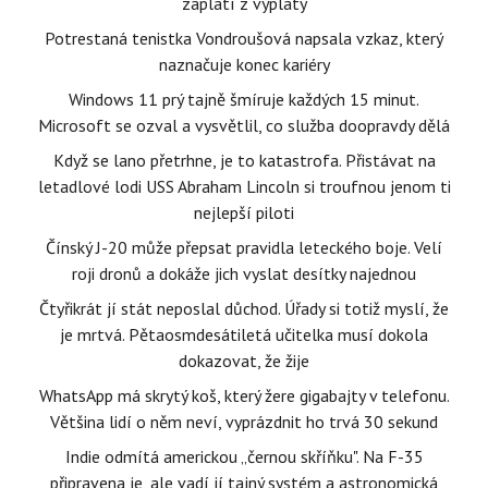
zaplatí z výplaty
Potrestaná tenistka Vondroušová napsala vzkaz, který
naznačuje konec kariéry
Windows 11 prý tajně šmíruje každých 15 minut.
Microsoft se ozval a vysvětlil, co služba doopravdy dělá
Když se lano přetrhne, je to katastrofa. Přistávat na
letadlové lodi USS Abraham Lincoln si troufnou jenom ti
nejlepší piloti
Čínský J-20 může přepsat pravidla leteckého boje. Velí
roji dronů a dokáže jich vyslat desítky najednou
Čtyřikrát jí stát neposlal důchod. Úřady si totiž myslí, že
je mrtvá. Pětaosmdesátiletá učitelka musí dokola
dokazovat, že žije
WhatsApp má skrytý koš, který žere gigabajty v telefonu.
Většina lidí o něm neví, vyprázdnit ho trvá 30 sekund
Indie odmítá americkou „černou skříňku". Na F-35
připravena je, ale vadí jí tajný systém a astronomická