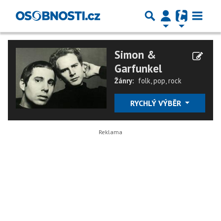
Simon &
Garfunkel
Žánry:
folk
,
pop
,
rock
RYCHLÝ VÝBĚR