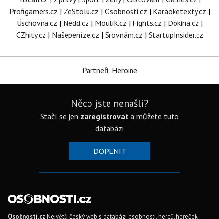
Profigamers.cz
|
ZeStolu.cz
|
Osobnosti.cz
|
Karaoketexty.cz
|
Úschovna.cz
|
Nedd.cz
|
Moulík.cz
|
Fights.cz
|
Dokina.cz
|
CZhity.cz
|
Našepeníze.cz
|
Srovnám.cz
|
StartupInsider.cz
Partneři: Heroine
Něco jste nenašli?
Stačí se jen
zaregistrovat
a můžete tuto
databázi
DOPLNIT
Osobnosti.cz
Největší český web s databází osobností, herců, hereček,