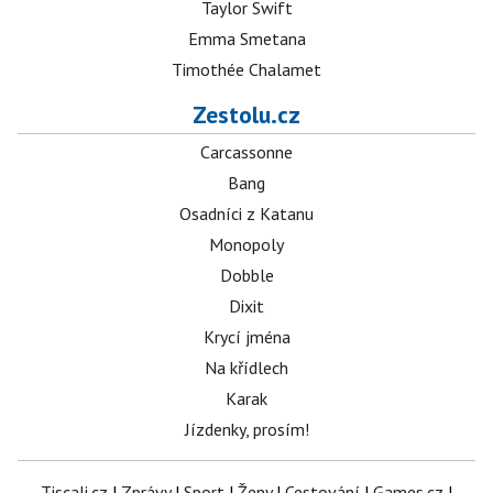
Taylor Swift
Emma Smetana
Timothée Chalamet
Zestolu.cz
Carcassonne
Bang
Osadníci z Katanu
Monopoly
Dobble
Dixit
Krycí jména
Na křídlech
Karak
Jízdenky, prosím!
Tiscali.cz
|
Zprávy
|
Sport
|
Ženy
|
Cestování
|
Games.cz
|