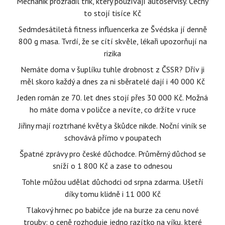
Mechanik prozradil trik, který používají autoservisy. Čechy
to stojí tisíce Kč
Sedmdesátiletá fitness influencerka ze Švédska jí denně
800 g masa. Tvrdí, že se cítí skvěle, lékaři upozorňují na
rizika
Nemáte doma v šuplíku tuhle drobnost z ČSSR? Dřív ji
měl skoro každý a dnes za ni sběratelé dají i 40 000 Kč
Jeden román ze 70. let dnes stojí přes 30 000 Kč. Možná
ho máte doma v poličce a nevíte, co držíte v ruce
Jiřiny mají roztrhané květy a škůdce nikde. Noční viník se
schovává přímo v poupatech
Špatné zprávy pro české důchodce. Průměrný důchod se
sníží o 1 800 Kč a zase to odnesou
Tohle můžou udělat důchodci od srpna zdarma. Ušetří
díky tomu klidně i 11 000 Kč
Tlakový hrnec po babičce jde na burze za cenu nové
trouby: o ceně rozhoduje jedno razítko na víku, které