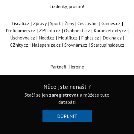
Jízdenky, prosím!
Tiscali.cz
|
Zprávy
|
Sport
|
Ženy
|
Cestování
|
Games.cz
|
Profigamers.cz
|
ZeStolu.cz
|
Osobnosti.cz
|
Karaoketexty.cz
|
Úschovna.cz
|
Nedd.cz
|
Moulík.cz
|
Fights.cz
|
Dokina.cz
|
CZhity.cz
|
Našepeníze.cz
|
Srovnám.cz
|
StartupInsider.cz
Partneři: Heroine
Něco jste nenašli?
Stačí se jen
zaregistrovat
a můžete tuto
databázi
DOPLNIT