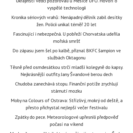
Ukrajinští vědci pozorovali u Měsíce UFO. Hovoří o
vyspělé technologii
Kronika sériových vrahů: Nenápadný dělník zabil desítky
žen. Policii unikal téměř 20 let
Fascinující i nebezpečná. U pobřeží Chorvatska udeřila
mořská smršť
Do zápasu jsem šel po kalbě, přiznal BKFC šampion ve
službách Oktagonu
Těsně před osmdesátkou strčí mladší kolegyně do kapsy.
Nejkrásnější outfity Jany Švandové berou dech
Chudoba zanechává stopu. Finanční potíže zrychlují
stárnutí mozku
Moby na Colours of Ostrava: Střízlivý, mokrý od deště, a
přesto přichystal nejlepší večer festivalu
Zpátky do pece. Meteorologové upřesnili předpověď
počasí na víkend