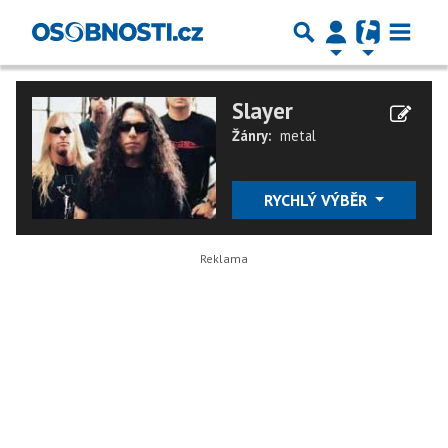
Slayer
Žánry:
metal
RYCHLÝ VÝBĚR