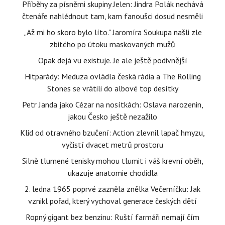
Příběhy za písněmi skupiny Jelen: Jindra Polák nechává
čtenáře nahlédnout tam, kam fanoušci dosud nesměli
„Až mi ho skoro bylo líto." Jaromíra Soukupa našli zle
zbitého po útoku maskovaných mužů
Opak dejá vu existuje. Je ale ještě podivnější
Hitparády: Meduza ovládla česká rádia a The Rolling
Stones se vrátili do albové top desítky
Petr Janda jako Cézar na nosítkách: Oslava narozenin,
jakou Česko ještě nezažilo
Klid od otravného bzučení: Action zlevnil lapač hmyzu,
vyčistí dvacet metrů prostoru
Silně tlumené tenisky mohou tlumit i váš krevní oběh,
ukazuje anatomie chodidla
2. ledna 1965 poprvé zazněla znělka Večerníčku: Jak
vznikl pořad, který vychoval generace českých dětí
Ropný gigant bez benzinu: Ruští farmáři nemají čím