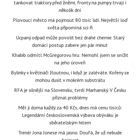
tankovat traktory před žněmi, fronty na pumpy trvají i
několik dní
Plovoucí město má pojmout 80 tisíc lidí. Největší loď
světa připomíná sci-fi
Ucpaný odpad může povolit bez drahé chemie. Starý
domácí postup zabere jen pár minut
Khabib odmítl McGregorovu hru: Nemohl jsem se snížit
na jeho úroveň
Bylinky v květináči žloutnou, i když je zaléváte. Kořeny se
mohou dusit v mokrém substrátu
RFA je silnější na Slovensku, tvrdí Marhanský. V Česku
přiznal problémy
Měl ji doma každý za 40 Kčs, dnes má cenu tisíců:
Legendární československá výbava obýváku je
sběratelským hitem
Trenér Jona Jonese má jasno. Doufá, že už nebude
bojovat