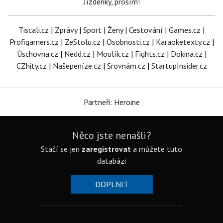
Jízdenky, prosím!
Tiscali.cz
|
Zprávy
|
Sport
|
Ženy
|
Cestování
|
Games.cz
|
Profigamers.cz
|
ZeStolu.cz
|
Osobnosti.cz
|
Karaoketexty.cz
|
Úschovna.cz
|
Nedd.cz
|
Moulík.cz
|
Fights.cz
|
Dokina.cz
|
CZhity.cz
|
Našepeníze.cz
|
Srovnám.cz
|
StartupInsider.cz
Partneři: Heroine
Něco jste nenašli?
Stačí se jen
zaregistrovat
a můžete tuto
databázi
DOPLNIT