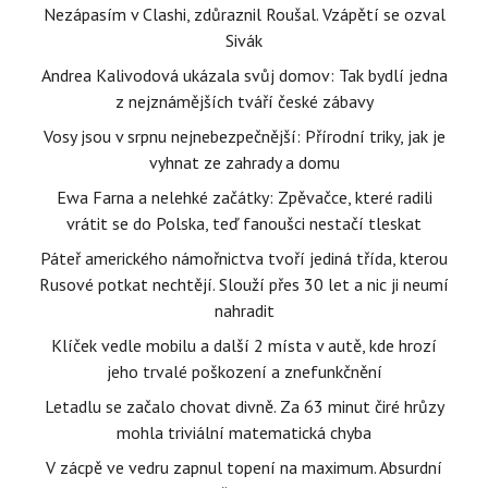
Nezápasím v Clashi, zdůraznil Roušal. Vzápětí se ozval
Sivák
Andrea Kalivodová ukázala svůj domov: Tak bydlí jedna
z nejznámějších tváří české zábavy
Vosy jsou v srpnu nejnebezpečnější: Přírodní triky, jak je
vyhnat ze zahrady a domu
Ewa Farna a nelehké začátky: Zpěvačce, které radili
vrátit se do Polska, teď fanoušci nestačí tleskat
Páteř amerického námořnictva tvoří jediná třída, kterou
Rusové potkat nechtějí. Slouží přes 30 let a nic ji neumí
nahradit
Klíček vedle mobilu a další 2 místa v autě, kde hrozí
jeho trvalé poškození a znefunkčnění
Letadlu se začalo chovat divně. Za 63 minut čiré hrůzy
mohla triviální matematická chyba
V zácpě ve vedru zapnul topení na maximum. Absurdní