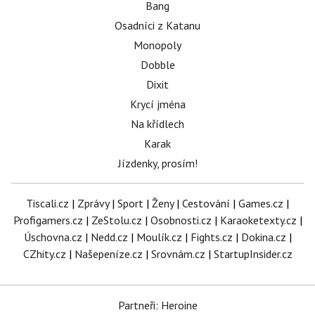
Bang
Osadníci z Katanu
Monopoly
Dobble
Dixit
Krycí jména
Na křídlech
Karak
Jízdenky, prosím!
Tiscali.cz
|
Zprávy
|
Sport
|
Ženy
|
Cestování
|
Games.cz
|
Profigamers.cz
|
ZeStolu.cz
|
Osobnosti.cz
|
Karaoketexty.cz
|
Úschovna.cz
|
Nedd.cz
|
Moulík.cz
|
Fights.cz
|
Dokina.cz
|
CZhity.cz
|
Našepeníze.cz
|
Srovnám.cz
|
StartupInsider.cz
Partneři: Heroine