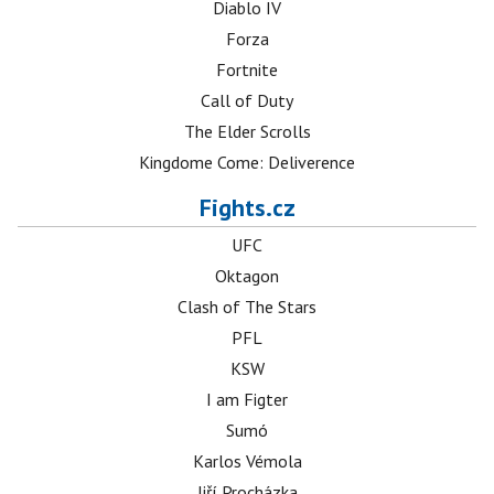
Diablo IV
Forza
Fortnite
Call of Duty
The Elder Scrolls
Kingdome Come: Deliverence
Fights.cz
UFC
Oktagon
Clash of The Stars
PFL
KSW
I am Figter
Sumó
Karlos Vémola
Jiří Procházka