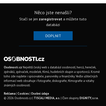
Něco jste nenašli?
Stačí se jen
zaregistrovat
a můžete tuto
databázi
DOPLNIT
Osobnosti.cz
Největší český web s databází osobností, herců, hereček,
zpěváků, zpěvaček, modelek, filmů, hudebních skupin a sportovců. Kromě
toho zde najdete i spisovatele, panovníky a finančníky. Vedle užitečných
informací web obsahuje i fotografie, diskografie, filmografie a vztahy
známých osobností.
Reklama
|
Cookies
|
Osobní údaje
© 2026 Osobnosti.cz |
TISCALI MEDIA, a.s.
| Člen skupiny
DIGNITY, s.r.o.