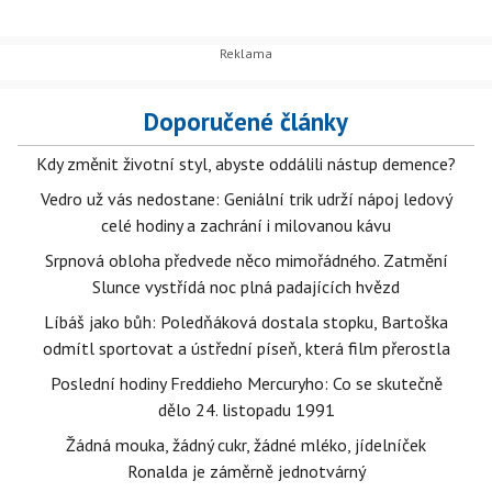
Doporučené články
Kdy změnit životní styl, abyste oddálili nástup demence?
Vedro už vás nedostane: Geniální trik udrží nápoj ledový
celé hodiny a zachrání i milovanou kávu
Srpnová obloha předvede něco mimořádného. Zatmění
Slunce vystřídá noc plná padajících hvězd
Líbáš jako bůh: Poledňáková dostala stopku, Bartoška
odmítl sportovat a ústřední píseň, která film přerostla
Poslední hodiny Freddieho Mercuryho: Co se skutečně
dělo 24. listopadu 1991
Žádná mouka, žádný cukr, žádné mléko, jídelníček
Ronalda je záměrně jednotvárný