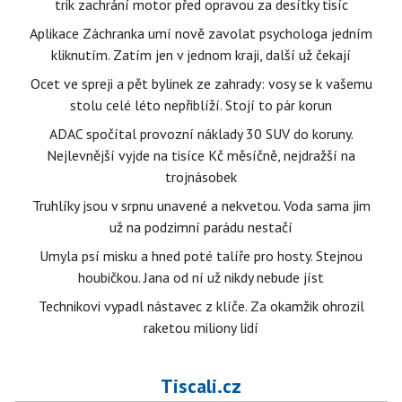
trik zachrání motor před opravou za desítky tisíc
Aplikace Záchranka umí nově zavolat psychologa jedním
kliknutím. Zatím jen v jednom kraji, další už čekají
Ocet ve spreji a pět bylinek ze zahrady: vosy se k vašemu
stolu celé léto nepřiblíží. Stojí to pár korun
ADAC spočítal provozní náklady 30 SUV do koruny.
Nejlevnější vyjde na tisíce Kč měsíčně, nejdražší na
trojnásobek
Truhlíky jsou v srpnu unavené a nekvetou. Voda sama jim
už na podzimní parádu nestačí
Umyla psí misku a hned poté talíře pro hosty. Stejnou
houbičkou. Jana od ní už nikdy nebude jíst
Technikovi vypadl nástavec z klíče. Za okamžik ohrozil
raketou miliony lidí
Tiscali.cz