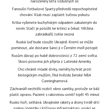
narozeniny šéfa vzdušných sil
Fanoušci fotbalové Sparty předvedli nepochopitelné
chování. Klub musí zaplatit tučnou pokutu
Krtka vyženete kuchyňským odpadem zabaleným do
novin. Stačí je položit ke krtinci a čekat. Většina
zahrádkářů tohle nezná
Ruská loď bude sloužit Ukrajině. Kreml se může
pominout, ale dostane šanci ji v Černém moři potopit
Rusům dávají po hubě dobrovolníci z 72 zemí světa.
Skoro polovina jich přijela z Latinské Ameriky
Chci chránit mladé dívky, neměly by hrát proti
biologickým mužům, říká hvězda ženské NBA
Cunninghamová
Záchranáři nechtěli rozbít okno sanitky, protože se báli
platit opravu. Pacient s rakovinou uvnitř trpěl 45 minut
Rusko hoří, selhává. Ukrajinské rakety a drony tvrdě drtí
ruskou logistiku i klíčovou infrastrukturu, vojáci se