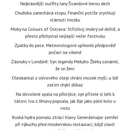
Nejkrásnější outfity Jany Švandové berou dech
Chudoba zanechává stopu. Finanční potíže zrychlují
stárnutí mozku
Moby na Colours of Ostrava: Střízlivý, mokrý od deště, a
přesto přichystal nejlepší večer festivalu
Zpátky do pece. Meteorologové upřesnili předpověď
počasí na víkend
Zásnuby v Londýně: Syn legendy Mekyho Žbirky oznámil,
že se žení
Oleokantal z olivového oleje chrání mozek myší, u lidí
zatím chybí důkaz
Na dovolené spala na přistýlce, syn přítele si lehl k
tátovi. Iva z Jihlavy popsala, jak žije jako páté kolo u
vozu
Ruská hydra pomalu ztrácí hlavy. Generálmajor zemřel
při výbuchu před moskevskou restaurací, když slavil