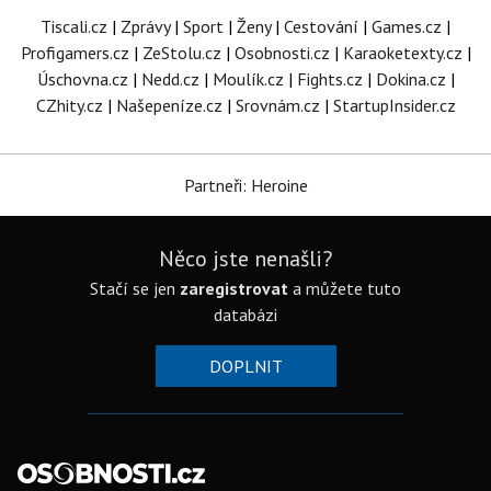
Tiscali.cz
|
Zprávy
|
Sport
|
Ženy
|
Cestování
|
Games.cz
|
Profigamers.cz
|
ZeStolu.cz
|
Osobnosti.cz
|
Karaoketexty.cz
|
Úschovna.cz
|
Nedd.cz
|
Moulík.cz
|
Fights.cz
|
Dokina.cz
|
CZhity.cz
|
Našepeníze.cz
|
Srovnám.cz
|
StartupInsider.cz
Partneři: Heroine
Něco jste nenašli?
Stačí se jen
zaregistrovat
a můžete tuto
databázi
DOPLNIT