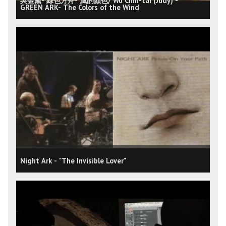
吳金黛- 綠色方舟- 風的顏色/ Wu Chin-tai (Judy) -
GREEN ARK- The Colors of the Wind
Night Ark - "The Invisible Lover"