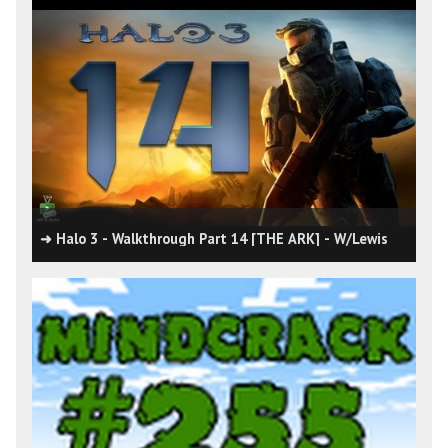
➜ Halo 3 - Walkthrough Part 14 [THE ARK] - W/Lewis