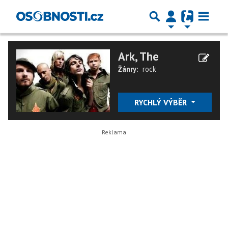
Ark, The
Žánry:
rock
RYCHLÝ VÝBĚR