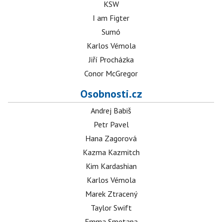
KSW
I am Figter
Sumó
Karlos Vémola
Jiří Procházka
Conor McGregor
Osobnosti.cz
Andrej Babiš
Petr Pavel
Hana Zagorová
Kazma Kazmitch
Kim Kardashian
Karlos Vémola
Marek Ztracený
Taylor Swift
Emma Smetana