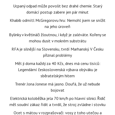
Ucpaný odpad může povolit bez drahé chemie. Starý
domácí postup zabere jen pár minut
Khabib odmítl McGregorovu hru: Nemohl jsem se snížit
na jeho úroveň
Bylinky v květináči žloutnou, i když je zaléváte. Kořeny se
mohou dusit v mokrém substrátu
RFA je silnější na Slovensku, tvrdí Marhanský. V Česku
přiznal problémy
Měl ji doma každý za 40 Kčs, dnes má cenu tisíců:
Legendární československá výbava obýváku je
sběratelským hitem
Trenér Jona Jonese má jasno. Doufá, že už nebude
bojovat
Elektrická koloběžka jela 70 km/h po hlavní silnici. Řidič
měl soudní zákaz řídit a tvrdil, že stroj zvládne i stovku
Ocet s mátou v rozprašovači: vosy z toho utečou a