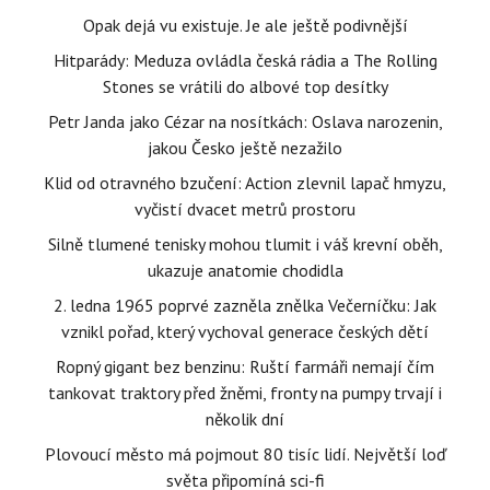
Opak dejá vu existuje. Je ale ještě podivnější
Hitparády: Meduza ovládla česká rádia a The Rolling
Stones se vrátili do albové top desítky
Petr Janda jako Cézar na nosítkách: Oslava narozenin,
jakou Česko ještě nezažilo
Klid od otravného bzučení: Action zlevnil lapač hmyzu,
vyčistí dvacet metrů prostoru
Silně tlumené tenisky mohou tlumit i váš krevní oběh,
ukazuje anatomie chodidla
2. ledna 1965 poprvé zazněla znělka Večerníčku: Jak
vznikl pořad, který vychoval generace českých dětí
Ropný gigant bez benzinu: Ruští farmáři nemají čím
tankovat traktory před žněmi, fronty na pumpy trvají i
několik dní
Plovoucí město má pojmout 80 tisíc lidí. Největší loď
světa připomíná sci-fi