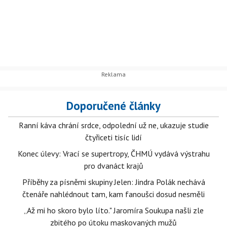
Doporučené články
Ranní káva chrání srdce, odpolední už ne, ukazuje studie
čtyřiceti tisíc lidí
Konec úlevy: Vrací se supertropy, ČHMÚ vydává výstrahu
pro dvanáct krajů
Příběhy za písněmi skupiny Jelen: Jindra Polák nechává
čtenáře nahlédnout tam, kam fanoušci dosud nesměli
„Až mi ho skoro bylo líto." Jaromíra Soukupa našli zle
zbitého po útoku maskovaných mužů