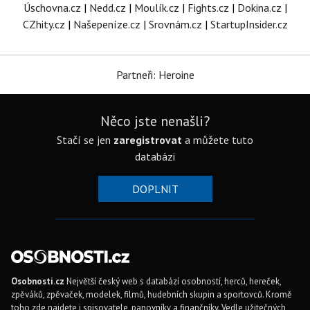
Úschovna.cz
|
Nedd.cz
|
Moulík.cz
|
Fights.cz
|
Dokina.cz
|
CZhity.cz
|
Našepeníze.cz
|
Srovnám.cz
|
StartupInsider.cz
Partneři: Heroine
Něco jste nenašli?
Stačí se jen
zaregistrovat
a můžete tuto
databázi
DOPLNIT
Osobnosti.cz
Největší český web s databází osobností, herců, hereček,
zpěváků, zpěvaček, modelek, filmů, hudebních skupin a sportovců. Kromě
toho zde najdete i spisovatele, panovníky a finančníky. Vedle užitečných