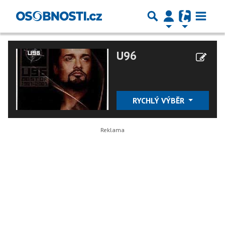
U96
RYCHLÝ VÝBĚR