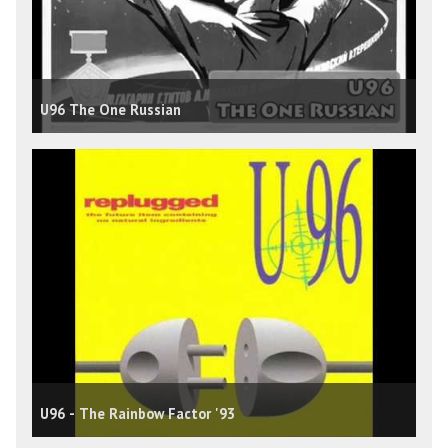
U96 The One Russian
U96 - The Rainbow Factor '93