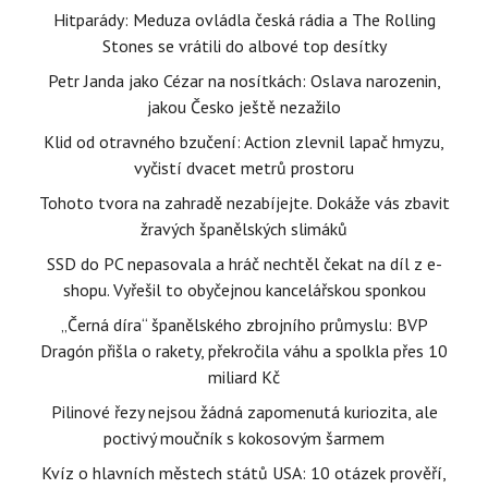
Hitparády: Meduza ovládla česká rádia a The Rolling
Stones se vrátili do albové top desítky
Petr Janda jako Cézar na nosítkách: Oslava narozenin,
jakou Česko ještě nezažilo
Klid od otravného bzučení: Action zlevnil lapač hmyzu,
vyčistí dvacet metrů prostoru
Tohoto tvora na zahradě nezabíjejte. Dokáže vás zbavit
žravých španělských slimáků
SSD do PC nepasovala a hráč nechtěl čekat na díl z e-
shopu. Vyřešil to obyčejnou kancelářskou sponkou
„Černá díra“ španělského zbrojního průmyslu: BVP
Dragón přišla o rakety, překročila váhu a spolkla přes 10
miliard Kč
Pilinové řezy nejsou žádná zapomenutá kuriozita, ale
poctivý moučník s kokosovým šarmem
Kvíz o hlavních městech států USA: 10 otázek prověří,