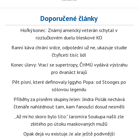
Doporučené články
Hořký konec: Známý americký veterán schytal v
rozlučkovém duelu bleskové KO
Ranní káva chrání srdce, odpolední už ne, ukazuje studie
čtyřiceti tisíc lidí
Konec úlevy: Vrací se supertropy, ČHMÚ vydává výstrahu
pro dvanáct krajů
Pět písní, které definovaly Iggyho Popa: od Stooges po
sólovou legendu
Příběhy za písněmi skupiny Jelen: Jindra Polák nechává
čtenáře nahlédnout tam, kam fanoušci dosud nesměli
„Až mi ho skoro bylo líto." Jaromíra Soukupa našli zle
zbitého po útoku maskovaných mužů
Opak dejá vu existuje. Je ale ještě podivnější