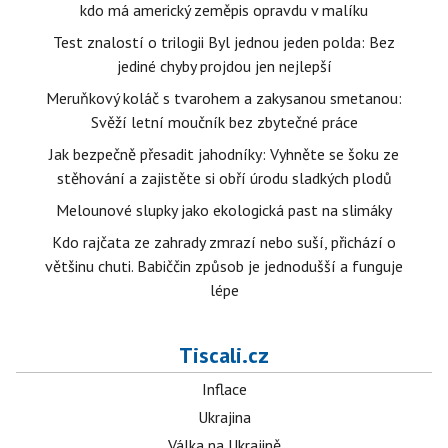
kdo má americký zeměpis opravdu v malíku
Test znalostí o trilogii Byl jednou jeden polda: Bez
jediné chyby projdou jen nejlepší
Meruňkový koláč s tvarohem a zakysanou smetanou:
Svěží letní moučník bez zbytečné práce
Jak bezpečně přesadit jahodníky: Vyhněte se šoku ze
stěhování a zajistěte si obří úrodu sladkých plodů
Melounové slupky jako ekologická past na slimáky
Kdo rajčata ze zahrady zmrazí nebo suší, přichází o
většinu chuti. Babiččin způsob je jednodušší a funguje
lépe
Tiscali.cz
Inflace
Ukrajina
Válka na Ukrajině