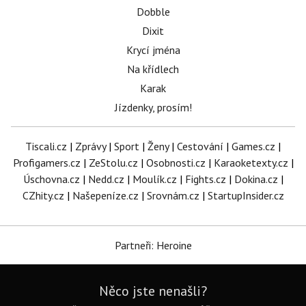
Dobble
Dixit
Krycí jména
Na křídlech
Karak
Jízdenky, prosím!
Tiscali.cz
|
Zprávy
|
Sport
|
Ženy
|
Cestování
|
Games.cz
|
Profigamers.cz
|
ZeStolu.cz
|
Osobnosti.cz
|
Karaoketexty.cz
|
Úschovna.cz
|
Nedd.cz
|
Moulík.cz
|
Fights.cz
|
Dokina.cz
|
CZhity.cz
|
Našepeníze.cz
|
Srovnám.cz
|
StartupInsider.cz
Partneři: Heroine
Něco jste nenašli?