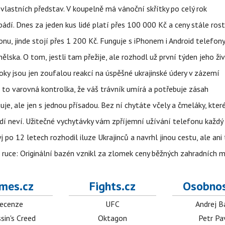
vlastních představ. V koupelně má vánoční skřítky po celý rok
pádí. Dnes za jeden kus lidé platí přes 100 000 Kč a ceny stále ros
u, jinde stojí přes 1 200 Kč. Funguje s iPhonem i Android telefon
lska. O tom, jestli tam přežije, ale rozhodl už první týden jeho ži
ky jsou jen zoufalou reakcí na úspěšné ukrajinské údery v zázemí
e to varovná kontrolka, že váš trávník umírá a potřebuje zásah
e, ale jen s jednou přísadou. Bez ní chytáte včely a čmeláky, kter
lidí neví. Užitečné vychytávky vám zpříjemní užívání telefonu každý
po 12 letech rozhodil iluze Ukrajinců a navrhl jinou cestu, ale ani
é ruce: Originální bazén vznikl za zlomek ceny běžných zahradních 
mes.cz
Fights.cz
Osobnos
ecenze
UFC
Andrej B
sin's Creed
Oktagon
Petr Pa