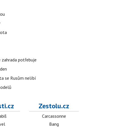
tou
y
vota
é zahrada potřebuje
 den
 ta se Rusům nelíbí
modelů
ti.cz
Zestolu.cz
abiš
Carcassonne
vel
Bang