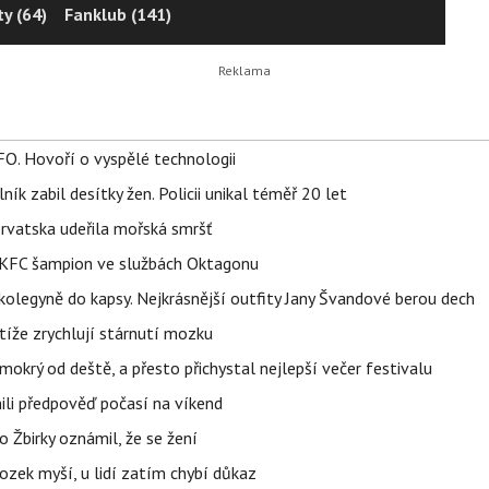
y (64)
Fanklub (141)
FO. Hovoří o vyspělé technologii
ík zabil desítky žen. Policii unikal téměř 20 let
orvatska udeřila mořská smršť
 BKFC šampion ve službách Oktagonu
olegyně do kapsy. Nejkrásnější outfity Jany Švandové berou dech
íže zrychlují stárnutí mozku
mokrý od deště, a přesto přichystal nejlepší večer festivalu
ili předpověď počasí na víkend
 Žbirky oznámil, že se žení
ozek myší, u lidí zatím chybí důkaz