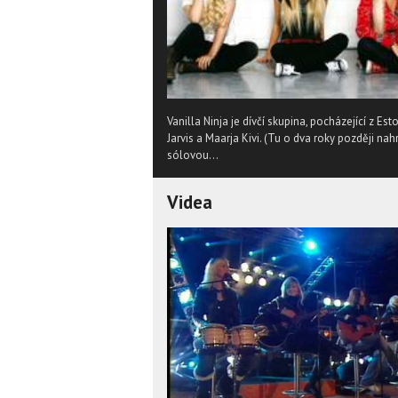
Vanilla Ninja je dívčí skupina, pocházející z Es
Jarvis a Maarja Kivi. (Tu o dva roky později nah
sólovou...
Videa