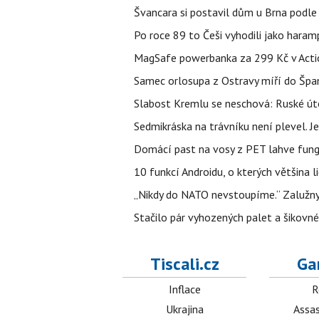
Švancara si postavil dům u Brna podle 
Po roce 89 to Češi vyhodili jako haram
MagSafe powerbanka za 299 Kč v Action
Samec orlosupa z Ostravy míří do Španě
Slabost Kremlu se neschová: Ruské úto
Sedmikráska na trávníku není plevel. J
Domácí past na vosy z PET lahve funguj
10 funkcí Androidu, o kterých většina 
„Nikdy do NATO nevstoupíme.“ Zalužnyj 
Stačilo pár vyhozených palet a šikovn
Tiscali.cz
Ga
Inflace
R
Ukrajina
Assas