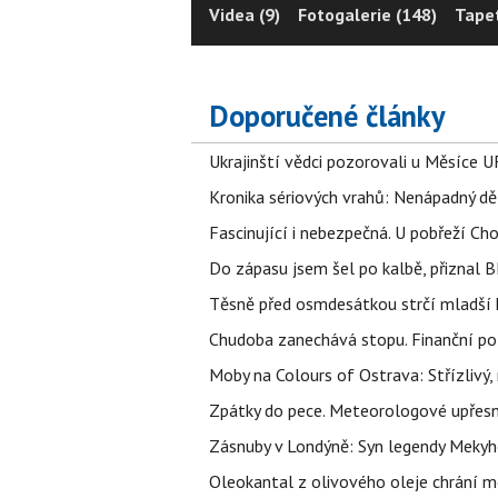
Videa (9)
Fotogalerie (148)
Tapet
Doporučené články
Ukrajinští vědci pozorovali u Měsíce U
Kronika sériových vrahů: Nenápadný děln
Fascinující i nebezpečná. U pobřeží Ch
Do zápasu jsem šel po kalbě, přiznal
Těsně před osmdesátkou strčí mladší k
Chudoba zanechává stopu. Finanční pot
Moby na Colours of Ostrava: Střízlivý, 
Zpátky do pece. Meteorologové upřesn
Zásnuby v Londýně: Syn legendy Mekyho
Oleokantal z olivového oleje chrání m