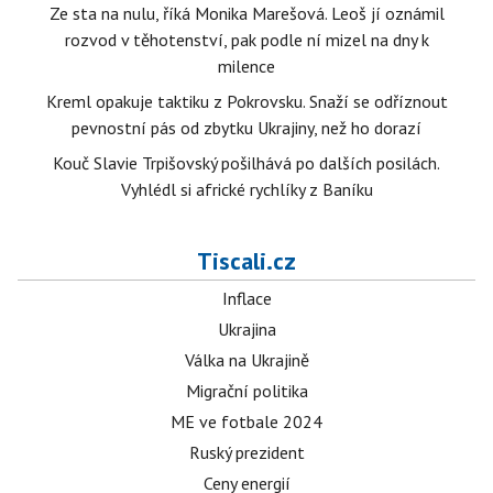
Ze sta na nulu, říká Monika Marešová. Leoš jí oznámil
rozvod v těhotenství, pak podle ní mizel na dny k
milence
Kreml opakuje taktiku z Pokrovsku. Snaží se odříznout
pevnostní pás od zbytku Ukrajiny, než ho dorazí
Kouč Slavie Trpišovský pošilhává po dalších posilách.
Vyhlédl si africké rychlíky z Baníku
Tiscali.cz
Inflace
Ukrajina
Válka na Ukrajině
Migrační politika
ME ve fotbale 2024
Ruský prezident
Ceny energií