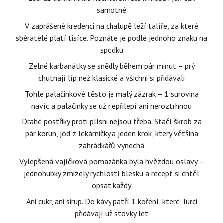
samotné
V zaprášené kredenci na chalupě leží talíře, za které
sběratelé platí tisíce. Poznáte je podle jednoho znaku na
spodku
Zelné karbanátky se snědly během pár minut – prý
chutnají líp než klasické a všichni si přidávali
Tohle palačinkové těsto je malý zázrak – 1 surovina
navíc a palačinky se už nepřilepí ani neroztrhnou
Drahé postřiky proti plísni nejsou třeba. Stačí škrob za
pár korun, jód z lékárničky a jeden krok, který většina
zahrádkářů vynechá
Vylepšená vajíčková pomazánka byla hvězdou oslavy –
jednohubky zmizely rychlostí blesku a recept si chtěl
opsat každý
Ani cukr, ani sirup. Do kávy patří 1 koření, které Turci
přidávají už stovky let