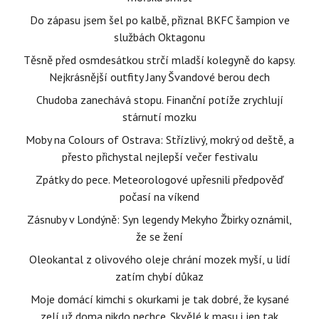
Do zápasu jsem šel po kalbě, přiznal BKFC šampion ve
službách Oktagonu
Těsně před osmdesátkou strčí mladší kolegyně do kapsy.
Nejkrásnější outfity Jany Švandové berou dech
Chudoba zanechává stopu. Finanční potíže zrychlují
stárnutí mozku
Moby na Colours of Ostrava: Střízlivý, mokrý od deště, a
přesto přichystal nejlepší večer festivalu
Zpátky do pece. Meteorologové upřesnili předpověď
počasí na víkend
Zásnuby v Londýně: Syn legendy Mekyho Žbirky oznámil,
že se žení
Oleokantal z olivového oleje chrání mozek myší, u lidí
zatím chybí důkaz
Moje domácí kimchi s okurkami je tak dobré, že kysané
zelí už doma nikdo nechce. Skvělé k masu i jen tak