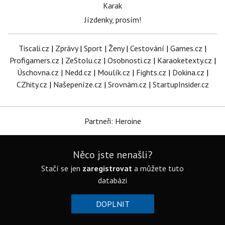
Karak
Jízdenky, prosím!
Tiscali.cz
|
Zprávy
|
Sport
|
Ženy
|
Cestování
|
Games.cz
|
Profigamers.cz
|
ZeStolu.cz
|
Osobnosti.cz
|
Karaoketexty.cz
|
Úschovna.cz
|
Nedd.cz
|
Moulík.cz
|
Fights.cz
|
Dokina.cz
|
CZhity.cz
|
Našepeníze.cz
|
Srovnám.cz
|
StartupInsider.cz
Partneři: Heroine
Něco jste nenašli?
Stačí se jen
zaregistrovat
a můžete tuto
databázi
DOPLNIT