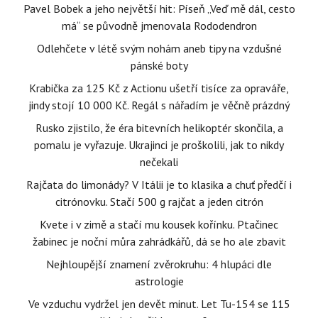
Pavel Bobek a jeho největší hit: Píseň „Veď mě dál, cesto
má“ se původně jmenovala Rododendron
Odlehčete v létě svým nohám aneb tipy na vzdušné
pánské boty
Krabička za 125 Kč z Actionu ušetří tisíce za opraváře,
jindy stojí 10 000 Kč. Regál s nářadím je věčně prázdný
Rusko zjistilo, že éra bitevních helikoptér skončila, a
pomalu je vyřazuje. Ukrajinci je proškolili, jak to nikdy
nečekali
Rajčata do limonády? V Itálii je to klasika a chuť předčí i
citrónovku. Stačí 500 g rajčat a jeden citrón
Kvete i v zimě a stačí mu kousek kořínku. Ptačinec
žabinec je noční můra zahrádkářů, dá se ho ale zbavit
Nejhloupější znamení zvěrokruhu: 4 hlupáci dle
astrologie
Ve vzduchu vydržel jen devět minut. Let Tu-154 se 115