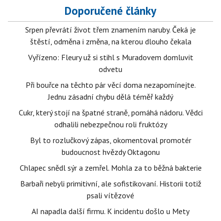
Doporučené články
Srpen převrátí život třem znamením naruby. Čeká je
štěstí, odměna i změna, na kterou dlouho čekala
Vyřízeno: Fleury už si stihl s Muradovem domluvit
odvetu
Při bouřce na těchto pár věcí doma nezapomínejte.
Jednu zásadní chybu dělá téměř každý
Cukr, který stojí na špatné straně, pomáhá nádoru. Vědci
odhalili nebezpečnou roli fruktózy
Byl to rozlučkový zápas, okomentoval promotér
budoucnost hvězdy Oktagonu
Chlapec snědl sýr a zemřel. Mohla za to běžná bakterie
Barbaři nebyli primitivní, ale sofistikovaní. Historii totiž
psali vítězové
AI napadla další firmu. K incidentu došlo u Mety