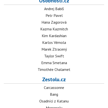
Osobnosti.cz
Andrej Babiš
Petr Pavel
Hana Zagorová
Kazma Kazmitch
Kim Kardashian
Karlos Vémola
Marek Ztracený
Taylor Swift
Emma Smetana
Timothée Chalamet
Zestolu.cz
Carcassonne
Bang
Osadníci z Katanu
Monopoly