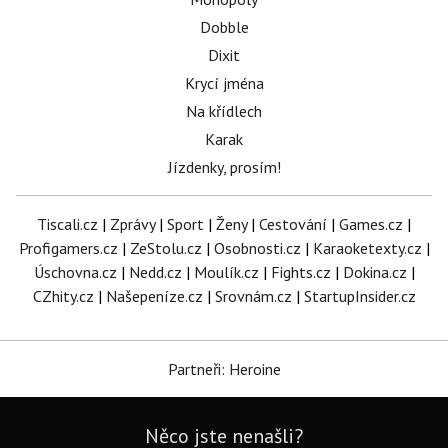
Dobble
Dixit
Krycí jména
Na křídlech
Karak
Jízdenky, prosím!
Tiscali.cz
|
Zprávy
|
Sport
|
Ženy
|
Cestování
|
Games.cz
|
Profigamers.cz
|
ZeStolu.cz
|
Osobnosti.cz
|
Karaoketexty.cz
|
Úschovna.cz
|
Nedd.cz
|
Moulík.cz
|
Fights.cz
|
Dokina.cz
|
CZhity.cz
|
Našepeníze.cz
|
Srovnám.cz
|
StartupInsider.cz
Partneři: Heroine
Něco jste nenašli?