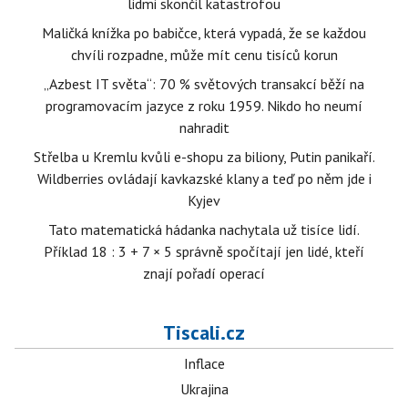
lidmi skončil katastrofou
Maličká knížka po babičce, která vypadá, že se každou
chvíli rozpadne, může mít cenu tisíců korun
„Azbest IT světa“: 70 % světových transakcí běží na
programovacím jazyce z roku 1959. Nikdo ho neumí
nahradit
Střelba u Kremlu kvůli e-shopu za biliony, Putin panikaří.
Wildberries ovládají kavkazské klany a teď po něm jde i
Kyjev
Tato matematická hádanka nachytala už tisíce lidí.
Příklad 18 : 3 + 7 × 5 správně spočítají jen lidé, kteří
znají pořadí operací
Tiscali.cz
Inflace
Ukrajina