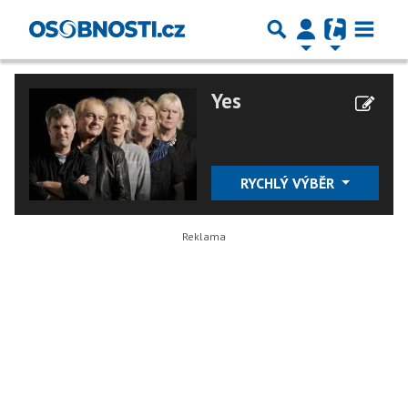
Yes
RYCHLÝ VÝBĚR